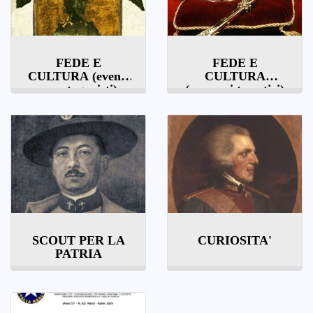
FEDE E
FEDE E
CULTURA (eventi
CULTURA
e protagonisti)
(percorsi tematici)
SCOUT PER LA
CURIOSITA'
PATRIA