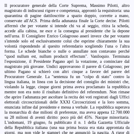
Il procuratore generale della Corte Suprema, Massimo Pilotti, altro
magistrato di indiscussi rigore e competenza, approntò la requisitoria: una
quarantina di pagine dattiloscritte a spazio doppio, corrette a mano,
conservate all'ACS. Prima della adunanza finale la Corte decise. Pilotti
affermò che per votante si intende chi va al seggio, ritira la scheda,
accede alla cabina, ne esce e la consegna al presidente che la depone
nell'urna. Il Consigliere Enrico Colagrosso asserì invece che per votante
s'intende solo ed esclusivamente colui che esprime chiaramente la sua
volontà rispondendo al quesito referendario scegliendo l'una o l'altra
forma. Le schede bianche o nulle o annullate non contavano perché
“quod nullum est, nullum producit effectum”. Vaniloquio. Terminata
l'esposizione, il Presidente Pagano aprì la votazione, a cominciare dal
magistrato più giovane. Undici approvarono il parere di Colagrosso; per
ultimo Pagano si schierò con altri cinque a favore del parere del
Procuratore Generale. La “sentenza fu un “colpo di stato” contro la
lingua italiana, in linea con la decisione del consiglio dei ministri che,
violando la legge, cinque giorni prima aveva proclamato la repubblica
mentre non era noto il risultato definitivo del referendum. Non rimase
che aprire l'adunanza per ascoltare la recita dei voti registrati dagli Uffici
elettorali circoscrizionali delle XXXI Circoscrizioni e la loro somma,
enunciata infine dal presidente e messa a verbale. La repubblica superava
la monarchia di due milioni di preferenze, ma aveva appena 12.700.000
su 28 milioni di aventi diritto: poco più del 45%. Nacque minoritaria.
L'indomani, 19 giugno, fu pubblicato il n. 1 della Gazzetta Ufficiale
della Repubblica italiana (una sua prima bozza era stata approntata da
giorni, ma non vide le stampe) che ne annunciò la nascita. A rigor di