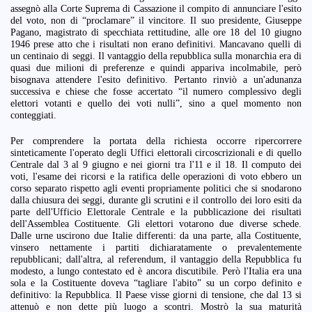
assegnò alla Corte Suprema di Cassazione il compito di annunciare l'esito
del voto, non di “proclamare” il vincitore. Il suo presidente, Giuseppe
Pagano, magistrato di specchiata rettitudine, alle ore 18 del 10 giugno
1946 prese atto che i risultati non erano definitivi. Mancavano quelli di
un centinaio di seggi. Il vantaggio della repubblica sulla monarchia era di
quasi due milioni di preferenze e quindi appariva incolmabile, però
bisognava attendere l'esito definitivo. Pertanto rinviò a un'adunanza
successiva e chiese che fosse accertato “il numero complessivo degli
elettori votanti e quello dei voti nulli”, sino a quel momento non
conteggiati.
Per comprendere la portata della richiesta occorre ripercorrere
sinteticamente l'operato degli Uffici elettorali circoscrizionali e di quello
Centrale dal 3 al 9 giugno e nei giorni tra l'11 e il 18. Il computo dei
voti, l'esame dei ricorsi e la ratifica delle operazioni di voto ebbero un
corso separato rispetto agli eventi propriamente politici che si snodarono
dalla chiusura dei seggi, durante gli scrutini e il controllo dei loro esiti da
parte dell'Ufficio Elettorale Centrale e la pubblicazione dei risultati
dell'Assemblea Costituente. Gli elettori votarono due diverse schede.
Dalle urne uscirono due Italie differenti: da una parte, alla Costituente,
vinsero nettamente i partiti dichiaratamente o prevalentemente
repubblicani; dall'altra, al referendum, il vantaggio della Repubblica fu
modesto, a lungo contestato ed è ancora discutibile. Però l'Italia era una
sola e la Costituente doveva “tagliare l'abito” su un corpo definito e
definitivo: la Repubblica. Il Paese visse giorni di tensione, che dal 13 si
attenuò e non dette più luogo a scontri. Mostrò la sua maturità