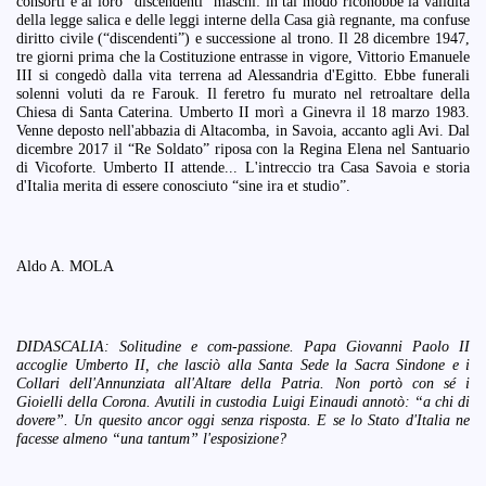
consorti e ai loro “discendenti” maschi: in tal modo riconobbe la validità
della legge salica e delle leggi interne della Casa già regnante, ma confuse
diritto civile (“discendenti”) e successione al trono. Il 28 dicembre 1947,
tre giorni prima che la Costituzione entrasse in vigore, Vittorio Emanuele
III si congedò dalla vita terrena ad Alessandria d'Egitto. Ebbe funerali
solenni voluti da re Farouk. Il feretro fu murato nel retroaltare della
Chiesa di Santa Caterina. Umberto II morì a Ginevra il 18 marzo 1983.
Venne deposto nell'abbazia di Altacomba, in Savoia, accanto agli Avi. Dal
dicembre 2017 il “Re Soldato” riposa con la Regina Elena nel Santuario
di Vicoforte. Umberto II attende... L'intreccio tra Casa Savoia e storia
d'Italia merita di essere conosciuto “sine ira et studio”.
Aldo A. MOLA
DIDASCALIA: Solitudine e com-passione. Papa Giovanni Paolo II
accoglie Umberto II, che lasciò alla Santa Sede la Sacra Sindone e i
Collari dell'Annunziata all'Altare della Patria. Non portò con sé i
Gioielli della Corona. Avutili in custodia Luigi Einaudi annotò: “a chi di
dovere”. Un quesito ancor oggi senza risposta. E se lo Stato d'Italia ne
facesse almeno “una tantum” l'esposizione?