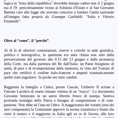
logica la “festa della repubblica” dovrebbe dunque cadere non il 2 giugno
ma il 19: pericolosamente vicino al Solstizio d'Estate e al San Giovanni
Battista caro alle logge che avevano concorso a fondare l'unità nazionale
all'insegna fatta propria da Giuseppe Garibaldi: “Italia e Vittorio
Emanuele”.
Oltre al “come”, il “perché”.
Al di là di ulteriori contestazioni, riserve e critiche in sede giuridica,
politica e storiografica, la questione era stata chiusa non solo dalla
prevaricazione del governo alle 0.15 del 13 giugno e dalla pronuncia
della Corte, ma dalla partenza del Re dall'Italia: un Paese bisognoso di
unità, di pace e di ricomposizione della memoria, in vista del Trattato di
pace che rettificò il confine italo-francese e amputò traumaticamente
quello italo-jugoslavo. In poche ore tutto cambiò.
Raggiunta la famiglia a Cintra, presso Cascais, Umberto II scrisse a
Falcone Lucifero di essere rimasto vittima di un “trucco”. Lo documenta
Giovanni Semerano in un aureo libretto fresco di stampa. Sentiva
profonda nostalgia della Patria e bisogno di comprensione e di com-
passione. Non ebbe né l'una né l'altra. A maggioranza dei votanti (non dei
suoi componenti) la Costituente approvò la norma transitoria e finale che
vietò il rientro e il soggiorno in Italia agli ex re di Savoia, alle loro