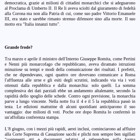
democratica, grazie ai milioni di cittadini monarchici che si adeguarono
al Proclama di Umberto II. Il Re li aveva sciolti dal giuramento di fedeltà
alla Corona ma non alla Patria di cui, come suo padre Vittorio Emanuele
III, era stato e sarebbe rimasto strenuo difensore sino alla morte. Il suo
motto era “Italia innanzi tutto”.
Grande frode?
Tra marzo e aprile il ministro dell'Interno Giuseppe Romita, come Pertini
e Nenni più monarcofago che repubblicano, aveva diramato istruzioni
minuziose su tempi e modi della comunicazione dei risultati. I prefetti,
che ne dipendevano, ogni quattro ore dovevano comunicare a Roma
l'affluenza alle urne e gli esiti degli scrutini, indicando via via i voti
ottenuti dalla repubblica e dalla monarchia: solo quelli. La somma
complessiva dei dati parziali ebbe un andamento altalenante, secondo la
rapidità dello spoglio delle schede. Contro ogni previsione, la monarchia
parve a lungo vincente. Nella notte fra il 4 e il 5 la repubblica passò in
testa. Le edizioni mattutine di alcuni quotidiani anticiparono il suo
vantaggio: due milioni di voti. Poche ore dopo Romita lo confermò in
un'affollata conferenza stampa.
L'8 giugno, con i mezzi più rapidi, aerei inclusi, cominciarono ad affluire
alla Corte Suprema di Cassazione sacchi e plichi non sempre ben sigillati
“contenenti atti e documenti relativi al referendum sulla forma