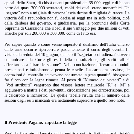
apicali dello Stato, di chissà quanti presidenti dei 35.000 seggi e di buona
parte dei quasi 300.000 scrutatori, molti dei quali erano monarchici. Un
“segreto” noto a migliaia di persone lascia decine di migliaia di tracce. La
vittoria della repubblica non fu decisa ai seggi ma in sede politica, cioè
dalla delibera del governo, e giudiziaria, per la pronuncia della Corte
Suprema di Cassazione che ribadì il suo vantaggio per due milioni di voti
anziché per soli 200.000 o 300.000, come di fatto era.
Per capire quando e come venne superato il dualismo dell'Italia emerso
dalle urne occorre ripercorrere pazientemente il corso degli eventi. In
vista della seduta del 10 giugno, quando il “segretario di udienza” doveva
comunicare alla Corte gli esiti della consultazione, gli scritturali si
affrettarono a “tirare le somme”. Nella concitazione afferrarono moduli
prestampati e intitolarono a penna le caselle. La carta era preziosa; le
operazioni di controllo ne avevano consumata in gran quantità; bisognava
far fuoco con la legna rimasta. Al posto di “Numero dei votanti” e di
“Voti attribuiti” vergarono due vistose lettere maiuscole “R” e “M” e
aggiunsero a matita i dati pervenuti, circoscrizione per circoscrizione, poi
li calcarono a inchiostro. Da quelle tabelle risulta che il numero delle
sezioni dagli esiti mancanti era nettamente superiore a quello reso noto.
Il Presidente Pagano: rispettare la legge
Però la fase più affannata della verifica dei risultati elettorali iniziò