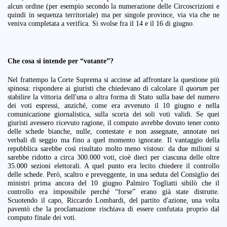
alcun ordine (per esempio secondo la numerazione delle Circoscrizioni e
quindi in sequenza territoriale) ma per singole province, via via che ne
veniva completata a verifica. Si svolse fra il 14 e il 16 di giugno.
Che cosa si intende per “votante”?
Nel frattempo la Corte Suprema si accinse ad affrontare la questione più
spinosa: rispondere ai giuristi che chiedevano di calcolare il
quorum
per
stabilire la vittoria dell'una o altra forma di Stato sulla base del numero
dei voti espressi, anziché, come era avvenuto il 10 giugno e nella
comunicazione giornalistica, sulla scorta dei soli voti validi. Se quei
giuristi avessero ricevuto ragione, il computo avrebbe dovuto tener conto
delle schede bianche, nulle, contestate e non assegnate, annotate nei
verbali di seggio ma fino a quel momento ignorate. Il vantaggio della
repubblica sarebbe così risultato molto meno vistoso: da due milioni si
sarebbe ridotto a circa 300.000 voti, cioè dieci per ciascuna delle oltre
35.000 sezioni elettorali. A quel punto era lecito chiedere il controllo
delle schede. Però, scaltro e preveggente, in una seduta del Consiglio dei
ministri prima ancora del 10 giugno Palmiro Togliatti sibilò che il
controllo era impossibile perché “forse” erano già state distrutte.
Scuotendo il capo, Riccardo Lombardi, del partito d'azione, una volta
paventò che la proclamazione rischiava di essere confutata proprio dal
computo finale dei voti.