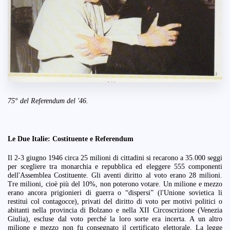
75° del Referendum del '46.
Le Due Italie: Costituente e Referendum
Il 2-3 giugno 1946 circa 25 milioni di cittadini si recarono a 35.000 seggi
per scegliere tra monarchia e repubblica ed eleggere 555 componenti
dell'Assemblea Costituente. Gli aventi diritto al voto erano 28 milioni.
Tre milioni, cioè più del 10%, non poterono votare. Un milione e mezzo
erano ancora prigionieri di guerra o “dispersi” (l'Unione sovietica li
restituì col contagocce), privati del diritto di voto per motivi politici o
abitanti nella provincia di Bolzano e nella XII Circoscrizione (Venezia
Giulia), escluse dal voto perché la loro sorte era incerta. A un altro
milione e mezzo non fu consegnato il certificato elettorale. La legge