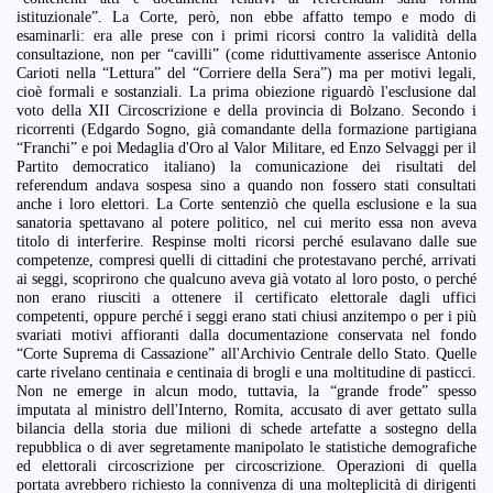
istituzionale”. La Corte, però, non ebbe affatto tempo e modo di
esaminarli: era alle prese con i primi ricorsi contro la validità della
consultazione, non per “cavilli” (come riduttivamente asserisce Antonio
Carioti nella “Lettura” del “Corriere della Sera”) ma per motivi legali,
cioè formali e sostanziali. La prima obiezione riguardò l'esclusione dal
voto della XII Circoscrizione e della provincia di Bolzano. Secondo i
ricorrenti (Edgardo Sogno, già comandante della formazione partigiana
“Franchi” e poi Medaglia d'Oro al Valor Militare, ed Enzo Selvaggi per il
Partito democratico italiano) la comunicazione dei risultati del
referendum andava sospesa sino a quando non fossero stati consultati
anche i loro elettori. La Corte sentenziò che quella esclusione e la sua
sanatoria spettavano al potere politico, nel cui merito essa non aveva
titolo di interferire. Respinse molti ricorsi perché esulavano dalle sue
competenze, compresi quelli di cittadini che protestavano perché, arrivati
ai seggi, scoprirono che qualcuno aveva già votato al loro posto, o perché
non erano riusciti a ottenere il certificato elettorale dagli uffici
competenti, oppure perché i seggi erano stati chiusi anzitempo o per i più
svariati motivi affioranti dalla documentazione conservata nel fondo
“Corte Suprema di Cassazione” all'Archivio Centrale dello Stato. Quelle
carte rivelano centinaia e centinaia di brogli e una moltitudine di pasticci.
Non ne emerge in alcun modo, tuttavia, la “grande frode” spesso
imputata al ministro dell'Interno, Romita, accusato di aver gettato sulla
bilancia della storia due milioni di schede artefatte a sostegno della
repubblica o di aver segretamente manipolato le statistiche demografiche
ed elettorali circoscrizione per circoscrizione. Operazioni di quella
portata avrebbero richiesto la connivenza di una molteplicità di dirigenti