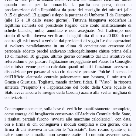
quando ormai per la monarchia la partita era persa, dopo la
proclamazione della Repubblica da parte del consiglio dei ministri (alle
0.15 di giovedì 13 giugno) e dopo la partenza di Umberto II da Ciampino
(alle 16 e 10 dello stesso giorno). Tuttavia bisognava soddisfare la
legittima richiesta del presidente Pagano: dare conto analiticamente di
schede bianche, nulle, annullate e non assegnate. Nel frattempo uno
stuolo di scribi doveva verificare la legittimità di circa 20.000 ricorsi
contro gli esiti messi a verbale dai presidenti di seggio.Le due operazioni
si svolsero parallelamente in un clima di concitazione crescente del
personale addetto perché andavano inderogabilmente chiuse prima delle
18 di martedì 18 giugno, ultimo giorno consentito dal Dll istitutivo del
referendum e per placare l'agitazione serpeggiante nel Paese. In Consiglio
dei ministri venne persino calcolato quanti minuti i funzionari avessero a
disposizione per passare al setaccio ricorsi e proteste. Poiché il personale
dell'Ufficio elettorale centrale palesemente non bastava, il ministro di
Grazia e Giustizia, Togliatti, mandò rinforzi fidati. Il “Visto”, la risposta
sintetica (“respinto”) e l'applicazione del bollo della Corte (quello di
Stato aveva ancora le insegne della Corona) azzerò alla svelta migliaia di
contestazioni.
Contemporaneamente, sulla base di verifiche manifestamente incomplete,
come emerge dal brogliaccio conservato all'Archivio Centrale dello Stato,
i risultati parziali furono “avviati alle macchine calcolatrici”, con data,
ora e firma di chi consegnava i moduli compilati e con giorno, ora e
firma di chi riceveva in cambio le “strisciate”. Esse recano spunte e, in
calce, somme a matita, non sempre esatte. Il computo avvenne senza