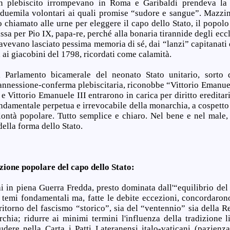
on plebiscito irrompevano in Roma e Garibaldi prendeva la 
i duemila volontari ai quali promise “sudore e sangue”. Mazzini
o chiamato alle urne per eleggere il capo dello Stato, il popo
ssa per Pio IX, papa-re, perché alla bonaria tirannide degli eccl
 avevano lasciato pessima memoria di sé, dai “lanzi” capitanati 
 ai giacobini del 1798, ricordati come calamità.
 Parlamento bicamerale del neonato Stato unitario, sorto 
-annessione-conferma plebiscitaria, riconobbe “Vittorio Emanuele
 e Vittorio Emanuele III entrarono in carica per diritto ereditar
ondamentale perpetua e irrevocabile della monarchia, a cospetto
lontà popolare. Tutto semplice e chiaro. Nel bene e nel male, 
della forma dello Stato.
ezione popolare del capo dello Stato:
in piena Guerra Fredda, presto dominata dall'“equilibrio del t
i temi fondamentali ma, fatte le debite eccezioni, concordarono
itorno del fascismo “storico”, sia del “ventennio” sia della Re
chia; ridurre ai minimi termini l'influenza della tradizione li
udere nella Carta i Patti Lateranensi italo-vaticani (pazienza