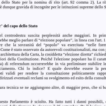
 dello Stato per la nomina di rito (art. 92 comma 2). La ri
è dunque gravida di incognite per le istituzioni supreme dello S
e
”
del
capo
dello
Stato
l centrodestra suscita perplessità anche maggiori. In pr
rebbe meglio parlare di “elezione popolare”, in linea con l'art. 
re che la sovranità del “popolo” va esercitata “nelle form
 Come è stato osservato da autorevoli costituzionalisti, ma con
i architettura della Carta, la cosiddetta “elezione diretta” rich
riori della Costituzione. Poiché l'elezione popolare ha il carat
a) di referendum occorrerebbe in via preliminare stabilire 
nciamento. Chi lo indice? E quale dovrebbe essere la pe
oti validi per rendere la consultazione politicamente rapp
irizzati eventuali reclami su svolgimento ed esito della consul
tura tecnica se ne aggiungono altre, di maggior peso, che si b
sto Parlamento è sciolto. Ha fatto tutti i danni possibili,