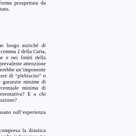
forma prospettata da
tato.
imo luogo anziché di
1 comma 2 della Carta,
e e nei limiti della
 prevalente attenzione
iederebbe un’imponente
tere di “plebiscito” o
le garanzie minime di
rcentuale minima di
resentativa? E a chi
tazione?
asano sull’esperienza
 compresa la drastica