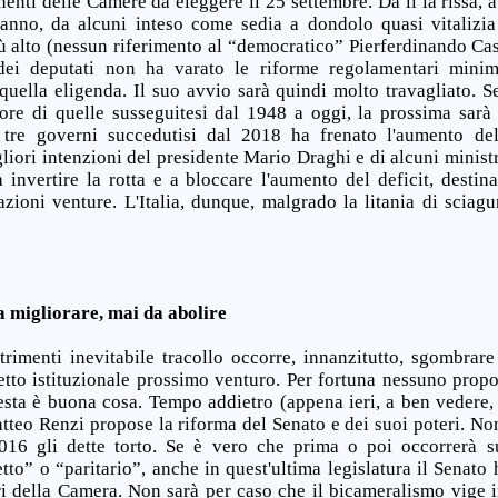
nti delle Camere da eleggere il 25 settembre. Da lì la rissa, a
cranno, da alcuni inteso come sedia a dondolo quasi vitalizia 
ù alto (nessun riferimento al “democratico” Pierferdinando Cas
ei deputati non ha varato le riforme regolamentari minim
quella eligenda. Il suo avvio sarà quindi molto travagliato. Se
ore di quelle susseguitesi dal 1948 a oggi, la prossima sarà t
tre governi succedutisi dal 2018 ha frenato l'aumento de
liori intenzioni del presidente Mario Draghi e di alcuni minist
 a invertire la rotta e a bloccare l'aumento del deficit, desti
zioni venture. L'Italia, dunque, malgrado la litania di sciagu
a migliorare, mai da abolire
ltrimenti inevitabile tracollo occorre, innanzitutto, sgombrar
setto istituzionale prossimo venturo. Per fortuna nessuno propo
sta è buona cosa. Tempo addietro (appena ieri, a ben vedere
tteo Renzi propose la riforma del Senato e dei suoi poteri. No
016 gli dette torto. Se è vero che prima o poi occorrerà su
tto” o “paritario”, anche in quest'ultima legislatura il Senato
ri della Camera. Non sarà per caso che il bicameralismo vige i