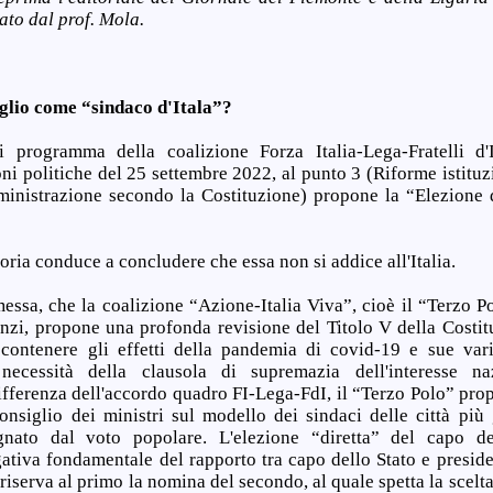
ato dal prof. Mola.
glio come “sindaco d'Itala”?
 programma della coalizione Forza Italia-Lega-Fratelli d'I
oni politiche del 25 settembre 2022, al punto 3 (Riforme istituzi
inistrazione secondo la Costituzione) propone la “Elezione d
toria conduce a concludere che essa non si addice all'Italia.
messa, che la coalizione “Azione-Italia Viva”, cioè il “Terzo P
zi, propone una profonda revisione del Titolo V della Costitu
 contenere gli effetti della pandemia di covid-19 e sue var
necessità della clausola di supremazia dell'interesse na
differenza dell'accordo quadro FI-Lega-FdI, il “Terzo Polo” prop
onsiglio dei ministri sul modello dei sindaci delle città più
ignato dal voto popolare. L'elezione “diretta” del capo d
gativa fondamentale del rapporto tra capo dello Stato e preside
riserva al primo la nomina del secondo, al quale spetta la scelta 