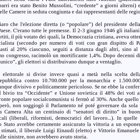
arri era stato Benito Mussolini, “credente” a giorni alterni) 
delle Camere in seduta congiunta e dai rappresentanti delle regio
chiaro che l'elezione diretta (o “popolare”) del presidente del
aese. C'erano tutte le premesse. Il 2-3 giugno 1946 gli italiani
rtiti, il più votato dei quali, la Democrazia cristiana, aveva ott
cialista (secondo per numero di voti con gran dispitto di Pa
sti al 20% ciascuno, seguiti a distanza dagli altri, sino al 
imo congresso, racimolò un mortificante 1,4%. Dopo decenni 
o unico”, gli elettori si distribuivano dunque a ventaglio.
 elettorale si divise invece quasi a metà nella scelta dell
repubblica contro 10.700.000 per la monarchia e 1.500.000
nque divisivo e politicamente pericoloso. Se ne ebbe la confer
 bivio tra “Occidente” e Unione sovietica il 48% dei voti 
Fronte popolare socialcomunista si fermò al 30%. Anche quello 
 però, non soggiogò il Parlamento né poté governare da sola
a Camera Alta un centinaio di “senatori di diritto” in buona
cali (liberali, riformisti, democratici del lavoro...). In quelle
lo Stato avrebbe certamente assicurato la vittoria a un espon
 stimati, il liberale Luigi Einaudi (eletto) e Vittorio Emanuel
lle sinistre, non avrebbero avuto storia.