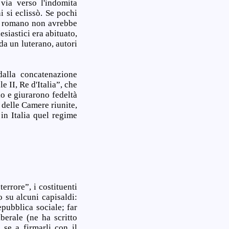
via verso l'indomita
 si eclissò. Se pochi
lo romano non avrebbe
esiastici era abituato,
da un luterano, autori
dalla concatenazione
 II, Re d'Italia”, che
io e giurarono fedeltà
 delle Camere riunite,
in Italia quel regime
errore”, i costituenti
 su alcuni capisaldi:
pubblica sociale; far
berale (ne ha scritto
 se a firmarli con il