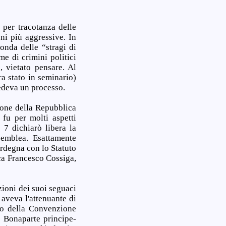
 per tracotanza delle
i più aggressive. In
onda delle “stragi di
e di crimini politici
, vietato pensare. Al
a stato in seminario)
edeva un processo.
zione della Repubblica
fu per molti aspetti
 7 dichiarò libera la
semblea. Esattamente
ardegna con lo Statuto
ca Francesco Cossiga,
zioni dei suoi seguaci
aveva l'attenuante di
lo della Convenzione
e Bonaparte principe-