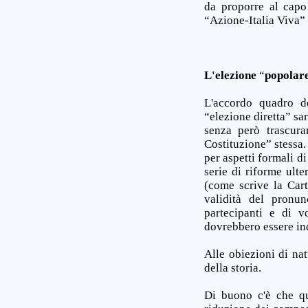
da proporre al capo
“Azione-Italia Viva” 
L'elezione
“
popolar
L'accordo quadro de
“elezione diretta” sa
senza però trascura
Costituzione” stessa.
per aspetti formali d
serie di riforme ulte
(come scrive la Cart
validità del pronu
partecipanti e di v
dovrebbero essere ind
Alle obiezioni di na
della storia.
Di buono c'è che que