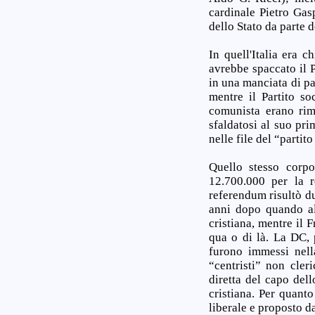
cardinale Pietro Gasp
dello Stato da parte 
In quell'Italia era 
avrebbe spaccato il P
in una manciata di pa
mentre il Partito so
comunista erano rima
sfaldatosi al suo pr
nelle file del “partit
Quello stesso corpo
12.700.000 per la 
referendum risultò du
anni dopo quando al
cristiana, mentre il 
qua o di là. La DC,
furono immessi nell
“centristi” non cleri
diretta del capo del
cristiana. Per quanto
liberale e proposto da