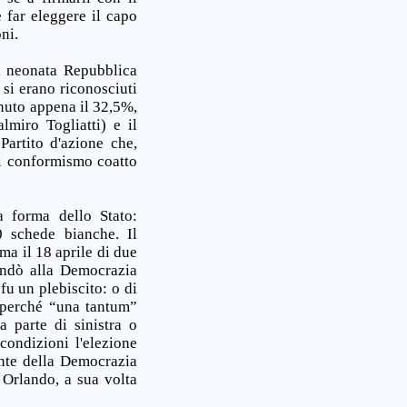
e far eleggere il capo
ni.
la neonata Repubblica
 si erano riconosciuti
enuto appena il 32,5%,
lmiro Togliatti) e il
Partito d'azione che,
di conformismo coatto
a forma dello Stato:
 schede bianche. Il
ma il 18 aprile di due
andò alla Democrazia
fu un plebiscito: o di
 perché “una tantum”
 parte di sinistra o
 condizioni l'elezione
ente della Democrazia
e Orlando, a sua volta