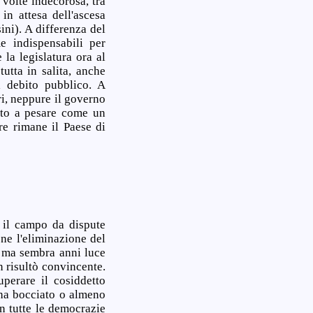
 volte indecorosa, tra
in attesa dell'ascesa
ini). A differenza del
e indispensabili per
 la legislatura ora al
utta in salita, anche
l debito pubblico. A
ri, neppure il governo
nato a pesare come un
re rimane il Paese di
e il campo da dispute
ne l'eliminazione del
, ma sembra anni luce
n risultò convincente.
perare il cosiddetto
 ha bocciato o almeno
n tutte le democrazie