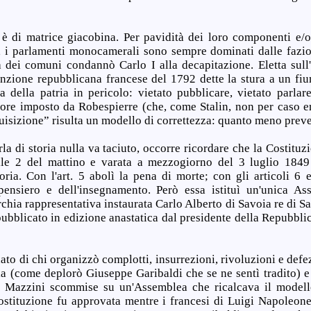
 di matrice giacobina. Per pavidità dei loro componenti e/o
 i parlamenti monocamerali sono sempre dominati dalle fazion
a dei comuni condannò Carlo I alla decapitazione. Eletta sull'
nzione repubblicana francese del 1792 dette la stura a un fium
a della patria in pericolo: vietato pubblicare, vietato parlare
rore imposto da Robespierre (che, come Stalin, non per caso er
quisizione” risulta un modello di correttezza: quanto meno prev
la di storia nulla va taciuto, occorre ricordare che la Costitu
le 2 del mattino e varata a mezzogiorno del 3 luglio 1849 
oria. Con l'art. 5 abolì la pena di morte; con gli articoli 6 e
pensiero e dell'insegnamento. Però essa istituì un'unica As
chia rappresentativa instaurata Carlo Alberto di Savoia re di S
pubblicato in edizione anastatica dal presidente della Repubbli
ato di chi organizzò complotti, insurrezioni, rivoluzioni e defe
ia (come deplorò Giuseppe Garibaldi che se ne sentì tradito) e 
i, Mazzini scommise su un'Assemblea che ricalcava il model
ostituzione fu approvata mentre i francesi di Luigi Napoleon