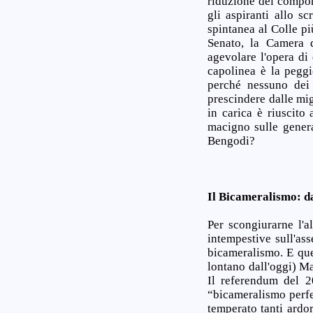
riduzione dei compone
gli aspiranti allo s
spintanea al Colle pi
Senato, la Camera d
agevolare l'opera di 
capolinea è la peggi
perché nessuno dei 
prescindere dalle mig
in carica è riuscito
macigno sulle genera
Bengodi?
Il Bicameralismo: d
Per scongiurarne l'a
intempestive sull'as
bicameralismo. E que
lontano dall'oggi) Ma
Il referendum del 2
“bicameralismo perfe
temperato tanti ardo