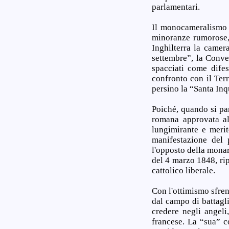
parlamentari.
Il monocameralismo è
minoranze rumorose,
Inghilterra la camer
settembre”, la Conve
spacciati come difes
confronto con il Ter
persino la “Santa In
Poiché, quando si par
romana approvata al
lungimirante e merit
manifestazione del 
l'opposto della monar
del 4 marzo 1848, ri
cattolico liberale.
Con l'ottimismo sfren
dal campo di battagl
credere negli angel
francese. La “sua” c