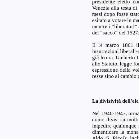
presidente eletto c
Venezia alla testa d
mesi dopo fosse stat
esitato a votare in ma
mentre i “liberatori”
del “sacco” del 1527,
Il l4 marzo 1861 il
insurrezioni liberali
già lo era. Umberto I
allo Statuto, legge f
espressione della vo
resse sino al cambio 
La divisività dell'el
Nel 1946-1947, ormai 
erano divisi su molt
impedire qualunque r
dimenticare la monar
Aldo G. Ricci); incl