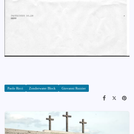
Paolo Ricci
Zonderwater Block
Giovanni Ruzzier