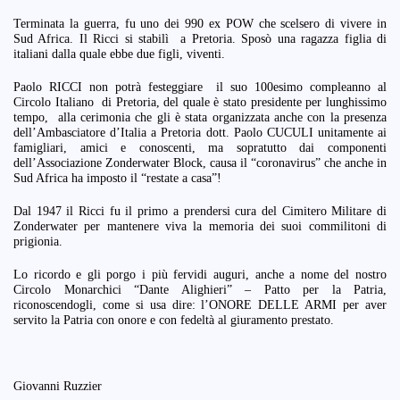
Terminata la guerra, fu uno dei 990 ex POW che scelsero di vivere in
Sud Africa. Il Ricci si stabilì a Pretoria. Sposò una ragazza figlia di
italiani dalla quale ebbe due figli, viventi.
Paolo RICCI non potrà festeggiare il suo 100esimo compleanno al
Circolo Italiano di Pretoria, del quale è stato presidente per lunghissimo
tempo, alla cerimonia che gli è stata organizzata anche con la presenza
dell’Ambasciatore d’Italia a Pretoria dott. Paolo CUCULI unitamente ai
famigliari, amici e conoscenti, ma sopratutto dai componenti
dell’Associazione Zonderwater Block, causa il “coronavirus” che anche in
Sud Africa ha imposto il “restate a casa”!
Dal 1947 il Ricci fu il primo a prendersi cura del Cimitero Militare di
Zonderwater per mantenere viva la memoria dei suoi commilitoni di
prigionia.
Lo ricordo e gli porgo i più fervidi auguri, anche a nome del nostro
Circolo Monarchici “Dante Alighieri” – Patto per la Patria,
riconoscendogli, come si usa dire: l’ONORE DELLE ARMI per aver
servito la Patria con onore e con fedeltà al giuramento prestato.
Giovanni Ruzzier