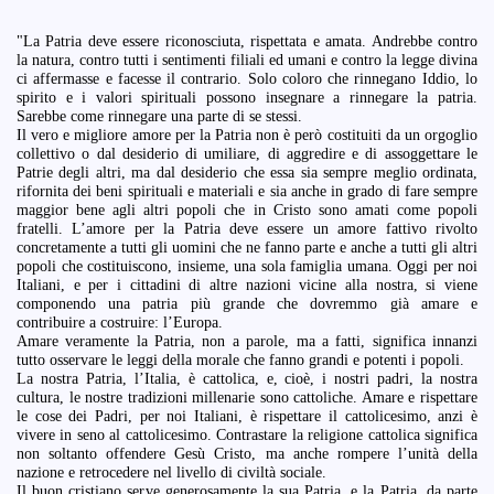
"La Patria deve essere riconosciuta, rispettata e amata. Andrebbe contro
la natura, contro tutti i sentimenti filiali ed umani e contro la legge divina
ci affermasse e facesse il contrario. Solo coloro che rinnegano Iddio, lo
spirito e i valori spirituali possono insegnare a rinnegare la patria.
Sarebbe come rinnegare una parte di se stessi.
Il vero e migliore amore per la Patria non è però costituiti da un orgoglio
collettivo o dal desiderio di umiliare, di aggredire e di assoggettare le
Patrie degli altri, ma dal desiderio che essa sia sempre meglio ordinata,
rifornita dei beni spirituali e materiali e sia anche in grado di fare sempre
maggior bene agli altri popoli che in Cristo sono amati come popoli
fratelli. L’amore per la Patria deve essere un amore fattivo rivolto
concretamente a tutti gli uomini che ne fanno parte e anche a tutti gli altri
popoli che costituiscono, insieme, una sola famiglia umana. Oggi per noi
Italiani, e per i cittadini di altre nazioni vicine alla nostra, si viene
componendo una patria più grande che dovremmo già amare e
contribuire a costruire: l’Europa.
Amare veramente la Patria, non a parole, ma a fatti, significa innanzi
tutto osservare le leggi della morale che fanno grandi e potenti i popoli.
La nostra Patria, l’Italia, è cattolica, e, cioè, i nostri padri, la nostra
cultura, le nostre tradizioni millenarie sono cattoliche. Amare e rispettare
le cose dei Padri, per noi Italiani, è rispettare il cattolicesimo, anzi è
vivere in seno al cattolicesimo. Contrastare la religione cattolica significa
non soltanto offendere Gesù Cristo, ma anche rompere l’unità della
nazione e retrocedere nel livello di civiltà sociale.
Il buon cristiano serve generosamente la sua Patria, e la Patria, da parte