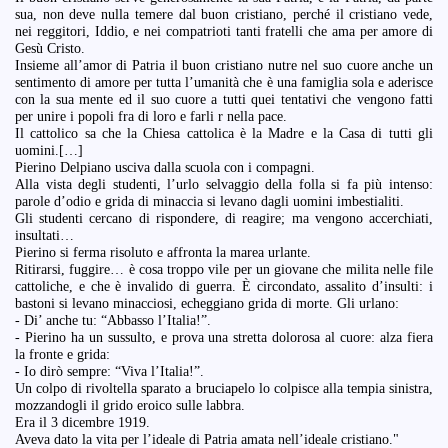
sua, non deve nulla temere dal buon cristiano, perché il cristiano vede,
nei reggitori, Iddio, e nei compatrioti tanti fratelli che ama per amore di
Gesù Cristo.
Insieme all’amor di Patria il buon cristiano nutre nel suo cuore anche un
sentimento di amore per tutta l’umanità che è una famiglia sola e aderisce
con la sua mente ed il suo cuore a tutti quei tentativi che vengono fatti
per unire i popoli fra di loro e farli r nella pace.
Il cattolico sa che la Chiesa cattolica è la Madre e la Casa di tutti gli
uomini.[…]
Pierino Delpiano usciva dalla scuola con i compagni.
Alla vista degli studenti, l’urlo selvaggio della folla si fa più intenso:
parole d’odio e grida di minaccia si levano dagli uomini imbestialiti.
Gli studenti cercano di rispondere, di reagire; ma vengono accerchiati,
insultati…
Pierino si ferma risoluto e affronta la marea urlante.
Ritirarsi, fuggire… è cosa troppo vile per un giovane che milita nelle file
cattoliche, e che è invalido di guerra. È circondato, assalito d’insulti: i
bastoni si levano minacciosi, echeggiano grida di morte. Gli urlano:
- Di’ anche tu: “Abbasso l’Italia!”.
- Pierino ha un sussulto, e prova una stretta dolorosa al cuore: alza fiera
la fronte e grida:
- Io dirò sempre: “Viva l’Italia!”.
Un colpo di rivoltella sparato a bruciapelo lo colpisce alla tempia sinistra,
mozzandogli il grido eroico sulle labbra.
Era il 3 dicembre 1919.
Aveva dato la vita per l’ideale di Patria amata nell’ideale cristiano."