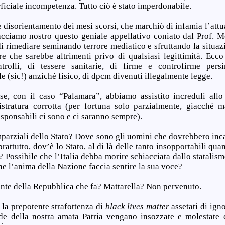
rficiale incompetenza. Tutto ciò è stato imperdonabile.
 disorientamento dei mesi scorsi, che marchiò di infamia l’att
ciamo nostro questo geniale appellativo coniato dal Prof. Mo
i rimediare seminando terrore mediatico e sfruttando la situaz
re che sarebbe altrimenti privo di qualsiasi legittimità. Ecco 
trolli, di tessere sanitarie, di firme e controfirme persi
e (sic!) anziché fisico, di dpcm divenuti illegalmente legge.
e, con il caso “Palamara”, abbiamo assistito increduli allo 
tratura corrotta (per fortuna solo parzialmente, giacché mag
responsabili ci sono e ci saranno sempre).
parziali dello Stato? Dove sono gli uomini che dovrebbero inca
prattutto, dov’è lo Stato, al di là delle tanto insopportabili qua
? Possibile che l’Italia debba morire schiacciata dallo statalism
e l’anima della Nazione faccia sentire la sua voce?
idente della Repubblica che fa? Mattarella? Non pervenuto.
la prepotente strafottenza di
black lives matter
assetati di ig
de della nostra amata Patria vengano insozzate e molestate 