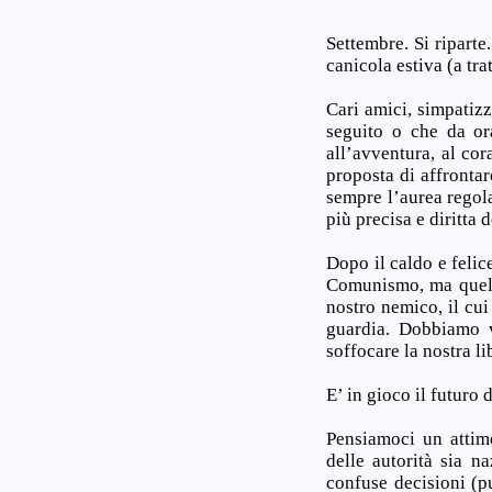
Settembre. Si riparte
canicola estiva (a tra
Cari amici, simpatizz
seguito o che da or
all’avventura, al co
proposta di affrontar
sempre l’aurea regola
più precisa e diritta 
Dopo il caldo e felic
Comunismo, ma quell
nostro nemico, il cui
guardia. Dobbiamo v
soffocare la nostra li
E’ in gioco il futuro 
Pensiamoci un attim
delle autorità sia n
confuse decisioni (pu