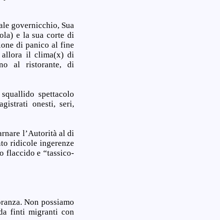
uale governicchio, Sua
la) e la sua corte di
ione di panico al fine
allora il clima(x) di
no al ristorante, di
squallido spettacolo
istrati onesti, seri,
rnare l’Autorità al di
nto ridicole ingerenze
o flaccido e “tassico-
noranza. Non possiamo
da finti migranti con