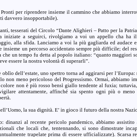
. Pronti per riprendere insieme il cammino che abbiamo interro
tti davvero insopportabile).
anti, tesserati del Circolo “Dante Alighieri – Patto per la Patria
a iniziate a seguirci, rivolgiamo a voi un appello cha ha il
raggio, alla sfida. Lanciamo a voi la più gagliarda ed audace e
e insieme un percorso accidentato sempre più difficile; del rest
 che un tempo fu detta al popolo italiano: “quanto maggiori so
deve essere la nostra volontà di superarli”.
e oblìo dell’estate, uno spettro torna ad aggirarsi per l’Europa: 
o non meno pericoloso del Progressismo. Ormai, abbiamo imp
 colore non è più rosso bensì giallo tendente al fuxia; tuttavia
igilare attentamente, affinché sia spento ogni più o meno 
bertà.
dell’Uomo, la sua dignità. E’ in gioco il futuro della nostra Nazi
o: dinanzi al recente pericolo pandemico, abbiamo assistit
azionali che locali che, tentennando, si sono dimostrate incap
ntualmente trapelate prima di essere ufficializzate). Scarsa r