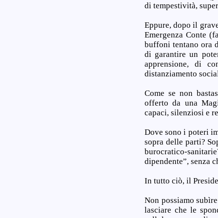
di tempestività, supe
Eppure, dopo il grave
Emergenza Conte (fac
buffoni tentano ora d
di garantire un pote
apprensione, di con
distanziamento social
Come se non bastass
offerto da una Magis
capaci, silenziosi e 
Dove sono i poteri im
sopra delle parti? So
burocratico-sanitarie
dipendente”, senza ch
In tutto ciò, il Pres
Non possiamo subìre 
lasciare che le spon