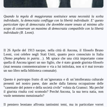
Quando la regola di maggioranza sostituisce senza necessità la scelta
individuale, la democrazia confligge con la libertà individuale. E’ questo
particolare tipo di democrazia che dovrebbe essere tenuto al minimo allo
scopo di conservare un massimo di democrazia compatibile con la libertà
individuale (B. Leoni).
Il 26 Aprile del 1913 nacque, nella città di Ancona, il filosofo Bruno
Leoni, così celebre negli Stati Uniti, quanto poco conosciuto in Italia
(
Nemo propheta in patria
…). Mi spiace che una città importante come
quella di Ancona ignori un suo figlio, che è stato grande giurista-filosofo
(mai nessuna commemorazione o via a lui intitolata, non si è mai trovato
un suo libro nella biblioteca comunale).
Questo è purtroppo frutto di un’ignoranza e di un’intolleranza culturale
presenti nel nostro paese, date anche dalla famosa occupazione delle
“casematte del potere e della società civile” voluta da Gramsci. Ma perché
il giurista risulta così scomodo? Perché Ancona, la sua terra natia, non
vuole nemmeno menzionarlo?
Il pensiero leoniano affronta tantissimi temi, ma in particolare vorrei