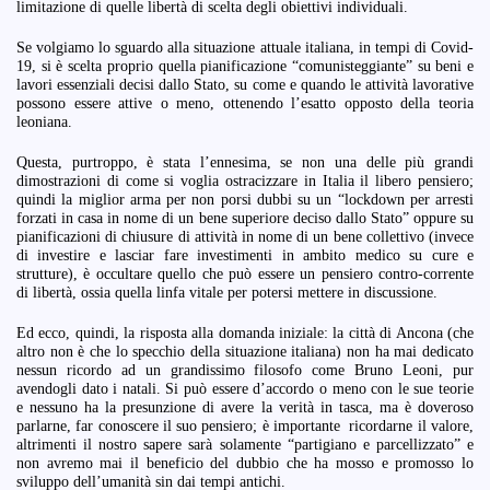
limitazione di quelle libertà di scelta degli obiettivi individuali.
Se volgiamo lo sguardo alla situazione attuale italiana, in tempi di Covid-
19, si è scelta proprio quella pianificazione “comunisteggiante” su beni e
lavori essenziali decisi dallo Stato, su come e quando le attività lavorative
possono essere attive o meno, ottenendo l’esatto opposto della teoria
leoniana.
Questa, purtroppo, è stata l’ennesima, se non una delle più grandi
dimostrazioni di come si voglia ostracizzare in Italia il libero pensiero;
quindi la miglior arma per non porsi dubbi su un “lockdown per arresti
forzati in casa in nome di un bene superiore deciso dallo Stato” oppure su
pianificazioni di chiusure di attività in nome di un bene collettivo (invece
di investire e lasciar fare investimenti in ambito medico su cure e
strutture), è occultare quello che può essere un pensiero contro-corrente
di libertà, ossia quella linfa vitale per potersi mettere in discussione.
Ed ecco, quindi, la risposta alla domanda iniziale: la città di Ancona (che
altro non è che lo specchio della situazione italiana) non ha mai dedicato
nessun ricordo ad un grandissimo filosofo come Bruno Leoni, pur
avendogli dato i natali. Si può essere d’accordo o meno con le sue teorie
e nessuno ha la presunzione di avere la verità in tasca, ma è doveroso
parlarne, far conoscere il suo pensiero; è importante ricordarne il valore,
altrimenti il nostro sapere sarà solamente “partigiano e parcellizzato” e
non avremo mai il beneficio del dubbio che ha mosso e promosso lo
sviluppo dell’umanità sin dai tempi antichi.