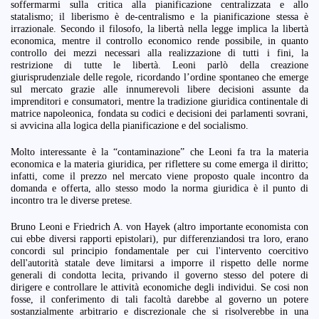
soffermarmi sulla critica alla pianificazione centralizzata e allo
statalismo; il liberismo è de-centralismo e la pianificazione stessa è
irrazionale. Secondo il filosofo, la libertà nella legge implica la libertà
economica, mentre il controllo economico rende possibile, in quanto
controllo dei mezzi necessari alla realizzazione di tutti i fini, la
restrizione di tutte le libertà. Leoni parlò della creazione
giurisprudenziale delle regole, ricordando l’ordine spontaneo che emerge
sul mercato grazie alle innumerevoli libere decisioni assunte da
imprenditori e consumatori, mentre la tradizione giuridica continentale di
matrice napoleonica, fondata su codici e decisioni dei parlamenti sovrani,
si avvicina alla logica della pianificazione e del socialismo.
Molto interessante è la “contaminazione” che Leoni fa tra la materia
economica e la materia giuridica, per riflettere su come emerga il diritto;
infatti, come il prezzo nel mercato viene proposto quale incontro da
domanda e offerta, allo stesso modo la norma giuridica è il punto di
incontro tra le diverse pretese.
Bruno Leoni e Friedrich A. von Hayek (altro importante economista con
cui ebbe diversi rapporti epistolari), pur differenziandosi tra loro, erano
concordi sul principio fondamentale per cui l'intervento coercitivo
dell'autorità statale deve limitarsi a imporre il rispetto delle norme
generali di condotta lecita, privando il governo stesso del potere di
dirigere e controllare le attività economiche degli individui. Se cosi non
fosse, il conferimento di tali facoltà darebbe al governo un potere
sostanzialmente arbitrario e discrezionale che si risolverebbe in una