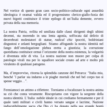
Nel vortice di questo gran caos socio-politico-culturale ogni assurdità
ideologica è oramai valida ed il progressismo clerico-giallo-fuxia dei
nuovi bigotti costituisce il triste epilogo di un’Italia demente, ovvero
privata della sua memoria.
La nostra Patria, svilita ed umiliata dalle classi dirigenti degli ultimi
decenni, sta morendo in una lenta agonìa, soffocata dal delirio di
decerebrati molestatori di statue
, radical chic
ipocriti, boldriniani
disgustosi e zelanti bergogliani. Stiamo affogando la nostra identità nel
fango dell’omologazione plebea eretta a giustizia; la corruzione
quotidiana costituisce ormai l’orizzonte della nostra esistenza, la volgarità
è diventata stile di vita. La nostra nazione non muore per colpa di
patologie virali ma per lo squallore sociale creato ad arte e molto più
virulento di qualsiasi patogeno.
Ma, d’improvviso, ritorna la splendida canzone del Petrarca: “Italia mia,
benché ’l parlar sia indarno a le piaghe mortali che nel bel corpo tuo sì
spesse veggio…”.
Fermiamoci un attimo a riflettere. Torniamo a focalizzare la nostra anima
su ciò che conta veramente. Riscopriamo con vigore la sorgente della
nostra identità. L’Italia: nobile ideale in cui crediamo fermamente e per il
quale tanti militari e civili hanno versato sangue e lacrime, Nazione
indiscutibilmente sacra che Dio ci ha donato nella sua grande bontà