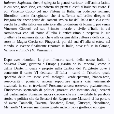
Italorum Sapientia
, dove è spiegata la genesi <ariosa> dell’anima latina,
la cui sede, nota Vico, era indicata dai primi filosofi d’Italia nel cuore. E
poi Vincenzo Cuoco col suo Platone in Italia, un poderoso romanzo
filosofico, anche farraginoso, che si sofferma sull’ardito disegno di
Pitagora che ancor prima dei romani <volea far dell’Italia una sola città>
perché la civiltà italica era anteriore alla fondazione di Roma… poi venne
Vincenzo Gioberti col suo Primato morale e civile d’Italia in cui
sottolineava che <il nome d’Italia è antichissimo e perpetua la sua
civiltà> e la sapienza italica, che è alle origini della cultura e della civiltà,
sorse in Magna Grecia coi Pitagorici, poi dal sud d’Italia si estese nel
mondo, e <venne finalmente riportata in Italia, dove rifulse in Catone,
Varrone e Plinio> (M. Veneziani).
Dopo aver ricordato la plurimillenaria storia della nostra Italia, la
Saturnia Tellus
, giardino d’Europa (‘giardin de lo ‘mperio”, come la
definì Dante, il quale - proprio nella Cantica del Purgatorio dove è
contenuto il canto VI dedicato all’Italia - cantò il Tricolore quale
specchio delle tre sacre virtù teologali: verde-speranza, bianco-fede,
rosso-carità), possiamo ancora sopportare questa crisi esistenzial-
nazionale in cui ci troviamo? Possiamo ancora osservare pazientemente
l’indecoroso spettacolo di politici ignoranti che sbraitano dagli scranni
del parlamento? Possiamo ancora credere che sia inevitabile la parabola
storica e politica che da Senatori del Regno come Manzoni ci ha portato
ad avere Toninelli, Taverna, Bonafede, Renzi, Giuseppi, Napolitano,
Mattarella? Davvero meritiamo questo indecoroso e grottesco epilogo?