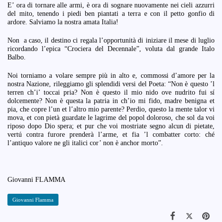
E’ ora di tornare alle armi, è ora di sognare nuovamente nei cieli azzurri
del mito, tenendo i piedi ben piantati a terra e con il petto gonfio di
ardore. Salviamo la nostra amata Italia!
Non a caso, il destino ci regala l’opportunità di iniziare il mese di luglio
ricordando l’epica “Crociera del Decennale”, voluta dal grande Italo
Balbo.
Noi torniamo a volare sempre più in alto e, commossi d’amore per la
nostra Nazione, rileggiamo gli splendidi versi del Poeta: “Non è questo ’l
terren ch’i’ toccai pria? Non è questo il mio nido ove nudrito fui sí
dolcemente? Non è questa la patria in ch’io mi fido, madre benigna et
pia, che copre l’un et l’altro mio parente? Perdio, questo la mente talor vi
mova, et con pietà guardate le lagrime del popol doloroso, che sol da voi
riposo dopo Dio spera; et pur che voi mostriate segno alcun di pietate,
vertú contra furore prenderà l’arme, et fia ’l combatter corto: ché
l’antiquo valore ne gli italici cor’ non è anchor morto”.
Giovanni FLAMMA
Giovanni Flamma