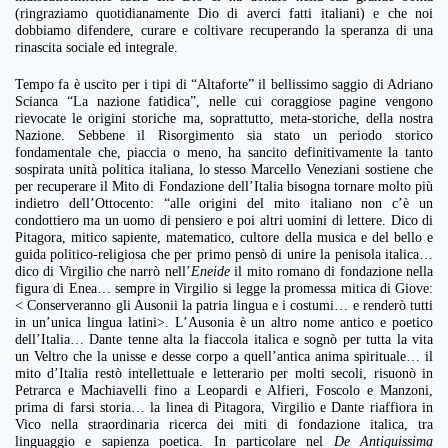
(ringraziamo quotidianamente Dio di averci fatti italiani) e che noi
dobbiamo difendere, curare e coltivare recuperando la speranza di una
rinascita sociale ed integrale.
Tempo fa è uscito per i tipi di “Altaforte” il bellissimo saggio di Adriano
Scianca “La nazione fatidica”, nelle cui coraggiose pagine vengono
rievocate le origini storiche ma, soprattutto, meta-storiche, della nostra
Nazione. Sebbene il Risorgimento sia stato un periodo storico
fondamentale che, piaccia o meno, ha sancito definitivamente la tanto
sospirata unità politica italiana, lo stesso Marcello Veneziani sostiene che
per recuperare il Mito di Fondazione dell’Italia bisogna tornare molto più
indietro dell’Ottocento: “alle origini del mito italiano non c’è un
condottiero ma un uomo di pensiero e poi altri uomini di lettere. Dico di
Pitagora, mitico sapiente, matematico, cultore della musica e del bello e
guida politico-religiosa che per primo pensò di unire la penisola italica…
dico di Virgilio che narrò nell’
Eneide
il mito romano di fondazione nella
figura di Enea… sempre in Virgilio si legge la promessa mitica di Giove:
< Conserveranno gli Ausonii la patria lingua e i costumi… e renderò tutti
in un’unica lingua latini>. L’Ausonia è un altro nome antico e poetico
dell’Italia… Dante tenne alta la fiaccola italica e sognò per tutta la vita
un Veltro che la unisse e desse corpo a quell’antica anima spirituale… il
mito d’Italia restò intellettuale e letterario per molti secoli, risuonò in
Petrarca e Machiavelli fino a Leopardi e Alfieri, Foscolo e Manzoni,
prima di farsi storia… la linea di Pitagora, Virgilio e Dante riaffiora in
Vico nella straordinaria ricerca dei miti di fondazione italica, tra
linguaggio e sapienza poetica. In particolare nel
De Antiquissima