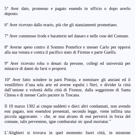
5° Aver dato, promesso e pagato essendo in ufficio o dopo averlo
deposto.
6° Aver ricevuto dallo erario, più che gli stanziamenti promettano.
7° Aver commesso frode e baratterie nel danaro e nelle cose del Comune.
8° Averne speso contro il Sommo Pontefice e messer Carlo per opporsi
alla sua venuta e contra il pacifico stato di Firenze e parte Guelfa.
9° Aver ricevuto roba o denari da persone, collegi ed università per
minacce di danni da farsi o proporsi.
10° Aver fatto scindere in parti Pistoja, e nominare gli anziani ed il
vessillifero d’una sola arte ed averne espulsi i Neri; e divider la città
dall’unione e volontà della città di Firenze, dalla soggezione di Santa
Chiesa e di messer Carlo paciere in Toscana.
Il 10 marzo 1302 ai cinque suddetti e dieci altri condannati, non avendo
essi pagato, non essendosi presentati, secondo legge, viene inflitta una
piccola aggravante: – che, se mai alcuno di essi perverrà in forza del
comune, talis perveniens, igne comburatur sic quod moriatur.”
L’Alighieri si trovava in quel momento fuori città, in missione