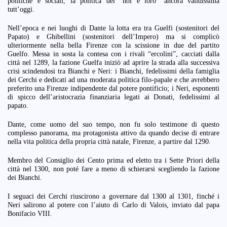
politiche e sociali, la politica del “noi e loro” ancora validissima
tutt’oggi.
Nell’epoca e nei luoghi di Dante la lotta era tra Guelfi (sostenitori del
Papato) e Ghibellini (sostenitori dell’Impero) ma si complicò
ulteriormente nella bella Firenze con la scissione in due del partito
Guelfo. Messa in sosta la contesa con i rivali “ercolini”, cacciati dalla
città nel 1289, la fazione Guelfa iniziò ad aprire la strada alla successiva
crisi scindendosi tra Bianchi e Neri: i Bianchi, fedelissimi della famiglia
dei Cerchi e dedicati ad una moderata politica filo-papale e che avrebbero
preferito una Firenze indipendente dal potere pontificio; i Neri, esponenti
di spicco dell’aristocrazia finanziaria legati ai Donati, fedelissimi al
papato.
Dante, come uomo del suo tempo, non fu solo testimone di questo
complesso panorama, ma protagonista attivo da quando decise di entrare
nella vita politica della propria città natale, Firenze, a partire dal 1290.
Membro del Consiglio dei Cento prima ed eletto tra i Sette Priori della
città nel 1300, non poté fare a meno di schierarsi scegliendo la fazione
dei Bianchi.
I seguaci dei Cerchi riuscirono a governare dal 1300 al 1301, finché i
Neri salirono al potere con l’aiuto di Carlo di Valois, inviato dal papa
Bonifacio VIII.