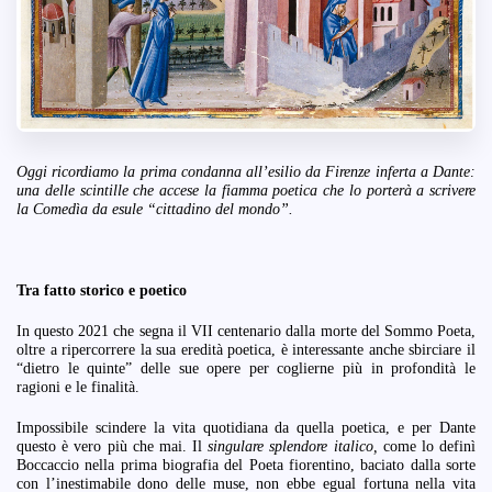
Oggi ricordiamo la prima condanna all’esilio da Firenze inferta a Dante:
una delle scintille che accese la fiamma poetica che lo porterà a scrivere
la Comedìa da esule “cittadino del mondo”.
Tra fatto storico e poetico
In questo 2021 che segna il VII centenario dalla morte del Sommo Poeta,
oltre a ripercorrere la sua eredità poetica, è interessante anche sbirciare il
“dietro le quinte” delle sue opere per coglierne più in profondità le
ragioni e le finalità.
Impossibile scindere la vita quotidiana da quella poetica, e per Dante
questo è vero più che mai. Il
singulare splendore italico,
come lo definì
Boccaccio nella prima biografia del Poeta fiorentino, baciato dalla sorte
con l’inestimabile dono delle muse, non ebbe egual fortuna nella vita