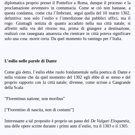
diplomatica proprio presso il Pontefice a Roma, dunque il processo e la
proclamazione avvennero in contumacia. Come se ciò non bastasse, a
questa condanna, come cita l’Imbriani, seguì quella del 10 marzo 1302,
definitiva: non solo l’esilio e l’interdizione dai pubblici uffici, ma il
rogo. Giuntagli notizia di quanto accaduto nella sua città natale, si
affrettò sulla via del ritorno ma, prima di giungere a destinazione,
realizzò con rassegnata amarezza che rientrare in città poteva significare
solo una cosa: morte certa. Da quel momento fu ramingo per l’Italia.
L’esilio nelle parole di Dante
Come già detto, l’esilio ebbe ruolo fondamentale nella poetica di Dante e
nella visione che da quel momento del 1302 egli ebbe di se stesso e del
proprio rapporto con la città natale; divenne, come scrisse a Cangrande
della Scala:
“Florentinus natione, non moribus”
[“Fiorentino di nascita, non di costumi”]
Interessante a tal proposito è proprio un passo del
De Vulgari Eloquentia
,
una delle opere scritte durante i primi anni d’esilio, tra il 1303 e il 1305: