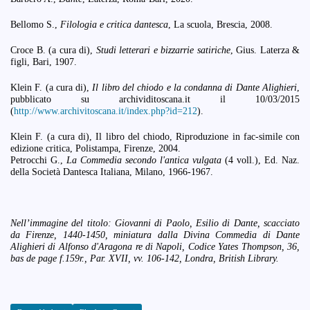
Bellomo S.,
Filologia e critica dantesca
, La scuola, Brescia, 2008.
Croce B. (a cura di),
Studi letterari e bizzarrie satiriche
, Gius. Laterza &
figli, Bari, 1907.
Klein F. (a cura di),
Il libro del chiodo e la condanna di Dante Alighieri
,
pubblicato su archividitoscana.it il 10/03/2015
(
http://www.archivitoscana.it/index.php?id=212
).
Klein F. (a cura di), Il libro del chiodo, Riproduzione in fac-simile con
edizione critica, Polistampa, Firenze, 2004.
Petrocchi G.,
La Commedia secondo l'antica vulgata
(4 voll.), Ed. Naz.
della Società Dantesca Italiana, Milano, 1966-1967.
Nell’immagine del titolo: Giovanni di Paolo, Esilio di Dante, scacciato
da Firenze, 1440-1450, miniatura dalla Divina Commedia di Dante
Alighieri di Alfonso d'Aragona re di Napoli, Codice Yates Thompson, 36,
bas de page f.159r., Par. XVII, vv. 106-142, Londra, British Library.