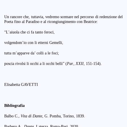
Un rancore che, tuttavia, vedremo scemare nel percorso di redenzione del
Poeta fino al Paradiso e al ricongiungimento con Beatrice:
“L’aiuola che ci fa tanto feroci,
volgendom’io con li etterni Gemelli,
tutta m’apparve da’ colli a le foci;
poscia rivolsi li occhi a li occhi belli” (
Par.
,
XXII
, 151-154).
Elisabetta GAVETTI
Bibliografia
Balbo C.,
Vita di Dante
, G. Pomba, Torino, 1839.
Barbero A.,
Dante
, Laterza, Roma-Bari, 2020.