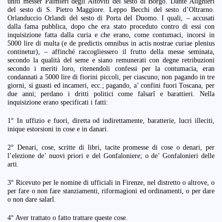
uniti messer Palmieri degli Altoviti del sesto di Borgo. Dante Alighieri
del sesto di S. Pietro Maggiore. Leppo Becchi del sesto d’Oltrarno.
Orlanduccio Orlandi del sesto di Porta del Duomo. I quali, – accusati
dalla fama pubblica, dopo che era stato proceduto contro di essi con
inquisizione fatta dalla curia e che erano, come contumaci, incorsi in
5000 lire di multa (e de predictis omnibus in actis nostrae curiae plenius
continetur), – affinché raccogliessero il frutto della messe seminata,
secondo la qualità del seme e siano remunerati con degne retribuzioni
secondo i meriti loro, ritenendoli confessi per la contumacia, eran
condannati a 5000 lire di fiorini piccoli, per ciascuno; non pagando in tre
giorni, si guasti ed incameri, ecc.; pagando, a’ confini fuori Toscana, per
due anni; perdano i dritti politici come falsarî e barattieri. Nella
inquisizione erano specificati i fatti:
1° In uffizio e fuori, diretta od indirettamente, baratterie, lucri illeciti,
inique estorsioni in cose e in danari.
2° Denari, cose, scritte di libri, tacite promesse di cose o denari, per
l’elezione de’ nuovi priori e del Gonfaloniere; o de’ Gonfalonieri delle
arti.
3° Ricevuto per le nomine di ufficiali in Firenze, nel distretto o altrove, o
per fare o non fare stanziamenti, riformagioni ed ordinamenti, o per dare
o non dare salarî.
4° Aver trattato o fatto trattare queste cose.