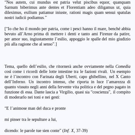
“Nos autem, cui mundus est patria velut piscibus equor, quanquam
Sarnum biberimus ante dentes et Florentiam adeo diligamus ut, quia
dileximus, exilium patiamur iniuste, rationi magis quam sensui spatulas
nostri iudicii podiamus.”
[“Io che ho il mondo per patria, come i pesci hanno il mare, benché abbia
bevuto all’Arno prima di mettere i denti e tanto ami Firenze da patire,
per amor suo, ingiustamente l’esilio, appoggio le spalle del mio giudizio
più alla ragione che al senso”.]
Tema, quello dell’esilio, che ritornerà anche ovviamente nella
Comedìa
così come i ricordi delle lotte intestine tra le fazioni rivali. Un esempio
ne è l’incontro con Farinata degli Uberti, capo ghibellino, nel X Canto
dell’Inferno. Un incontro intenso, che riporta in luce l’amarezza di
quanto vissuto negli anni della fervente vita politica e del pegno pagato in
funzione di essa. Dante lascia a Virgilio, quasi sia “coscienza”, il compito
di moderarlo nei toni e nei gesti:
“E l’animose man del duca e pronte
mi pinser tra le sepulture a lui,
dicendo: le parole tue sien conte” (
Inf. X,
37-39)