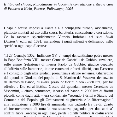
Il libro del chiodo, Riproduzione in fac-simile con edizione critica a cura
di Francesca Klein, Firenze, Polistampa, 2004
I capi d’accusa imposti a Dante e alla compagine furono, ovviamente,
piuttosto montati ad uso della causa: baratteria, concussione e corruzione.
Ce lo racconta splendidamente Vittorio Imbriani nei suoi
Studi
Danteschi
editi nel 1891, narrandone i punti salienti e delineando nello
specifico ogni capo d’accusa:
“Il 27 Gennajo 1302, Indizione XV, a’ tempi del santissimo padre messer
lo Papa Bonifazio VIII, messer Cante de Gabrielli da Gubbio, cavaliere,
sullo esame (relazione) di messer Paolo da Gubbio, giudice deputato
all’uffizio sulle baratterie, inique estorsioni e lucri illeciti, con l’assenso
e’l consiglio degli altri giudici, pronunziava alcune sentenze. Gherardino
del quondam Diodato, del popolo di S. Martino del Vescovo, denunziato
da Bartolo di Banco, di aversi preso 72 fiorini d’oro (2880 lire) per far
offerire a Dio ed al Battista Guccio del quondam messer Cerretano de
Visdomini, – citato, contumace, incorso nel bando di 2000 lire di fiorini
piccoli, come dagli atti, – era condannato “secondo i dritti e Statuto del
Comune e del Popolo, gli Ordinamenti di giustizia e le Riformagioni”
alla restituzione, a 3000 lire di ammenda; non pagando fra tre dì, guasto
ed incameramento, di tutta la sua sostanza; pagando, per due anni a’
confini fuori Toscana; in ogni caso, perda i diritti politici. A costui erano