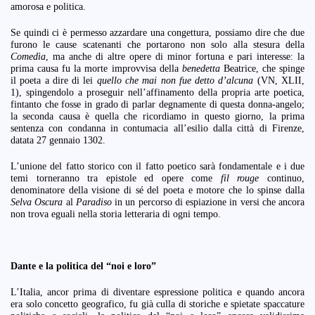
amorosa e politica.
Se quindi ci è permesso azzardare una congettura, possiamo dire che due
furono le cause scatenanti che portarono non solo alla stesura della
Comedìa
, ma anche di altre opere di minor fortuna e pari interesse: la
prima causa fu la morte improvvisa della
benedetta
Beatrice, che spinge
il poeta a dire di lei
quello che mai non fue detto d’alcuna
(VN, XLII,
1), spingendolo a proseguir nell’affinamento della propria arte poetica,
fintanto che fosse in grado di parlar degnamente di questa donna-angelo;
la seconda causa è quella che ricordiamo in questo giorno, la prima
sentenza con condanna in contumacia all’esilio dalla città di Firenze,
datata 27 gennaio 1302.
L’unione del fatto storico con il fatto poetico sarà fondamentale e i due
temi torneranno tra epistole ed opere come
fil rouge
continuo,
denominatore della visione di sé del poeta e motore che lo spinse dalla
Selva Oscura
al
Paradiso
in un percorso di espiazione in versi che ancora
non trova eguali nella storia letteraria di ogni tempo.
Dante e la politica del “noi e loro”
L’Italia, ancor prima di diventare espressione politica e quando ancora
era solo concetto geografico, fu già culla di storiche e spietate spaccature