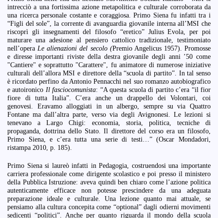
intrecciò a una fortissima azione metapolitica e culturale corroborata da
una ricerca personale costante e coraggiosa. Primo Siena fu infatti tra i
“Figli del sole”, la corrente di avanguardia giovanile interna all’MSI che
riscoprì gli insegnamenti del filosofo “eretico” Julius Evola, per poi
maturare una adesione al pensiero cattolico tradizionale, testimoniato
nell’opera
Le alienazioni del secolo (
Premio Angelicus 1957). Promosse
e diresse importanti riviste della destra giovanile degli anni ’50 come
"Cantiere" e soprattutto "Carattere", fu animatore di numerose iniziative
culturali dell’allora MSI e direttore della “scuola di partito”. In tal senso
è ricordato perfino da Antonio Pennacchi nel suo romanzo autobiografico
e autoironico
Il fasciocomunista
: “A questa scuola di partito c’era “il fior
fiore di tutta Italia”. C’era anche un drappello dei Volontari, coi
genovesi. Eravamo alloggiati in un albergo, sempre su via Quattro
Fontane ma dall’altra parte, verso via degli Avignonesi. Le lezioni si
tenevano a Largo Chigi: economia, storia, politica, tecniche di
propaganda, dottrina dello Stato. Il direttore del corso era un filosofo,
Primo Siena, e c’era tutta una serie di testi…” (Oscar Mondadori,
ristampa 2010, p. 185).
Primo Siena si laureò infatti in Pedagogia, costruendosi una importante
carriera professionale come dirigente scolastico e poi presso il ministero
della Pubblica Istruzione: aveva quindi ben chiaro come l’azione politica
autenticamente efficace non potesse prescindere da una adeguata
preparazione ideale e culturale. Una lezione quanto mai attuale, se
pensiamo alla cultura concepita come “optional” dagli odierni movimenti
sedicenti “politici”. Anche per quanto riguarda il mondo della scuola