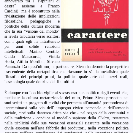
annoverato tra i "Papiniani di
destra" assieme a Franco
Cardini); ma é soprattutto nella
rivisitazione delle implicazioni
filosofiche, pedagogiche e
politiche della cultura moderna
che la sua "visione del mondo"
si rivela tributaria verso scrittori
con i quali egli ha intrattenuto
per anni solide relazioni
intellettuali: Marino Gentile,
Guido Manacorda, Vintila
Horia, Attilio Mordini, Silvano
Panunzio. Da quest'ultimo, in particolare, Siena ha desunto la prospettiva
trascendente della metapolitica che riassume in sé: la metafisica quale
filosofia dei principi primi, la politica quale arte dei mezzi reali,
l'escatologia quale dottrina dei fini ultimi.
É dunque con l'occhio vigile al sovrasenso metapolitico degli eventi che,
mediante la cultura metarazionale del mito, Primo Siena prospetta nei
suoi scritti un progetto di civiltá che permetta all'umanitá postmoderna di
incamminarsi sulla via dell' impegno civico personale e dell'armonia
sociale, cioé sulla dantesca dritta via che - nel segno della continuitá e
della tradizione - conduce al modello sapiente della
Civitas
, restaurata
nella triplicitá delle sue vocazioni essenziali riassunte nella vocazione
civile espressa nell'arte fabbrile dei produttori, nella vocazione politica