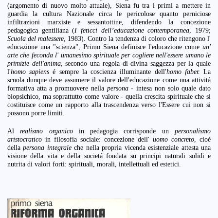
(argomento di nuovo molto attuale), Siena fu tra i primi a mettere in
guardia la cultura Nazionale circa le pericolose quanto perniciose
infiltrazioni marxiste e sessantottine, difendendo la concezione
pedagogica gentiliana (
I feticci dell’educazione contemporanea
, 1979;
Scuola del malessere,
1983). Contro la tendenza di coloro che ritengono l'
educazione una "scienza", Primo Siena definisce l'educazione come
un'
arte che feconda l' umanesimo spirituale per cogliere nell'essere umano le
primizie dell'anima
, secondo una regola di divina saggezza per la quale
l'
homo sapiens
é sempre la coscienza illuminante dell'
homo faber.
La
scuola dunque deve assumere il valore dell'educazione come una attivitá
formativa atta a promuovere nella
persona
- intesa non solo quale dato
biopsichico, ma soprattutto come valore - quella crescita spirituale che si
costituisce come un rapporto alla trascendenza verso l'Essere cui non si
possono porre limiti.
Al
realismo organico
in pedagogia corrisponde un
personalismo
aristocratico
in filosofia sociale: concezione dell'
uomo concreto
, cioé
della
persona integrale
che nella propria vicenda esistenziale attesta una
visione della vita e della societá fondata su principi naturali solidi e
nutrita di valori forti: spirituali, morali, intellettuali ed estetici.