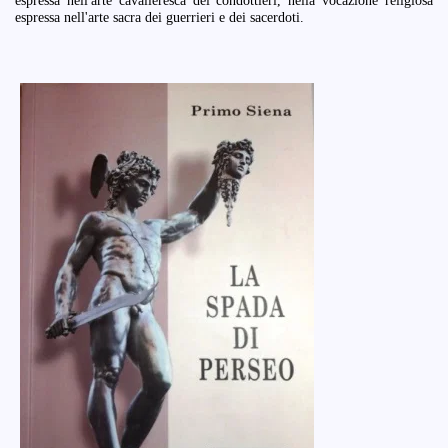
espressa nell'arte cavalleresca dei condottieri, nella vocazione religiosa
espressa nell'arte sacra dei guerrieri e dei sacerdoti.