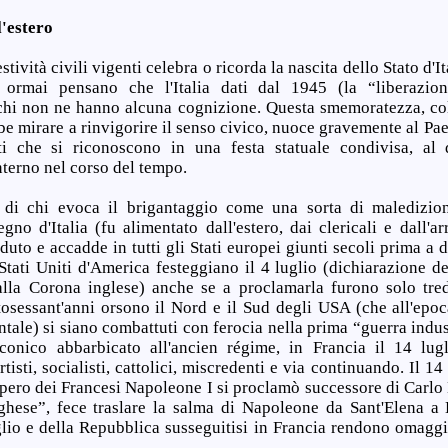
l'estero
ività civili vigenti celebra o ricorda la nascita dello Stato d'I
i ormai pensano che l'Italia dati dal 1945 (la “liberazio
chi non ne hanno alcuna cognizione. Questa smemoratezza, col
e mirare a rinvigorire il senso civico, nuoce gravemente al Pa
ti che si riconoscono in una festa statuale condivisa, al d
interno nel corso del tempo.
chi evoca il brigantaggio come una sorta di maledizione
no d'Italia (fu alimentato dall'estero, dai clericali e dall'ar
duto e accadde in tutti gli Stati europei giunti secoli prima a da
Stati Uniti d'America festeggiano il 4 luglio (dichiarazione d
lla Corona inglese) anche se a proclamarla furono solo tred
tosessant'anni orsono il Nord e il Sud degli USA (che all'epo
entale) si siano combattuti con ferocia nella prima “guerra indust
conico abbarbicato all'ancien régime, in Francia il 14 lugli
isti, socialisti, cattolici, miscredenti e via continuando. Il 14
pero dei Francesi Napoleone I si proclamò successore di Carlo
rghese”, fece traslare la salma di Napoleone da Sant'Elena a L
glio e della Repubblica susseguitisi in Francia rendono omaggio