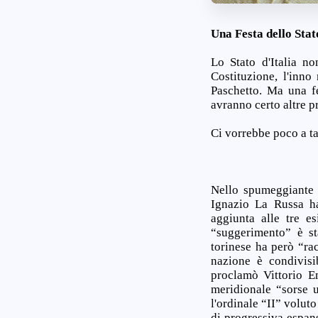
Una Festa dello Stat
Lo Stato d'Italia no
Costituzione, l'inn
Paschetto. Ma una fe
avranno certo altre 
Ci vorrebbe poco a tag
Nello spumeggiante 
Ignazio La Russa ha
aggiunta alle tre es
“suggerimento” è s
torinese ha però “rac
nazione è condivisi
proclamò Vittorio Em
meridionale “sorse u
l'ordinale “II” voluto
di progressiva espan