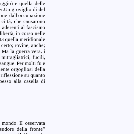
aggio) e quella delle
r.Un groviglio di del
zione dall'occupazione
 città, che causarono
a aderenti al fascismo
ibertà, in corso nelle
943 quella meridionale
 certo; rovine, anche;
 Ma la guerra vera, i
tragliatrici, fucili,
 sangue. Per molti fu e
ente orgogliosi della
 riflessione su quanto
esso alla casella di
l mondo. E' osservata
sudore della fronte”