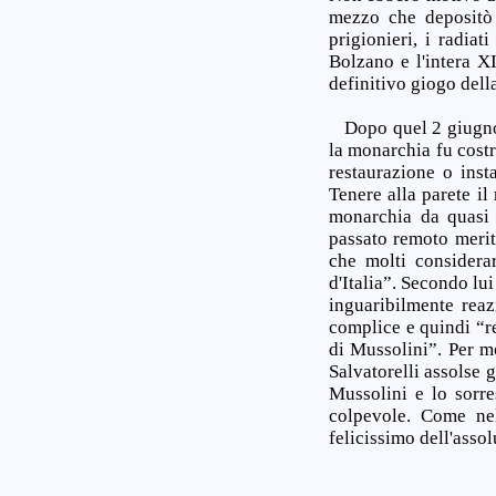
mezzo che depositò 
prigionieri, i radiat
Bolzano e l'intera XI
definitivo giogo della
Dopo quel 2 giugno, 
la monarchia fu costr
restaurazione o inst
Tenere alla parete il
monarchia da quasi 
passato remoto merite
che molti considera
d'Italia”. Secondo lu
inguaribilmente reaz
complice e quindi “re
di Mussolini”. Per m
Salvatorelli assolse 
Mussolini e lo sorre
colpevole. Come nell
felicissimo dell'assol