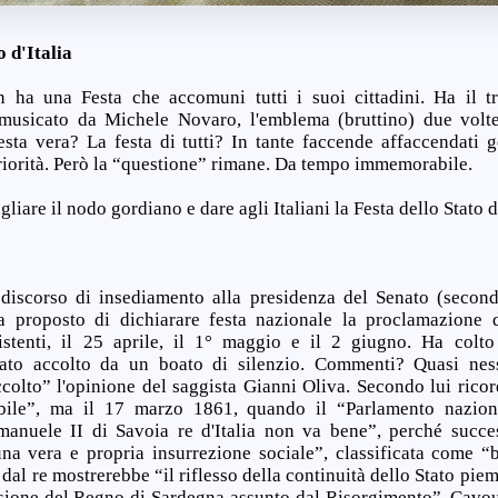
o d'Italia
n ha una Festa che accomuni tutti i suoi cittadini. Ha il tri
o musicato da Michele Novaro, l'emblema (bruttino) due volt
sta vera? La festa di tutti? In tante faccende affaccendati
priorità. Però la “questione” rimane. Da tempo immemorabile.
liare il nodo gordiano e dare agli Italiani la Festa dello Stato d'
discorso di insediamento alla presidenza del Senato (seconda
 proposto di dichiarare festa nazionale la proclamazione d
istenti, il 25 aprile, il 1° maggio e il 2 giugno. Ha colto 
tato accolto da un boato di silenzio. Commenti? Quasi nes
colto” l'opinione del saggista Gianni Oliva. Secondo lui ricor
bile”, ma il 17 marzo 1861, quando il “Parlamento nazion
anuele II di Savoia re d'Italia non va bene”, perché succes
na vera e propria insurrezione sociale”, classificata come “b
 dal re mostrerebbe “il riflesso della continuità dello Stato pie
sione del Regno di Sardegna assunto dal Risorgimento”. Cavou