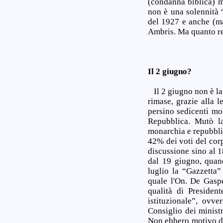
(condanna biblica) 
non è una solennità “
del 1927 e anche (ma
Ambris. Ma quanto res
Il 2 giugno?
Il 2 giugno non è la 
rimase, grazie alla l
persino sedicenti mo
Repubblica. Mutò la
monarchia e repubblic
42% dei voti del corp
discussione sino al 
dal 19 giugno, quand
luglio la “Gazzetta”
quale l'On. De Gaspe
qualità di President
istituzionale”, ovv
Consiglio dei minist
Non ebbero motivo di 