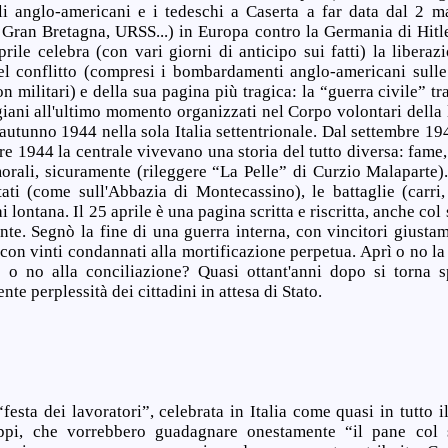
li anglo-americani e i tedeschi a Caserta a far data dal 2 m
Gran Bretagna, URSS...) in Europa contro la Germania di Hitle
aprile celebra (con vari giorni di anticipo sui fatti) la libera
el conflitto (compresi i bombardamenti anglo-americani sulle
n militari) e della sua pagina più tragica: la “guerra civile” tr
iani all'ultimo momento organizzati nel Corpo volontari della l
'autunno 1944 nella sola Italia settentrionale. Dal settembre 1
e 1944 la centrale vivevano una storia del tutto diversa: fame,
morali, sicuramente (rileggere “La Pelle” di Curzio Malaparte).
ti (come sull'Abbazia di Montecassino), le battaglie (carri, mi
ai lontana. Il 25 aprile è una pagina scritta e riscritta, anche col
nte. Segnò la fine di una guerra interna, con vincitori giustam
on vinti condannati alla mortificazione perpetua. Aprì o no la
 o no alla conciliazione? Quasi ottant'anni dopo si torna sp
nte perplessità dei cittadini in attesa di Stato.
esta dei lavoratori”, celebrata in Italia come quasi in tutto i
oppi, che vorrebbero guadagnare onestamente “il pane col 