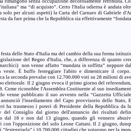
ma rimangono senza occupazione decorosamente retribuita. C
italiana” ma “di acquisto”. Certo l'Italia odierna è andata olt
 solo per alcuni aspetti) la Carta del Carnaro di Gabriele d'
ta da fare prima che la Repubblica sia effettivamente “fondata
festa dello Stato d'Italia ma del cambio della sua forma istituzio
egislazione del Regno d'Italia, che, a differenza di quanto cr
narchici) non venne affatto “mandata in soffitta” neppure dal
 veste. È buffo festeggiare l'abito e dimenticare il corpo
a la seconda prevalse con 12.700.000 voti su 28 milioni di avent
o elettorale. Il 2 giugno evoca il primo giorno del referendum, 
18. Come riconobbe l'Assemblea Costituente al suo insediament
o venne pubblicato il suo avvento nella “Gazzetta Ufficiale”
 annunciò l'insediamento del Capo provvisorio dello Stato, 
ri ha trasmesso i poteri di Presidente della Repubblica da lui
e del Consiglio dal giorno dell'annuncio dei risultati defi
ero dal 18 e non dal 13 giugno, quando gli vennero abusiv
ri con l'opposizione del solo Leone Cattani. Il 2 giugno, dunq
“festeggiarla” i 10.700.000 cittadini che votarono per la mona