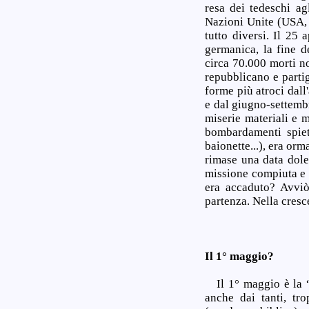
resa dei tedeschi ag
Nazioni Unite (USA, 
tutto diversi. Il 25 
germanica, la fine d
circa 70.000 morti no
repubblicano e partig
forme più atroci dall
e dal giugno-settembr
miserie materiali e 
bombardamenti spieta
baionette...), era orm
rimase una data dole
missione compiuta e c
era accaduto? Avviò
partenza. Nella cresce
Il 1° maggio?
Il 1° maggio è la “f
anche dai tanti, tr