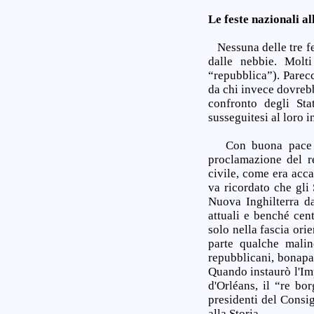
Le feste nazionali al
Nessuna delle tre fest
dalle nebbie. Molt
“repubblica”). Parec
da chi invece dovrebb
confronto degli Sta
susseguitesi al loro 
Con buona pace di 
proclamazione del reg
civile, come era acca
va ricordato che gli 
Nuova Inghilterra da
attuali e benché cen
solo nella fascia ori
parte qualche malin
repubblicani, bonapart
Quando instaurò l'Im
d'Orléans, il “re bo
presidenti del Consi
alla Storia.