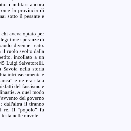
o: i militari ancora
e come la provincia di
mai sotto il pesante e
 chi aveva optato per
 legittime speranze di
abaudo divenne reato.
 il ruolo svolto dalla
tito, incollato a un
45 Luigi Salvatorelli,
 Savoia nella storia
chia intrinsecamente e
ianca” e ne era stata
isfatti del fascismo e
dinastie. A quel modo
ll'avvento del governo
dall'altra il tiranno
il re. Il “popolo” fu
 testa nelle nuvole.