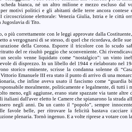
scheda bianca, né un altro milione e mezzo escluso dal vot
i per motivi politici e gli abitanti delle terre ancora contes
I circoscrizione elettorale: Venezia Giulia, Istria e le città or
 Jugoslavia di Tito.
o più correttamente con le leggi approvate dalla Costituente,
etto a vergognarsi di se stesso, di quel che ricordava, delle sue
aurazione della Corona. Esporre il tricolore con lo scudo s
 ritratto del re risultò peggio che sconveniente. Chi rivendicava
un secolo venne liquidato come “nostalgico”: un vinto inebe
vole di disprezzo. In un libello del 1944 e rielaborato nel 19
rono storico eminente, scrisse la condanna solenne di “Casa
i Vittorio Emanuele III era stato il punto di arrivo di una monar
ionaria, che infine aveva usato il fascismo come “guardia b
sponsabile moralmente, politicamente e legalmente, di tutti i m
olto meno, egli aggiunse, erano state spazzate via tante altre 
gli italiani dall'aver eletto le Camere che spianarono la strada a
ssero negli anni. Da un canto il “popolo”, sempre innocente; 
e favole belle, per ritrovare la felicità bastava cacciare 
uzione plenaria. Tornò ingenuo. E a volte riprese a votare con la