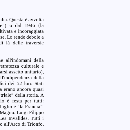
talia. Questa è avvolta
ne”) o dal 1946 (la
tivata e incoraggiata
ese. Lo rende debole a
i là delle traversie
 all'indomani della
retratezza culturale e
rsi assetto unitario),
ell'indipendenza della
ici dei 52 loro Stati
ca erano ancora quasi
riale” della storia. A
o è festa per tutti:
 luglio è “la Francia”.
 Magno. Luigi Filippo
es Invalides. Tutti i
 all'Arco di Trionfo,