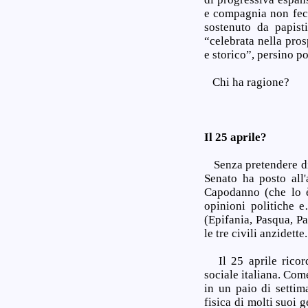
e compagnia non fece
sostenuto da papist
“celebrata nella pr
e storico”, persino p
Chi ha ragione?
Il 25 aprile?
Senza pretendere di 
Senato ha posto all'
Capodanno (che lo è 
opinioni politiche e
(Epifania, Pasqua, P
le tre civili anzidett
Il 25 aprile ricord
sociale italiana. Com
in un paio di settim
fisica di molti suoi g