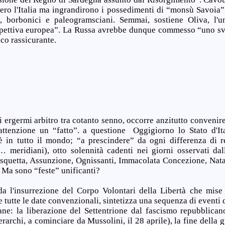
ro l'Italia ma ingrandirono i possedimenti di “monsù Savoia
i, borbonici e paleogramsciani. Semmai, sostiene Oliva, l'u
ospettiva europea”. La Russa avrebbe dunque commesso “uno sv
oco rassicurante.
ergermi arbitro tra cotanto senno, occorre anzitutto convenire 
attenzione un “fatto”. a questione Oggigiorno lo Stato d'Ita
in tutto il mondo; “a prescindere” da ogni differenza di re
… meridiani), otto solennità cadenti nei giorni osservati dall
asquetta, Assunzione, Ognissanti, Immacolata Concezione, Nata
e. Ma sono “feste” unificanti?
a l'insurrezione del Corpo Volontari della Libertà che mise 
e tutte le date convenzionali, sintetizza una sequenza di eventi 
ane: la liberazione del Settentrione dal fascismo repubblican
erarchi, a cominciare da Mussolini, il 28 aprile), la fine della g