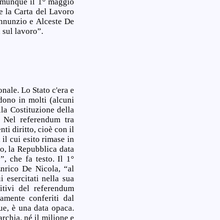
omunque il 1° maggio
re la Carta del Lavoro
Annunzio e Alceste De
 sul lavoro”.
nale. Lo Stato c'era e
edono in molti (alcuni
la Costituzione della
. Nel referendum tra
i diritto, cioè con il
il cui esito rimase in
o, la Repubblica data
, che fa testo. Il 1°
Enrico De Nicola, “al
 esercitati nella sua
nitivi del referendum
amente conferiti dal
ue, è una data opaca.
rchia, né il milione e