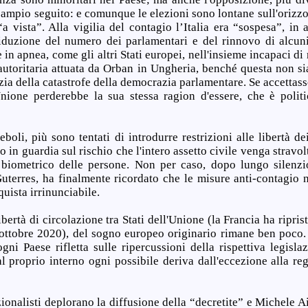
 ampio seguito: e comunque le elezioni sono lontane sull'orizz
a vista”. Alla vigilia del contagio l’Italia era “sospesa”, in 
iduzione del numero dei parlamentari e del rinnovo di alcuni
in apnea, come gli altri Stati europei, nell'insieme incapaci di
a autoritaria attuata da Orban in Ungheria, benché questa non s
zia della catastrofe della democrazia parlamentare. Se accettass
Unione perderebbe la sua stessa ragion d'essere, che è polit
boli, più sono tentati di introdurre restrizioni alle libertà dei
 in guardia sul rischio che l'intero assetto civile venga stravol
 biometrico delle persone. Non per caso, dopo lungo silenzi
uterres, ha finalmente ricordato che le misure anti-contagio 
quista irrinunciabile.
bertà di circolazione tra Stati dell'Unione (la Francia ha riprist
e ottobre 2020), del sogno europeo originario rimane ben poco. 
gni Paese rifletta sulle ripercussioni della rispettiva legisl
l proprio interno ogni possibile deriva dall'eccezione alla reg
ionalisti deplorano la diffusione della “decretite” e Michele Ai