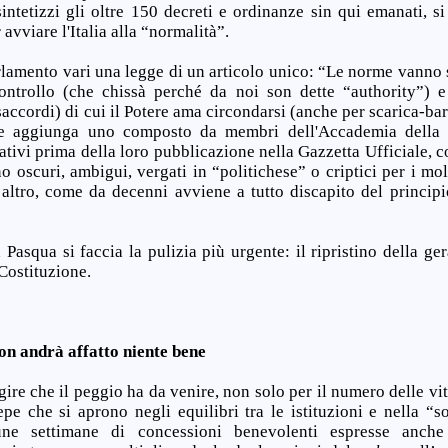
intetizzi gli oltre 150 decreti e ordinanze sin qui emanati, si
avviare l'Italia alla “normalità”.
rlamento vari una legge di un articolo unico: “Le norme vanno sc
ontrollo (che chissà perché da noi son dette “authority”) e
isaccordi) di cui il Potere ama circondarsi (anche per scarica-bar
ne aggiunga uno composto da membri dell'Accademia della C
mativi prima della loro pubblicazione nella Gazzetta Ufficiale, co
ino oscuri, ambigui, vergati in “politichese” o criptici per i mo
ltro, come da decenni avviene a tutto discapito del principio
a Pasqua si faccia la pulizia più urgente: il ripristino della ge
 Costituzione.
on
andrà affatto
niente
bene
agire che il peggio ha da venire, non solo per il numero delle v
repe che si aprono negli equilibri tra le istituzioni e nella “
une settimane di concessioni benevolenti espresse anche d