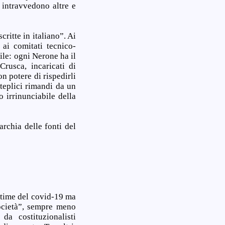
 intravvedono altre e
ritte in italiano”. Ai
 ai comitati tecnico-
ile: ogni Nerone ha il
rusca, incaricati di
n potere di rispedirli
lteplici rimandi da un
 irrinunciabile della
rarchia delle fonti del
ittime del covid-19 ma
società”, sempre meno
a costituzionalisti