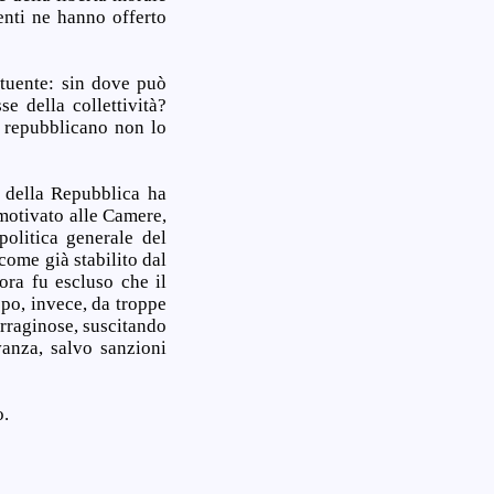
enti ne hanno offerto
ituente: sin dove può
se della collettività?
o repubblicano non lo
e della Repubblica ha
motivato alle Camere,
politica generale del
come già stabilito dal
ra fu escluso che il
ppo, invece, da troppe
rraginose, suscitando
vanza, salvo sanzioni
o.