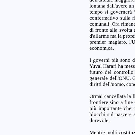
lontana dall'avere un
tempo si governerà “
confermativo sulla r
comunali. Ora rimane 
di fronte alla svolt
d'allarme ma la profe
premier magiaro, l'
economica.
I governi più sono de
Yuval Harari ha messo
futuro del controllo
generale dell'ONU, G
diritti dell'uomo, con
Ormai cancellata la li
frontiere sino a fin
più importante che o
blocchi sul nascere a
durevole.
Mentre molti costituz