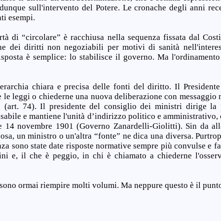
 dunque sull'intervento del Potere. Le cronache degli anni rec
ti esempi.
ertà di “circolare” è racchiusa nella sequenza fissata dal Cost
ne dei diritti non negoziabili per motivi di sanità nell'interes
sposta è semplice: lo stabilisce il governo. Ma l'ordinament
erarchia chiara e precisa delle fonti del diritto. Il President
 le leggi o chiederne una nuova deliberazione con messaggio 
 (art. 74). Il presidente del consiglio dei ministri dirige la 
abile e mantiene l'unità d’indirizzo politico e amministrativo, 
 14 novembre 1901 (Governo Zanardelli-Giolitti). Sin da allo
osa, un ministro o un'altra “fonte” ne dica una diversa. Purtro
nza sono state date risposte normative sempre più convulse e fa
dini e, il che è peggio, in chi è chiamato a chiederne l'osser
sono ormai riempire molti volumi. Ma neppure questo è il punt