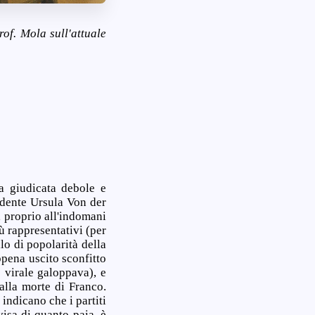
rof. Mola sull'attuale
a giudicata debole e
sidente Ursula Von der
, proprio all'indomani
ù rappresentativi (per
lo di popolarità della
ppena uscito sconfitto
 virale galoppava), e
alla morte di Franco.
 indicano che i partiti
isa di quanto paia, è