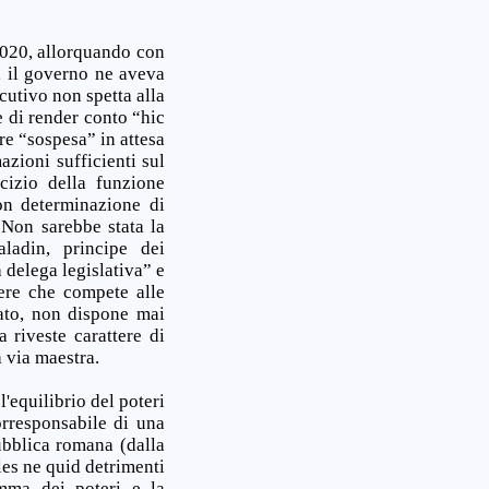
2020, allorquando con
i, il governo ne aveva
ecutivo non spetta alla
e di render conto “hic
re “sospesa” in attesa
azioni sufficienti sul
cizio della funzione
con determinazione di
. Non sarebbe stata la
aladin, principe dei
 delega legislativa” e
ere che compete alle
ato, non dispone mai
 riveste carattere di
a via maestra.
l'equilibrio del poteri
orresponsabile di una
ubblica romana (dalla
les ne quid detrimenti
omma dei poteri e la