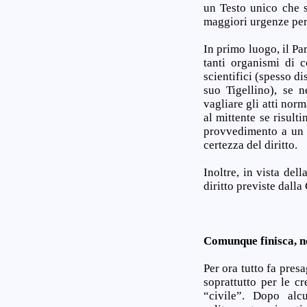
un Testo unico che s
maggiori urgenze per 
In primo luogo, il Pa
tanti organismi di c
scientifici (spesso d
suo Tigellino), se 
vagliare gli atti nor
al mittente se risult
provvedimento a un a
certezza del diritto.
Inoltre, in vista dell
diritto previste dalla
Comunque
finisca,
n
Per ora tutto fa pres
soprattutto per le c
“civile”. Dopo alc