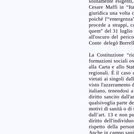
solitamente esigenti
Cesare Maffi in “Ital
giuridica una volta c
poiché l'“emergenza”
procede a strappi, c
quem” del 31 luglio 
all'oscuro del peric
Conte delegò Borrell
La Costituzione “ric
formazioni sociali ov
alla Carta e allo St
regionali. È il caso
vietati ai singoli d
visto l'azzeramento d
italiano, tenendosi 
diritto sancito dall
qualsivoglia parte de
motivi di sanità o di 
dall’art. 13 e non p
diritto dell'individ
rispetto della perso
Anche in campo sanit