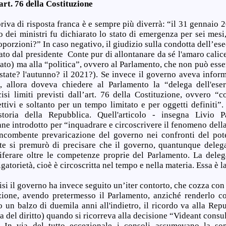
art. 76 della Costituzione
riva di risposta franca è e sempre più diverrà: “il 31 gennaio 
o dei ministri fu dichiarato lo stato di emergenza per sei mes
roporzioni?” In caso negativo, il giudizio sulla condotta dell’es
to dal presidente Conte pur di allontanare da sé l'amaro calic
ato) ma alla “politica”, ovvero al Parlamento, che non può esse
estate? l'autunno? il 2021?). Se invece il governo aveva inform
, allora doveva chiedere al Parlamento la “delega dell'eser
ecisi limiti previsti dall’art. 76 della Costituzione, ovvero “
rettivi e soltanto per un tempo limitato e per oggetti definiti”
toria della Repubblica. Quell'articolo - insegna Livio P
enne introdotto per “inquadrare e circoscrivere il fenomeno della
incombente prevaricazione del governo nei confronti del pot
nte si premurò di precisare che il governo, quantunque deleg
egiferare oltre le competenze proprie del Parlamento. La delega
igatorietà, cioè è circoscritta nel tempo e nella materia. Essa è l
isi il governo ha invece seguito un’iter contorto, che cozza con 
uzione, avendo pretermesso il Parlamento, anziché renderlo c
o un balzo di duemila anni all'indietro, il ricordo va alla Rep
ra del diritto) quando si ricorreva alla decisione “Videant consu
.”. In via del tutto eccezionale i consoli assumevano la s