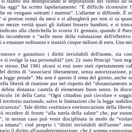
, si stanno ora moltiplicando le deplorazioni del
vulnus
all’or
ia oggi” ha scritto lapidariamente: “È difficile ricostruire l'
he ne vengano sottratti i mattoni”. L'allarme si diffonde. È o
 si protrae ormai da mesi e si allungherà per non si sa quan
on mezze verità quasi gli italiani fossero bambini, e si trince
indicato alla chetichella lo scorso 31 gennaio, quando il Paese
olo incombente e “nelle more della valutazione dell'effettivo
i a emanare ordinanze e stanziò cinque milioni di euro. Una mis
onosce e garantisce i diritti inviolabili dell'uomo, sia co
e si svolge la sua personalità” (art. 2): sono Principi “non nego
ato stesso. Dal 1981 alcuni si essi sono stati ripetutamente ca
 del diritto di “associarsi liberamente, senza autorizzazione, 
alla legge penale”. Ma non è questo il tema del giorno, anche s
ella libertà di riunione pur nel rispetto del “distanziamento s
a debita distanza: cautela di elementare buon senso. In discu
'articolo 16 della Carta: “Ogni cittadino può circolare e soggi
l territorio nazionale, salvo le limitazioni che la legge stabilis
sicurezza”. Tale diritto costituisce estrinsecazione della libert
uò recedere di fronte “alla tutela della salute” che, pur ess
uo”, in nessun caso può venir disciplinata in modo da “violare
na umana”: cioè proprio i “diritti inviolabili dell'uomo” enunc
ario il diritto all'autodeterminazione, che è somma espressione