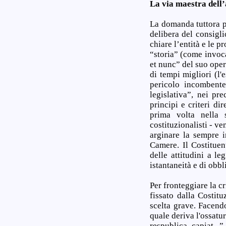
La via maestra dell’
La domanda tuttora p
delibera del consigli
chiare l’entità e le p
“storia” (come invoca
et nunc” del suo oper
di tempi migliori (l'
pericolo incombente
legislativa”, nei pr
principi e criteri di
prima volta nella s
costituzionalisti - v
arginare la sempre 
Camere. Il Costitue
delle attitudini a l
istantaneità e di obbl
Per fronteggiare la cr
fissato dalla Costit
scelta grave. Facend
quale deriva l'ossatu
respublica capiat..