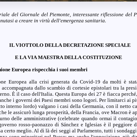
iale del Giornale del Piemonte, interessante riflessione del P
enutasi a creare in virtù dell'emergenza sanitaria.
IL VIOTTOLO DELLA DECRETAZIONE SPECIALE
E LA VIA MAESTRA DELLA COSTITUZIONE
nione Europea rispecchia i suoi membri
ione Europea alla crisi generata da Covid-19 da molti è stat
è accompagnata dallo scambio di cortesie epistolari tra la pre
erno. È il caso dell'Italia. Questa Europa dei 27 è fiacca perché
 anche i governi dei Paesi membri sono logori. Per limitarci ai pi
o interno lordo) valgano i casi della Germania, con il netto ca
he le assicurò lunga prosperità, della Francia, ove Macron è a
turno delle amministrative (celebrate quando ormai il contagio
 governo rosso-paonazzo di Sánchez e Iglesias è il peggiore d
sa certo meglio. Al di là dei seggi al Parlamento, tutti i sondaggi
anza sono minoritari nel Paese; ma anche l'opposizione, più div