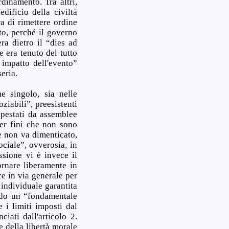
dinamento. Tra altri,
edificio della civiltà
ra di rimettere ordine
to, perché il governo
ra dietro il “dies ad
 era tenuto del tutto
 impatto dell'evento”
eria.
me singolo, sia nelle
ziabili”, preesistenti
lpestati da assemblee
per fini che non sono
e non va dimenticato,
ociale”, ovverosia, in
ssione vi è invece il
ornare liberamente in
ce in via generale per
à individuale garantita
endo un “fondamentale
 i limiti imposti dal
iati dall'articolo 2.
 della libertà morale