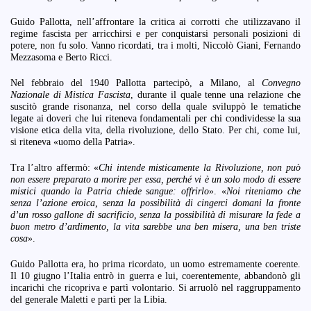
Guido Pallotta, nell’affrontare la critica ai corrotti che utilizzavano il
regime fascista per arricchirsi e per conquistarsi personali posizioni di
potere, non fu solo. Vanno ricordati, tra i molti, Niccolò Giani, Fernando
Mezzasoma e Berto Ricci.
Nel febbraio del 1940 Pallotta partecipò, a Milano, al
Convegno
Nazionale di Mistica Fascista
, durante il quale tenne una relazione che
suscitò grande risonanza, nel corso della quale sviluppò le tematiche
legate ai doveri che lui riteneva fondamentali per chi condividesse la sua
visione etica della vita, della rivoluzione, dello Stato. Per chi, come lui,
si riteneva «uomo della Patria».
Tra l’altro affermò: «
Chi intende misticamente la Rivoluzione, non può
non essere preparato a morire per essa, perché vi è un solo modo di essere
mistici quando la Patria chiede sangue: offrirlo
». «
Noi riteniamo che
senza l’azione eroica, senza la possibilità di cingerci domani la fronte
d’un rosso gallone di sacrificio, senza la possibilità di misurare la fede a
buon metro d’ardimento, la vita sarebbe una ben misera, una ben triste
cosa
».
Guido Pallotta era, ho prima ricordato, un uomo estremamente coerente.
Il 10 giugno l’Italia entrò in guerra e lui, coerentemente, abbandonò gli
incarichi che ricopriva e partì volontario. Si arruolò nel raggruppamento
del generale Maletti e partì per la Libia.