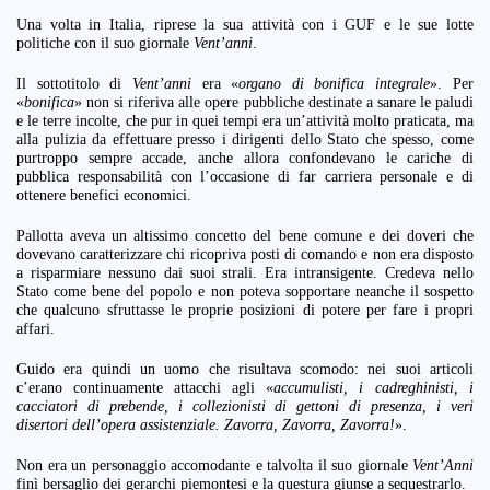
Una volta in Italia, riprese la sua attività con i GUF e le sue lotte
politiche con il suo giornale
Vent’anni
.
Il sottotitolo di
Vent’anni
era «
organo di bonifica integrale
». Per
«
bonifica
» non si riferiva alle opere pubbliche destinate a sanare le paludi
e le terre incolte, che pur in quei tempi era un’attività molto praticata, ma
alla pulizia da effettuare presso i dirigenti dello Stato che spesso, come
purtroppo sempre accade, anche allora confondevano le cariche di
pubblica responsabilità con l’occasione di far carriera personale e di
ottenere benefici economici.
Pallotta aveva un altissimo concetto del bene comune e dei doveri che
dovevano caratterizzare chi ricopriva posti di comando e non era disposto
a risparmiare nessuno dai suoi strali. Era intransigente. Credeva nello
Stato come bene del popolo e non poteva sopportare neanche il sospetto
che qualcuno sfruttasse le proprie posizioni di potere per fare i propri
affari.
Guido era quindi un uomo che risultava scomodo: nei suoi articoli
c’erano continuamente attacchi agli «
accumulisti, i cadreghinisti, i
cacciatori di prebende, i collezionisti di gettoni di presenza, i veri
disertori dell’opera assistenziale. Zavorra, Zavorra, Zavorra!
».
Non era un personaggio accomodante e talvolta il suo giornale
Vent’Anni
finì bersaglio dei gerarchi piemontesi e la questura giunse a sequestrarlo.