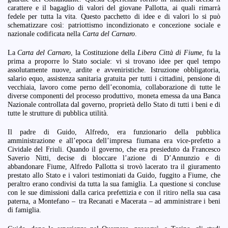
carattere e il bagaglio di valori del giovane Pallotta, ai quali rimarrà
fedele per tutta la vita. Questo pacchetto di idee e di valori lo si può
schematizzare così: patriottismo incondizionato e concezione sociale e
nazionale codificata nella
Carta del Carnaro
.
La
Carta del Carnaro
, la Costituzione della
Libera Città di Fiume
, fu la
prima a proporre lo Stato sociale: vi si trovano idee per quel tempo
assolutamente nuove, ardite e avveniristiche. Istruzione obbligatoria,
salario equo, assistenza sanitaria gratuita per tutti i cittadini, pensione di
vecchiaia, lavoro come perno dell’economia, collaborazione di tutte le
diverse componenti del processo produttivo, moneta emessa da una Banca
Nazionale controllata dal governo, proprietà dello Stato di tutti i beni e di
tutte le strutture di pubblica utilità.
Il padre di Guido, Alfredo, era funzionario della pubblica
amministrazione e all’epoca dell’impresa fiumana era vice-prefetto a
Cividale del Friuli. Quando il governo, che era presieduto da Francesco
Saverio Nitti, decise di bloccare l’azione di D’Annunzio e di
abbandonare Fiume, Alfredo Pallotta si trovò lacerato tra il giuramento
prestato allo Stato e i valori testimoniati da Guido, fuggito a Fiume, che
peraltro erano condivisi da tutta la sua famiglia. La questione si concluse
con le sue dimissioni dalla carica prefettizia e con il ritiro nella sua casa
paterna, a Montefano – tra Recanati e Macerata – ad amministrare i beni
di famiglia.