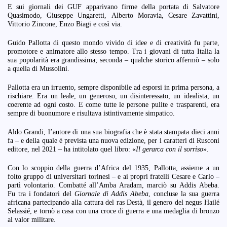
E sui giornali dei GUF apparivano firme della portata di Salvatore
Quasimodo, Giuseppe Ungaretti, Alberto Moravia, Cesare Zavattini,
Vittorio Zincone, Enzo Biagi e così via.
Guido Pallotta di questo mondo vivido di idee e di creatività fu parte,
promotore e animatore allo stesso tempo. Tra i giovani di tutta Italia la
sua popolarità era grandissima; seconda – qualche storico affermò – solo
a quella di Mussolini.
Pallotta era un irruento, sempre disponibile ad esporsi in prima persona, a
rischiare. Era un leale, un generoso, un disinteressato, un idealista, un
coerente ad ogni costo. E come tutte le persone pulite e trasparenti, era
sempre di buonumore e risultava istintivamente simpatico.
Aldo Grandi, l’autore di una sua biografia che è stata stampata dieci anni
fa – e della quale è prevista una nuova edizione, per i caratteri di Rusconi
editore, nel 2021 – ha intitolato quel libro: «
Il gerarca con il sorriso
».
Con lo scoppio della guerra d’Africa del 1935, Pallotta, assieme a un
folto gruppo di universitari torinesi – e ai propri fratelli Cesare e Carlo –
partì volontario. Combatté all’Amba Aradam, marciò su Addis Abeba.
Fu tra i fondatori del
Giornale di Addis Abeba
, concluse la sua guerra
africana partecipando alla cattura del ras Destà, il genero del negus Hailé
Selassié, e tornò a casa con una croce di guerra e una medaglia di bronzo
al valor militare.