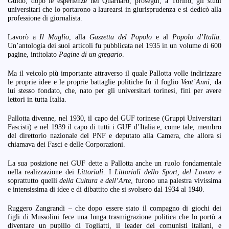
Guido, dopo le esperienze nel Quarnaro, proseguì, a Torino, gli studi
universitari che lo portarono a laurearsi in giurisprudenza e si dedicò alla
professione di giornalista.
Lavorò a
Il Maglio
, alla
Gazzetta del Popolo
e al
Popolo d’Italia
.
Un’antologia dei suoi articoli fu pubblicata nel 1935 in un volume di 600
pagine, intitolato
Pagine di un gregario
.
Ma il veicolo più importante attraverso il quale Pallotta volle indirizzare
le proprie idee e le proprie battaglie politiche fu il foglio
Vent’Anni
, da
lui stesso fondato, che, nato per gli universitari torinesi, finì per avere
lettori in tutta Italia.
Pallotta divenne, nel 1930, il capo del GUF torinese (Gruppi Universitari
Fascisti) e nel 1939 il capo di tutti i GUF d’Italia e, come tale, membro
del direttorio nazionale del PNF e deputato alla Camera, che allora si
chiamava dei Fasci e delle Corporazioni.
La sua posizione nei GUF dette a Pallotta anche un ruolo fondamentale
nella realizzazione dei
Littoriali
. I
Littoriali dello Sport, del Lavoro
e
soprattutto quelli
della Cultura e dell’Arte
, furono una palestra vivissima
e intensissima di idee e di dibattito che si svolsero dal 1934 al 1940.
Ruggero Zangrandi – che dopo essere stato il compagno di giochi dei
figli di Mussolini fece una lunga trasmigrazione politica che lo portò a
diventare un pupillo di Togliatti, il leader dei comunisti italiani, e