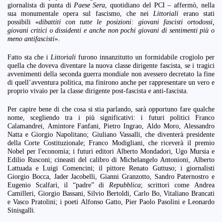
giornalista di punta di
Paese Sera
, quotidiano del PCI – affermò, nella
sua monumentale opera sul fascismo, che nei
Littoriali
erano stati
possibili «
dibattiti con tutte le posizioni: giovani fascisti ortodossi,
giovani critici o dissidenti e anche non pochi giovani di sentimenti più o
meno antifascisti
».
Fatto sta che i
Littoriali
furono innanzitutto un formidabile crogiolo per
quella che doveva diventare la nuova classe dirigente fascista, se i tragici
avvenimenti della seconda guerra mondiale non avessero decretato la fine
di quell’avventura politica, ma finirono anche per rappresentare un vero e
proprio vivaio per la classe dirigente post-fascista e anti-fascista.
Per capire bene di che cosa si stia parlando, sarà opportuno fare qualche
nome, scegliendo tra i più significativi: i futuri politici Franco
Calamandrei, Amintore Fanfani, Pietro Ingrao, Aldo Moro, Alessandro
Natta e Giorgio Napolitano; Giuliano Vassalli, che diventerà presidente
della Corte Costituzionale; Franco Modigliani, che riceverà il premio
Nobel per l'economia; i futuri editori Alberto Mondadori, Ugo Mursia e
Edilio Rusconi; cineasti del calibro di Michelangelo Antonioni, Alberto
Lattuada e Luigi Comencini; il pittore Renato Guttuso; i giornalisti
Giorgio Bocca, Jader Jacobelli, Gianni Granzotto, Sandro Paternostro e
Eugenio Scalfari, il “padre” di
Repubblica
; scrittori come Andrea
Camilleri, Giorgio Bassani, Silvio Bertoldi, Carlo Bo, Vitaliano Brancati
e Vasco Pratolini; i poeti Alfonso Gatto, Pier Paolo Pasolini e Leonardo
Sinisgalli.