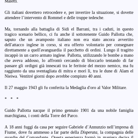
Maletti.
Gli italiani dovettero retrocedere e, per invertire la situazione, si dovette
attendere l’intervento di Rommel e delle truppe tedesche.
Ma, tornando alla battaglia di Sidi el Barrani, tra i caduti, in questo
tragico scenario bellico, ci fu anche il sottotenente Guido Pallotta che,
saputo che un avamposto italiano non era stato ancora avvertito
dell'attacco inglese in corso, si era offerto volontario per consegnare
direttamente a quell'avanguardia il pacchetto di ordini. Lungo il tragitto
incappò in un carro armato inglese. Pallotta, utilizzando le bombe a mano
che aveva addosso, lo affrontò cercando di bloccarlo tentando di far
passare gli ordigni già innescati tra le feritoie del mezzo nemico, ma fu
raggiunto da una sventagliata di mitra e morì lì, tra le dune di Alam el
Nieiwa. Ventitré giorni dopo avrebbe compiuto 40 anni.
Il 27 maggio 1943 gli fu conferita la Medaglia d'oro al Valor Militare.
* * *
Guido Pallotta nacque il primo gennaio 1901 da una nobile famiglia
marchigiana, i conti della Torre del Parco.
A 18 anni fuggì da casa per seguire Gabriele d’Annunzio nell’impresa di
Fiume, dove fu ammesso a far parte della
Disperata
, la compagnia delle
guardie del Comandante. Questa esperienza formò in maniera decisa il