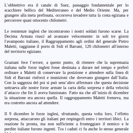
L'obbiettivo era il canale di Suez, passaggio fondamentale per lo
scacchiere bellico del Mediterraneo e del Medio Oriente. Ma, per
giungere alla meta prefissata, occorreva invadere tutta la costa egiziana e
percorrere quasi ottocento chilometri.
Le resistenze inglesi che incontrarono i nostri soldati furono scarse. La
Decima Armata riuscì ad avanzare velocemente: in soli tre giorni
l'avamposto italiano, il Raggruppamento agli ordini del generale Pietro
Maletti, raggiunse il porto di Sidi el Barrani, 120 chilometri all'interno
del territorio egiziano.
Graziani fece l’errore, a questo punto, di ritenere che la supremazia
italiana sulle forze inglesi fosse destinata a durare nel tempo e preferì
ordinare a Maletti di conservare la posizione e attendere sulla linea di
Sidi el Barrani rinforzi e munizioni che dovevano giungere dall’Italia.
Con la saggezza del poi si può senz’altro affermare che questa decisione
sottraeva alle nostre forze armate la carta della sorpresa e della velocità
d’attacco che fin lì aveva funzionato. Fatto sta che all’inizio di dicembre
la situazione era ancora quella. Il raggruppamento Maletti fremeva, ma
era costretto ancora ad attendere.
Il 9 dicembre le forze inglesi, sfruttando, questa volta loro, l’effetto
sorpresa, attaccarono gli italiani per respingerli entro i territori libici. La
reazione fu pronta, ma non sufficiente a fronteggiare il nemico e le
perdite italiane furono ingenti. Tra i caduti ci fu anche lo stesso generale