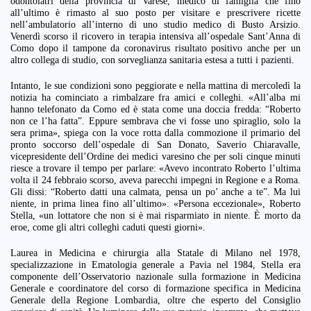
odontoiatri della provincia di Varese, medico di famiglia che fino
all’ultimo è rimasto al suo posto per visitare e prescrivere ricette
nell’ambulatorio all’interno di uno studio medico di Busto Arsizio.
Venerdì scorso il ricovero in terapia intensiva all’ospedale Sant’Anna di
Como dopo il tampone da coronavirus risultato positivo anche per un
altro collega di studio, con sorveglianza sanitaria estesa a tutti i pazienti.
Intanto, le sue condizioni sono peggiorate e nella mattina di mercoledì la
notizia ha cominciato a rimbalzare fra amici e colleghi. «All’alba mi
hanno telefonato da Como ed è stata come una doccia fredda: “Roberto
non ce l’ha fatta”. Eppure sembrava che vi fosse uno spiraglio, solo la
sera prima», spiega con la voce rotta dalla commozione il primario del
pronto soccorso dell’ospedale di San Donato, Saverio Chiaravalle,
vicepresidente dell’Ordine dei medici varesino che per soli cinque minuti
riesce a trovare il tempo per parlare: «Avevo incontrato Roberto l’ultima
volta il 24 febbraio scorso, aveva parecchi impegni in Regione e a Roma.
Gli dissi: “Roberto datti una calmata, pensa un po’ anche a te”. Ma lui
niente, in prima linea fino all’ultimo». «Persona eccezionale», Roberto
Stella, «un lottatore che non si è mai risparmiato in niente. È morto da
eroe, come gli altri colleghi caduti questi giorni».
Laurea in Medicina e chirurgia alla Statale di Milano nel 1978,
specializzazione in Ematologia generale a Pavia nel 1984, Stella era
componente dell’Osservatorio nazionale sulla formazione in Medicina
Generale e coordinatore del corso di formazione specifica in Medicina
Generale della Regione Lombardia, oltre che esperto del Consiglio