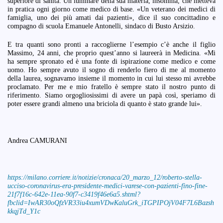
superiore di sanità. Un luminare della sua materia, insomma, che metteva
in pratica ogni giorno come medico di base. «Un veterano dei medici di
famiglia, uno dei più amati dai pazienti», dice il suo concittadino e
compagno di scuola Emanuele Antonelli, sindaco di Busto Arsizio.
E tra quanti sono pronti a raccoglierne l’esempio c’è anche il figlio
Massimo, 24 anni, che proprio quest’anno si laureerà in Medicina. «Mi
ha sempre spronato ed è una fonte di ispirazione come medico e come
uomo. Ho sempre avuto il sogno di renderlo fiero di me al momento
della laurea, sognavamo insieme il momento in cui lui stesso mi avrebbe
proclamato. Per me e mio fratello è sempre stato il nostro punto di
riferimento. Siamo orgogliosissimi di avere un papà così, speriamo di
poter essere grandi almeno una briciola di quanto è stato grande lui».
Andrea CAMURANI
https://milano.corriere.it/notizie/cronaca/20_marzo_12/roberto-stella-
ucciso-coronavirus-era-presidente-medici-varese-con-pazienti-fino-fine-
21f7f16c-642e-11ea-90f7-c3419f46e6a5.shtml?
fbclid=IwAR30oQfzVR33iu4xumVDwKaluGrk_iTGPIPOjV04F7L6Bazsh
kkqjTd_Y1c