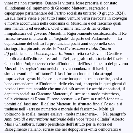
vinse ma non stravinse. Quanto la vittoria fosse precaria si constatò
all'indomani del rapimento di Giacomo Matteotti, segretario e
capogruppo parlamentare del Partito socialista unitario (9 giugno 1924).
La sua morte viene e per tutto l'anno venturo verrà rievocata in convegni
e mostre accomunati nella condanna di Mussolini e del fascismo quali
suoi mandanti ed esecutori. Quel crimine rischiò di far crollare
l'impalcatura del governo Mussolini. Rigorosamente costituzionale, il Re
rimase invano in attesa di un “segnale” da parte del Parlamento. La
deplorazione del delitto fu pronunciata pochi anni dopo nella sede
storiografica più autorevole: le “voci”
Fascismo
e
Italia (Storia
d')
pubblicate nell'
Enciclopedia
Italiana
diretta da Giovanni Gentile e
pubblicata dall'editore Treccani. Nel paragrafo sulla storia del fascismo
Gioacchino Volpe osservò che all'indomani dell'insediamento del governo
Mussolini si registrò una «crisi di sovrabbondanza» di iscritti,
simpatizzanti e “profittatori”. I fasci furono inquinati da «troppi
improvvisati gerarchi che erano come incapaci a bene obbedire, così a
bene comandare». All'indomani delle elezioni, «proprio in quei giorni di
passioni eccitate, accadde che uno dei più accaniti e acerbi oppositori, il
deputato socialista Giacomo Matteotti, fu ucciso in modo misterioso,
nelle vicinanze di Roma. Furono accusati – e l'accusa risultò fondata –
uomini del fascismo. Il delitto Matteotti fu sfruttato fino all’osso» e si
tradusse nell’«arresto numerico e morale del fascismo». Molti gli
voltarono le spalle, mentre esalava «molta massoneria». Nel paragrafo
Anni torbidi e resurrezione nazionale
della voce “storia d'Italia” Alberto
Maria Ghisalberti, futuro presidente dell'Istituto per la storia del
Risorgimento italiano, scrisse che nel dopoguerra «miti democratici e