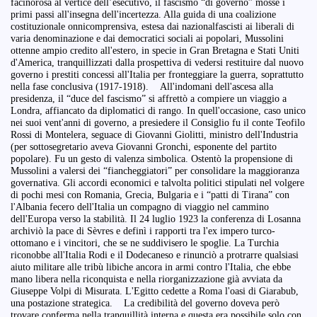
facinorosa al vertice dell’esecutivo, il fascismo “di governo” mosse i
primi passi all'insegna dell'incertezza. Alla guida di una coalizione
costituzionale onnicomprensiva, estesa dai nazionalfascisti ai liberali di
varia denominazione e dai democratici sociali ai popolari, Mussolini
ottenne ampio credito all'estero, in specie in Gran Bretagna e Stati Uniti
d'America, tranquillizzati dalla prospettiva di vedersi restituire dal nuovo
governo i prestiti concessi all'Italia per fronteggiare la guerra, soprattutto
nella fase conclusiva (1917-1918). All'indomani dell'ascesa alla
presidenza, il “duce del fascismo” si affrettò a compiere un viaggio a
Londra, affiancato da diplomatici di rango. In quell'occasione, caso unico
nei suoi vent'anni di governo, a presiedere il Consiglio fu il conte Teofilo
Rossi di Montelera, seguace di Giovanni Giolitti, ministro dell'Industria
(per sottosegretario aveva Giovanni Gronchi, esponente del partito
popolare). Fu un gesto di valenza simbolica. Ostentò la propensione di
Mussolini a valersi dei “fiancheggiatori” per consolidare la maggioranza
governativa. Gli accordi economici e talvolta politici stipulati nel volgere
di pochi mesi con Romania, Grecia, Bulgaria e i “patti di Tirana” con
l'Albania fecero dell'Italia un compagno di viaggio nel cammino
dell'Europa verso la stabilità. Il 24 luglio 1923 la conferenza di Losanna
archiviò la pace di Sèvres e definì i rapporti tra l'ex impero turco-
ottomano e i vincitori, che se ne suddivisero le spoglie. La Turchia
riconobbe all'Italia Rodi e il Dodecaneso e rinunciò a protrarre qualsiasi
aiuto militare alle tribù libiche ancora in armi contro l'Italia, che ebbe
mano libera nella riconquista e nella riorganizzazione già avviata da
Giuseppe Volpi di Misurata. L'Egitto cedette a Roma l'oasi di Giarabub,
una postazione strategica. La credibilità del governo doveva però
trovare conferma nella tranquillità interna e questa era possibile solo con