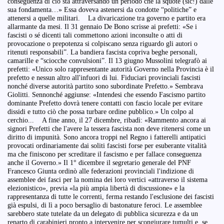
conseguenza di ciò sta attraversando un periodo che la squote (sic!) dalle
sua fondamenta…» Essa doveva astenersi da condotte “politiche” e
attenersi a quelle militari. La divaricazione tra governo e partito era
allarmante da mesi. Il 31 gennaio De Bono scrisse ai prefetti: «Se i
fascisti o sé dicenti tali commettono azioni inconsulte o atti di
provocazione o prepotenza si colpiscano senza riguardo gli autori o
ritenuti responsabili”. La bandiera fascista copriva beghe personali,
camarille e “sciocche convulsioni”. Il 13 giugno Mussolini telegrafò ai
prefetti: «Unico solo rappresentante autorità Governo nella Provincia è il
prefetto e nessun altro all'infuori di lui. Fiduciari provinciali fascisti
nonché diverse autorità partito sono subordinate Prefetto.» Sembrava
Giolitti. Sennonché aggiunse: «Intendesi che essendo Fascismo partito
dominante Prefetto dovrà tenere contatti con fascio locale per evitare
dissidi e tutto ciò che possa turbare ordine pubblico.» Un colpo al
cerchio... A fine anno, il 27 dicembre, ribadì: «Rammento ancora ai
signori Prefetti che l'avere la tessera fascista non deve ritenersi come un
diritto di impunità. Sono ancora troppi nel Regno i fatterelli antipatici
provocati ordinariamente dai soliti fascisti forse per esuberante vitalità
ma che finiscono per screditare il fascismo e per fallace conseguenza
anche il Governo.» Il 1° dicembre il segretario generale del PNF
Francesco Giunta ordinò alle federazioni provinciali l'indizione di
assemblee dei fasci per la nomina dei loro vertici «attraverso il sistema
elezionistico», previa «la più ampia libertà di discussione» e la
rappresentanza di tutte le correnti, ferma restando l'esclusione dei fascisti
già espulsi, di lì a poco bersaglio di bastonature feroci. Le assemblee
sarebbero state tutelate da un delegato di pubblica sicurezza e da un
reparto di carabinieri pronto a intervenire per scongiurare tumulti e, se