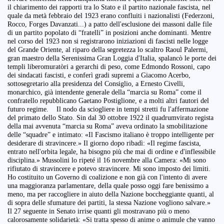
il chiarimento dei rapporti tra lo Stato e il partito nazionale fascista, nel
quale da metà febbraio del 1923 erano confluiti i nazionalisti (Federzoni,
Rocco, Forges Davanzati...) a patto dell'esclusione dei massoni dalle file
di un partito popolato di “fratelli” in posizioni anche dominanti. Mentre
nel corso del 1923 non si registrarono iniziazioni di fascisti nelle logge
del Grande Oriente, al riparo della segretezza lo scaltro Raoul Palermi,
gran maestro della Serenissima Gran Loggia d'Italia, spalancò le porte dei
templi liberomuratòri a gerarchi di peso, come Edmondo Rossoni, capo
dei sindacati fascisti, e conferì gradi supremi a Giacomo Acerbo,
sottosegretario alla presidenza del Consiglio, a Ernesto Civelli,
monarchico, già intendente generale della “marcia su Roma” come il
confratello repubblicano Gaetano Postiglione, e a molti altri fautori del
futuro regime. Il nodo da sciogliere in tempi stretti fu l'affermazione
del primato dello Stato. Sin dal 30 ottobre 1922 il quadrumvirato regista
della mai avvenuta “marcia su Roma” aveva ordinato la smobilitazione
delle “squadre” e intimato: «Il Fascismo italiano è troppo intelligente per
desiderare di stravincere.» Il giorno dopo ribadì: «Il regime fascista,
entrato nell'orbita legale, ha bisogno più che mai di ordine e d'inflessibile
disciplina.» Mussolini lo ripeté il 16 novembre alla Camera: «Mi sono
rifiutato di stravincere e potevo stravincere. Mi sono imposto dei limiti.
Ho costituito un Governo di coalizione e non già con l'intento di avere
una maggioranza parlamentare, della quale posso oggi fare benissimo a
meno, ma per raccogliere in aiuto della Nazione boccheggiante quanti, al
di sopra delle sfumature dei partiti, la stessa Nazione vogliono salvare.»
Il 27 seguente in Senato irrise quanti gli mostravano più o meno
calorosamente solidarietà: «Si tratta spesso di anime o animule che vanno