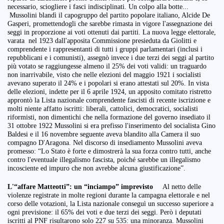
necessario, sciogliere i fasci indisciplinati. Un colpo alla botte...
Mussolini blandì il capogruppo del partito popolare italiano, Alcide De
Gasperi, promettendogli che sarebbe rimasta in vigore l'assegnazione dei
seggi in proporzione ai voti ottenuti dai partiti. La nuova legge elettorale,
varata nel 1923 dall'apposita Commissione presieduta da Giolitti e
comprendente i rappresentanti di tutti i gruppi parlamentari (inclusi i
repubblicani e i comunisti), assegnò invece i due terzi dei seggi al partito
più votato se raggiungesse almeno il 25% dei voti validi: un traguardo
non inarrivabile, visto che nelle elezioni del maggio 1921 i socialisti
avevano superato il 24% e i popolari si erano attestati sul 20%. In vista
delle elezioni, indette per il 6 aprile 1924, un apposito comitato ristretto
approntò la Lista nazionale comprendente fascisti di recente iscrizione e
molti niente affatto iscritti: liberali, cattolici, democratici, socialisti
riformisti, non dimentichi che nella formazione del governo insediato il
31 ottobre 1922 Mussolini si era prefisso l'inserimento del socialista Gino
Baldesi e il 16 novembre seguente aveva blandito alla Camera il suo
compagno D'Aragona. Nel discorso di insediamento Mussolini aveva
promesso: “Lo Stato è forte e dimostrerà la sua forza contro tutti, anche
contro l'eventuale illegalismo fascista, poiché sarebbe un illegalismo
incosciente ed impuro che non avrebbe alcuna giustificazione”.
L'“affare Matteotti”: un “inciampo” imprevisto
Al netto delle
violenze registrate in molte regioni durante la campagna elettorale e nel
corso delle votazioni, la Lista nazionale conseguì un successo superiore a
ogni previsione: il 65% dei voti e due terzi dei seggi. Però i deputati
iscritti al PNF risultarono solo 227 su 535: una minoranza. Mussolini