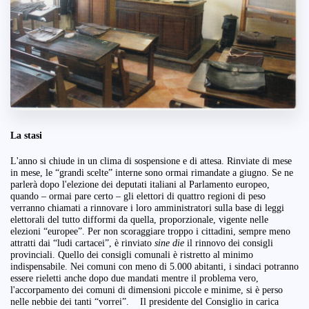
La stasi
L'anno si chiude in un clima di sospensione e di attesa. Rinviate di mese
in mese, le “grandi scelte” interne sono ormai rimandate a giugno. Se ne
parlerà dopo l'elezione dei deputati italiani al Parlamento europeo,
quando – ormai pare certo – gli elettori di quattro regioni di peso
verranno chiamati a rinnovare i loro amministratori sulla base di leggi
elettorali del tutto difformi da quella, proporzionale, vigente nelle
elezioni “europee”. Per non scoraggiare troppo i cittadini, sempre meno
attratti dai “ludi cartacei”, è rinviato
sine
die
il rinnovo dei consigli
provinciali. Quello dei consigli comunali è ristretto al minimo
indispensabile. Nei comuni con meno di 5.000 abitanti, i sindaci potranno
essere rieletti anche dopo due mandati mentre il problema vero,
l'accorpamento dei comuni di dimensioni piccole e minime, si è perso
nelle nebbie dei tanti “vorrei”. Il presidente del Consiglio in carica