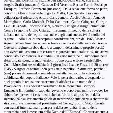
Salvatorelli. Direttori di sezione dell'Enciclopedia erano, con altri,
Angelo Sraffa (massone), Gustavo Del Vecchio, Enrico Fermi, Federigo
Enriques, Raffaele Pettazzoni (massone). Della redazione facevano parte,
con altri, Alberto Pincherle, Ugo La Malfa, Ugo Spirito. Tra i suoi
collaboratori spiccarono Arturo Carlo Jemolo, Adolfo Venturi, Arnaldo
Momigliano, Carlo Morandi, Delio Cantimori, Guido Calogero, Giorgio
Levi Della Vida, Riccardo Bachi, Roberto Almagià e insigni clinici quali
Cesare Frugoni e Giulio Chiarugi: insomma, il meglio della cultura
italiana non solo dell'epoca ma anche degli anni successivi al crollo del
regime. Alla luce di ineccepibili considerazioni, sin dal 1965 Alberto
Aquarone concluse che se non si fosse avventurato nella seconda Grande
Guerra il regime sarebbe durato a tempo indeterminato proprio perché
non aveva mai assunto «un carattere rigorosamente totalitario», ma aveva
continuato a consentire ai cittadini «un certo margine di autonomia nella
sfera privata scongiurando tensioni troppo acute e forse irresistibili».
Come Mussolini stesso dichiarò al giornalista Ivanoe Fossani il 20 marzo
1945 «A rigore di termini non (era) stato neppure un dittatore, perché il
(suo) potere di comando coincideva perfettamente con la volontà di
ubbidienza del popolo italiano.» Vale la pena ricordarlo, albergando in
quel popolo la tentazione ricorrente di affidarsi a un uomo della
Provvidenza. All’epoca il “correttivo” fu la monarchia. Vittorio
Emanuele III nominò il capo del governo e dopo vent'anni lo revocò. Lo
ebbero ben presente i costituenti che conferirono al presidente della
Repubblica e al Parlamento poteri di interdizione sufficienti a sbarrare la
strada a prevaricazioni del presidente del Consiglio sullo Stato. Ceduta
con trattati internazionali gran parte della sovranità, il ruolo della
monarchia oggi è esercitato dalla Nato e dall'“Europa”. Contrariamente a