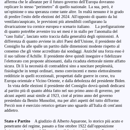
afferma che le alleanze per il futuro governo dell'Europa dovranno
replicare lo stesso “perimetro” di quello nazionale. La sua, però, è
un'opinione o una speranza come tante altre. In realtà nessuno è in grado
di predire l'esito delle elezioni del 2024. All'opposto di quanto da lui
ventilato/auspicato, le previsioni più attendibili configurano la
divaricazione tra cornice europea e scenario italiano. La prefigurazione
di quanto potrebbe avvenire tra sei mesi è in stallo per l'anomalia del
“caso Italia”, lasciato sotto traccia dalla generalità degli opinionisti. A
differenza di quanto avviene in altri Paesi dell'Unione, il presidente del
Consiglio ha alle spalle un partito dalle dimensioni modeste rispetto al
consenso che gli viene accreditato dai sondaggi. Anziché una forza esso è
il suo tallone d'Achille. Il presidente deve quindi inseguire e fidelizzare
l'elettorato con proposte altisonanti, dalla ricaduta elettorale niente affatto
sicura. Di lì la necessità di contraddirsi sino a suscitare perplessità,
fisiologiche in tempi ordinari, meno convincenti e meno elettoralmente
redditizie in quelli eccezionali, prospettati dalle guerre in corso, tra
Europa orientale e Vicino Oriente, e dalla debolezza del presidente Biden.
In vista delle elezioni il presidente del Consiglio dovrà quindi dedicarsi
al partito più di quanto abbia fatto nel suo primo anno di governo, per
alcuni aspetti assai simile al 1923, cioè al primo anno del governo
presieduto da Benito Mussolini, ma per altri aspetti del tutto difforme.
Perciò non è esercizio retorico gettare uno sguardo all'Italia di cent'anni
addietro.
Stato e Partito
A giudizio di Alberto Aquarone, lo storico più acuto e
penetrante del regime, passato a fine ottobre 1922 dall'opposizione