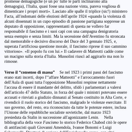
promesse demagogiche (e un po' tutte le parti inclinarono alla
demagogia), l'Italia, quasi fosse una nazione vinta, pareva vogliosa di
dimenticare i propri morti». Lasciato alle spalle il triplice (sic!) ministero
Facta, all'indomani delle elezioni dell'aprile 1924 «quando la violenza di
alcuni dissennati in un cupo episodio di passione partigiana soppresse un
deputato di opposizione, rappresentanti di questa ne vollero far
responsabile il fascismo e i suoi capi con una campagna denigratoria
senza esempio e senza limiti. Ma la secessione dell'Aventino fu stroncata
dal memorabile e decisivo discorso del Duce del 3 gennaio 1925, e,
superata l'artificiosa questione morale, il fascismo riprese il suo cammino
vittorioso». «Il popolo fu con lui.» Il cadavere di Matteotti cadde come
un macigno sulla storia d'Italia. Mussolini riuscì ad aggirarlo ma non lo
rimosse.
Verso il “consenso di massa”
Se nel 1923 i primi passi del fascismo
erano stati incerti, dopo l'“affare Matteotti” e l'arroccamento fuori
dell'Aula di quasi tutta l'opposizione Mussolini respinse nettamente
l'accusa di essere il mandante del delitto, sfidò i parlamentari a valersi
dell'articolo 47 dello Statuto, in forza del quale i ministri potevano essere
accusati e rinviati a giudizio dinnanzi al Senato costituito in Alta Corte, e
rivendicò il ruolo storico del fascismo, malgrado le violenze esercitate. Il
suo governo, del resto, era riconosciuto da tutte le potenze estere, inclusa
l'Unione delle repubbliche socialiste sovietiche, dal marzo 1923
presieduta da Stalin in successione all'agonizzante Lenin. Nella
bibliografia della voce
Fascismo
lo storico Federico Chabod citò le opere
di antifascisti quali Giovanni Amendola, Ivanoe Bonomi e Luigi