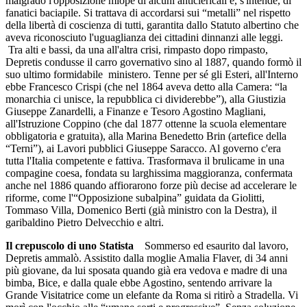
malgrado l'opposizione miope di alcuni anticlericali e, s'intende, di
fanatici baciapile. Si trattava di accordarsi sui “metalli” nel rispetto
della libertà di coscienza di tutti, garantita dallo Statuto albertino che
aveva riconosciuto l'uguaglianza dei cittadini dinnanzi alle leggi.
Tra alti e bassi, da una all'altra crisi, rimpasto dopo rimpasto,
Depretis condusse il carro governativo sino al 1887, quando formò il
suo ultimo formidabile ministero. Tenne per sé gli Esteri, all'Interno
ebbe Francesco Crispi (che nel 1864 aveva detto alla Camera: “la
monarchia ci unisce, la repubblica ci dividerebbe”), alla Giustizia
Giuseppe Zanardelli, a Finanze e Tesoro Agostino Magliani,
all'Istruzione Coppino (che dal 1877 ottenne la scuola elementare
obbligatoria e gratuita), alla Marina Benedetto Brin (artefice della
“Terni”), ai Lavori pubblici Giuseppe Saracco. Al governo c'era
tutta l'Italia competente e fattiva. Trasformava il brulicame in una
compagine coesa, fondata su larghissima maggioranza, confermata
anche nel 1886 quando affiorarono forze più decise ad accelerare le
riforme, come l'“Opposizione subalpina” guidata da Giolitti,
Tommaso Villa, Domenico Berti (già ministro con la Destra), il
garibaldino Pietro Delvecchio e altri.
Il crepuscolo di uno Statista
Sommerso ed esaurito dal lavoro,
Depretis ammalò. Assistito dalla moglie Amalia Flaver, di 34 anni
più giovane, da lui sposata quando già era vedova e madre di una
bimba, Bice, e dalla quale ebbe Agostino, sentendo arrivare la
Grande Visitatrice come un elefante da Roma si ritirò a Stradella. Vi