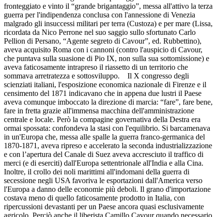
fronteggiato e vinto il “grande brigantaggio”, messa all'attivo la terza
guerra per l'indipendenza conclusa con l'annessione di Venezia
malgrado gli insuccessi militari per terra (Custoza) e per mare (Lissa,
ricordata da Nico Perrone nel suo saggio sullo sfortunato Carlo
Pellion di Persano, “Agente segreto di Cavour”, ed. Rubbettino),
aveva acquisito Roma con i cannoni (contro l'auspicio di Cavour,
che puntava sulla suasione di Pio IX, non sulla sua sottomissione) e
aveva faticosamente intrapreso il riassetto di un territorio che
sommava arretratezza e sottosviluppo. Il X congresso degli
scienziati italiani, l'esposizione economica nazionale di Firenze e il
censimento del 1871 indicavano che in appena due lustri il Paese
aveva comunque imboccato la direzione di marcia: “fare”, fare bene,
fare in fretta grazie all'immensa macchina dell'amministrazione
centrale e locale. Però la compagine governativa della Destra era
ormai spossata: confondeva la stasi con l'equilibrio. Si barcamenava
in un'Europa che, messa alle spalle la guerra franco-germanica del
1870-1871, aveva ripreso e accelerato la seconda industrializzazione
e con l’apertura del Canale di Suez aveva accresciuto il traffico di
merci (e di eserciti) dall'Europa settentrionale all'India e alla Cina.
Inoltre, il crollo dei noli marittimi all'indomani della guerra di
secessione negli USA favoriva le esportazioni dall'America verso
l'Europa a danno delle economie più deboli. Il grano d'importazione
costava meno di quello faticosamente prodotto in Italia, con
ripercussioni devastanti per un Paese ancora quasi esclusivamente
agricolo. Perciò anche il liberista Camillo Cavour quando necessario