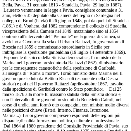
Bella, Pavia, 31 gennaio 1813 - Stradella, Pavia, 29 luglio 1887).
Laureato ventunenne in legge a Pavia, consigliere comunale a 31
anni, eletto a 35 deputato alla Camera del regno di Sardegna nel
collegio di Broni (Pavia) il 26 giugno 1848, poi da quelli di Stradella
(1861) e di Voghera, dal 1882 comprendente il collegio di Stradella,
vicepresidente della Camera nel 1849, mazziniano sino al 1854,
contrario all'intervento del “Piemonte” nella guerra di Crimea, si
avvicinò a Cavour sulla scia di Urbano Rattazzi, fu governatore di
Brescia nel 1859 e commissario straordinario in Sicilia per
imbrigliare la spedizione garibaldina (19 luglio-14 settembre 1869).
Esponente di spicco della Sinistra democratica, fu ministro della
Marina nel I governo presieduto da Rattazzi (1862), dimissionario
per le conseguenze catastrofiche della spedizione di Garibaldi
all'insegna di “Roma o morte”. Tornò ministro della Marina nel II
governo presieduto da Bettino Ricasoli (esponente della Destra
storica) e poi nel II governo Rattazzi (aprile-ottobre 1867, travolto
dalla spedizione di Garibaldi contro lo Stato pontificio). Dal 25
marzo 1876 alla morte fu massimo statista della Sinistra storica e,
con l'intervallo di tre governi presieduti da Benedetto Cairoli, nel
corso di undici anni formò otto compagini, con ministri molto diversi
nelle posizioni chiave (Esteri, Interno, Finanze, Istruzione,
Marina...). I suoi governi compresero esponenti delle regioni più
disparate,di solida formazione politica, culturale e professionale.
Dal 1864 al 1880 presidente del Consiglio Provinciale di Pavia, suo