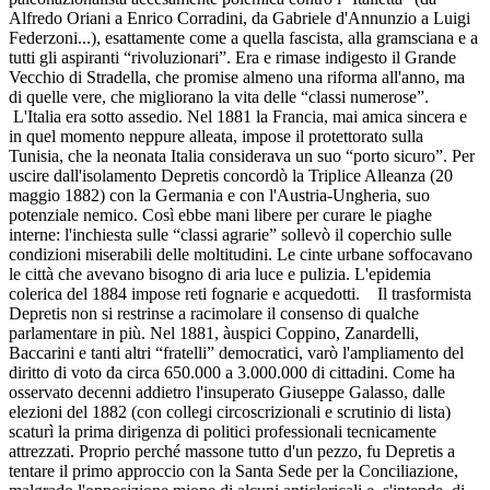
Alfredo Oriani a Enrico Corradini, da Gabriele d'Annunzio a Luigi
Federzoni...), esattamente come a quella fascista, alla gramsciana e a
tutti gli aspiranti “rivoluzionari”. Era e rimase indigesto il Grande
Vecchio di Stradella, che promise almeno una riforma all'anno, ma
di quelle vere, che migliorano la vita delle “classi numerose”.
L'Italia era sotto assedio. Nel 1881 la Francia, mai amica sincera e
in quel momento neppure alleata, impose il protettorato sulla
Tunisia, che la neonata Italia considerava un suo “porto sicuro”. Per
uscire dall'isolamento Depretis concordò la Triplice Alleanza (20
maggio 1882) con la Germania e con l'Austria-Ungheria, suo
potenziale nemico. Così ebbe mani libere per curare le piaghe
interne: l'inchiesta sulle “classi agrarie” sollevò il coperchio sulle
condizioni miserabili delle moltitudini. Le cinte urbane soffocavano
le città che avevano bisogno di aria luce e pulizia. L'epidemia
colerica del 1884 impose reti fognarie e acquedotti. Il trasformista
Depretis non si restrinse a racimolare il consenso di qualche
parlamentare in più. Nel 1881, àuspici Coppino, Zanardelli,
Baccarini e tanti altri “fratelli” democratici, varò l'ampliamento del
diritto di voto da circa 650.000 a 3.000.000 di cittadini. Come ha
osservato decenni addietro l'insuperato Giuseppe Galasso, dalle
elezioni del 1882 (con collegi circoscrizionali e scrutinio di lista)
scaturì la prima dirigenza di politici professionali tecnicamente
attrezzati. Proprio perché massone tutto d'un pezzo, fu Depretis a
tentare il primo approccio con la Santa Sede per la Conciliazione,