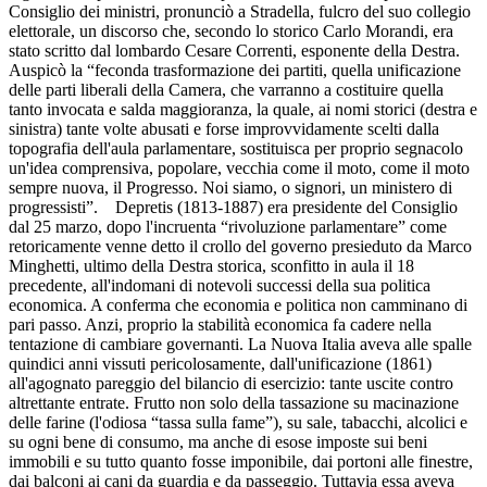
Consiglio dei ministri, pronunciò a Stradella, fulcro del suo collegio
elettorale, un discorso che, secondo lo storico Carlo Morandi, era
stato scritto dal lombardo Cesare Correnti, esponente della Destra.
Auspicò la “feconda trasformazione dei partiti, quella unificazione
delle parti liberali della Camera, che varranno a costituire quella
tanto invocata e salda maggioranza, la quale, ai nomi storici (destra e
sinistra) tante volte abusati e forse improvvidamente scelti dalla
topografia dell'aula parlamentare, sostituisca per proprio segnacolo
un'idea comprensiva, popolare, vecchia come il moto, come il moto
sempre nuova, il Progresso. Noi siamo, o signori, un ministero di
progressisti”. Depretis (1813-1887) era presidente del Consiglio
dal 25 marzo, dopo l'incruenta “rivoluzione parlamentare” come
retoricamente venne detto il crollo del governo presieduto da Marco
Minghetti, ultimo della Destra storica, sconfitto in aula il 18
precedente, all'indomani di notevoli successi della sua politica
economica. A conferma che economia e politica non camminano di
pari passo. Anzi, proprio la stabilità economica fa cadere nella
tentazione di cambiare governanti. La Nuova Italia aveva alle spalle
quindici anni vissuti pericolosamente, dall'unificazione (1861)
all'agognato pareggio del bilancio di esercizio: tante uscite contro
altrettante entrate. Frutto non solo della tassazione su macinazione
delle farine (l'odiosa “tassa sulla fame”), su sale, tabacchi, alcolici e
su ogni bene di consumo, ma anche di esose imposte sui beni
immobili e su tutto quanto fosse imponibile, dai portoni alle finestre,
dai balconi ai cani da guardia e da passeggio. Tuttavia essa aveva