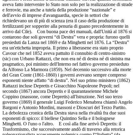
aveva fatto intervenire lo Stato non solo per la realizzazione di strade
e ferrovie, ma anche a tutela della produzione “nazionale” e
dell'avvio di imprese d'avanguardia, specie in settori che
richiedevano un di più di scienza (era il caso della produzione di
fertilizzanti per sopperire alla penuria di guano precedentemente in
arrivo dal Cile). Con buona pace dei manuali, dall'Unità al 1876 si
contarono due soli governi “di Destra” vera e propria: furono quelli
presieduti da Lanza nel 1869 e da Minghetti nel 1876. La “Destra”
era un'etichetta impropria. Il primo a liberasene era stato proprio
Cavour che nel 1852 aveva pattuito il connubio di centro-sinistro
(sic) con Urbano Rattazzi, che non era né di destra né di sinistra ma
pragmatico, poi ministro dell'Interno nel fattivo governo presieduto
da Alfonso La Marmora (1859). Nel decennio successivo alla morte
del Gran Conte (1861-1860) i governi avevano sempre compreso
esponenti niente affatto “di destra”. Nel suo primo ministero (1862)
Rattazzi incluse Depretis e Gioacchino Napoleone Pepoli; nel
secondo (1867) ancora Depretis e il quarantaseienne Michele
Coppino (massone, come Depretis) all'Istruzione. Nel suo terzo
governo (1869) il generale Luigi Federico Menabrea chiamò Angelo
Bargoni e Antonio Mordini, massoni e Dioscuri del Terzo Partito.
La debolezza cronica della Destra stava nella rivalità fra due suoi
esponenti di spicco: il biellese Quintino Sella e il bolognese
Minghetti. O l'uno o l'altro. E così alla fine arrivò Depretis: il
Trasformismo, che successivamente andò di traverso alla retorica
paleonazionalista accesamente polemica contro l'“Italietta” (da