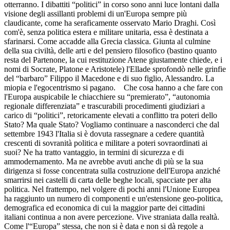
otterranno. I dibattiti “politici” in corso sono anni luce lontani dalla
visione degli assillanti problemi di un'Europa sempre più
claudicante, come ha seraficamente osservato Mario Draghi. Così
com'è, senza politica estera e militare unitaria, essa è destinata a
sfarinarsi. Come accadde alla Grecia classica. Giunta al culmine
della sua civiltà, delle arti e del pensiero filosofico (bastino quanto
resta del Partenone, la cui restituzione Atene giustamente chiede, e i
nomi di Socrate, Platone e Aristotele) l'Ellade sprofondò nelle grinfie
del “barbaro” Filippo il Macedone e di suo figlio, Alessandro. La
miopia e l'egocentrismo si pagano. Che cosa hanno a che fare con
l'Europa auspicabile le chiacchiere su “premierato”, “autonomia
regionale differenziata” e trascurabili procedimenti giudiziari a
carico di “politici”, retoricamente elevati a conflitto tra poteri dello
Stato? Ma quale Stato? Vogliamo continuare a nasconderci che dal
settembre 1943 l'Italia si è dovuta rassegnare a cedere quantità
crescenti di sovranità politica e militare a poteri sovraordinati ai
suoi? Ne ha tratto vantaggio, in termini di sicurezza e di
ammodernamento. Ma ne avrebbe avuti anche di più se la sua
dirigenza si fosse concentrata sulla costruzione dell'Europa anziché
smarrirsi nei castelli di carta delle beghe locali, spacciate per alta
politica. Nel frattempo, nel volgere di pochi anni l'Unione Europea
ha raggiunto un numero di componenti e un'estensione geo-politica,
demografica ed economica di cui la maggior parte dei cittadini
italiani continua a non avere percezione. Vive straniata dalla realtà.
Come l'“Europa” stessa, che non si è data e non si dà regole a