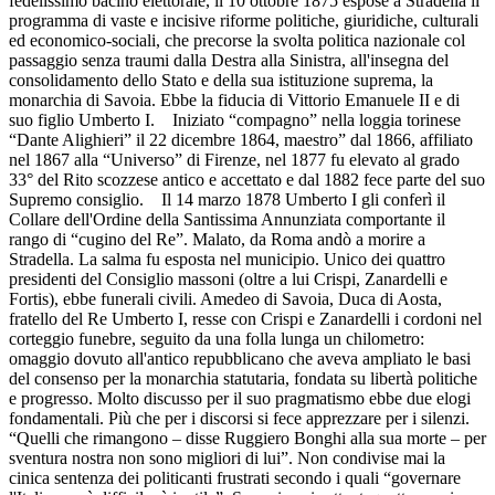
fedelissimo bacino elettorale, il 10 ottobre 1875 espose a Stradella il
programma di vaste e incisive riforme politiche, giuridiche, culturali
ed economico-sociali, che precorse la svolta politica nazionale col
passaggio senza traumi dalla Destra alla Sinistra, all'insegna del
consolidamento dello Stato e della sua istituzione suprema, la
monarchia di Savoia. Ebbe la fiducia di Vittorio Emanuele II e di
suo figlio Umberto I. Iniziato “compagno” nella loggia torinese
“Dante Alighieri” il 22 dicembre 1864, maestro” dal 1866, affiliato
nel 1867 alla “Universo” di Firenze, nel 1877 fu elevato al grado
33° del Rito scozzese antico e accettato e dal 1882 fece parte del suo
Supremo consiglio. Il 14 marzo 1878 Umberto I gli conferì il
Collare dell'Ordine della Santissima Annunziata comportante il
rango di “cugino del Re”. Malato, da Roma andò a morire a
Stradella. La salma fu esposta nel municipio. Unico dei quattro
presidenti del Consiglio massoni (oltre a lui Crispi, Zanardelli e
Fortis), ebbe funerali civili. Amedeo di Savoia, Duca di Aosta,
fratello del Re Umberto I, resse con Crispi e Zanardelli i cordoni nel
corteggio funebre, seguito da una folla lunga un chilometro:
omaggio dovuto all'antico repubblicano che aveva ampliato le basi
del consenso per la monarchia statutaria, fondata su libertà politiche
e progresso. Molto discusso per il suo pragmatismo ebbe due elogi
fondamentali. Più che per i discorsi si fece apprezzare per i silenzi.
“Quelli che rimangono – disse Ruggiero Bonghi alla sua morte – per
sventura nostra non sono migliori di lui”. Non condivise mai la
cinica sentenza dei politicanti frustrati secondo i quali “governare