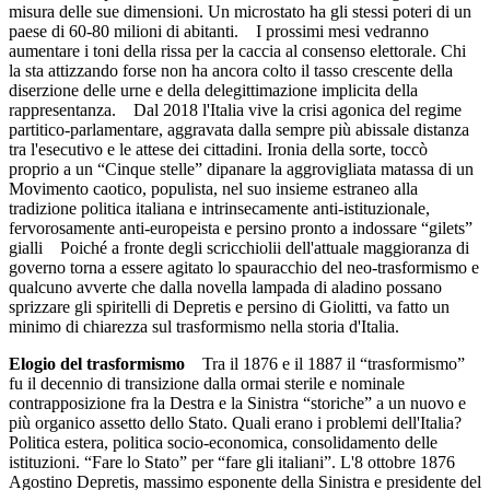
misura delle sue dimensioni. Un microstato ha gli stessi poteri di un
paese di 60-80 milioni di abitanti. I prossimi mesi vedranno
aumentare i toni della rissa per la caccia al consenso elettorale. Chi
la sta attizzando forse non ha ancora colto il tasso crescente della
diserzione delle urne e della delegittimazione implicita della
rappresentanza. Dal 2018 l'Italia vive la crisi agonica del regime
partitico-parlamentare, aggravata dalla sempre più abissale distanza
tra l'esecutivo e le attese dei cittadini. Ironia della sorte, toccò
proprio a un “Cinque stelle” dipanare la aggrovigliata matassa di un
Movimento caotico, populista, nel suo insieme estraneo alla
tradizione politica italiana e intrinsecamente anti-istituzionale,
fervorosamente anti-europeista e persino pronto a indossare “gilets”
gialli Poiché a fronte degli scricchiolii dell'attuale maggioranza di
governo torna a essere agitato lo spauracchio del neo-trasformismo e
qualcuno avverte che dalla novella lampada di aladino possano
sprizzare gli spiritelli di Depretis e persino di Giolitti, va fatto un
minimo di chiarezza sul trasformismo nella storia d'Italia.
Elogio del trasformismo
Tra il 1876 e il 1887 il “trasformismo”
fu il decennio di transizione dalla ormai sterile e nominale
contrapposizione fra la Destra e la Sinistra “storiche” a un nuovo e
più organico assetto dello Stato. Quali erano i problemi dell'Italia?
Politica estera, politica socio-economica, consolidamento delle
istituzioni. “Fare lo Stato” per “fare gli italiani”. L'8 ottobre 1876
Agostino Depretis, massimo esponente della Sinistra e presidente del