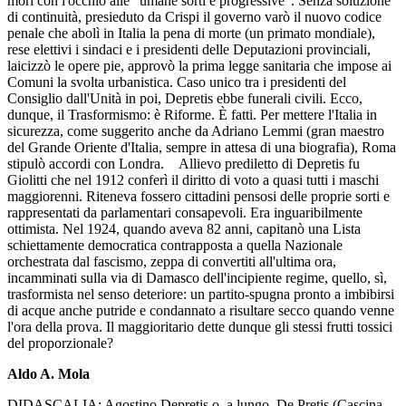
morì con l'occhio alle “umane sorti e progressive”. Senza soluzione
di continuità, presieduto da Crispi il governo varò il nuovo codice
penale che abolì in Italia la pena di morte (un primato mondiale),
rese elettivi i sindaci e i presidenti delle Deputazioni provinciali,
laicizzò le opere pie, approvò la prima legge sanitaria che impose ai
Comuni la svolta urbanistica. Caso unico tra i presidenti del
Consiglio dall'Unità in poi, Depretis ebbe funerali civili. Ecco,
dunque, il Trasformismo: è Riforme. È fatti. Per mettere l'Italia in
sicurezza, come suggerito anche da Adriano Lemmi (gran maestro
del Grande Oriente d'Italia, sempre in attesa di una biografia), Roma
stipulò accordi con Londra. Allievo prediletto di Depretis fu
Giolitti che nel 1912 conferì il diritto di voto a quasi tutti i maschi
maggiorenni. Riteneva fossero cittadini pensosi delle proprie sorti e
rappresentati da parlamentari consapevoli. Era inguaribilmente
ottimista. Nel 1924, quando aveva 82 anni, capitanò una Lista
schiettamente democratica contrapposta a quella Nazionale
orchestrata dal fascismo, zeppa di convertiti all'ultima ora,
incamminati sulla via di Damasco dell'incipiente regime, quello, sì,
trasformista nel senso deteriore: un partito-spugna pronto a imbibirsi
di acque anche putride e condannato a risultare secco quando venne
l'ora della prova. Il maggioritario dette dunque gli stessi frutti tossici
del proporzionale?
Aldo A. Mola
DIDASCALIA: Agostino Depretis o, a lungo, De Pretis (Cascina