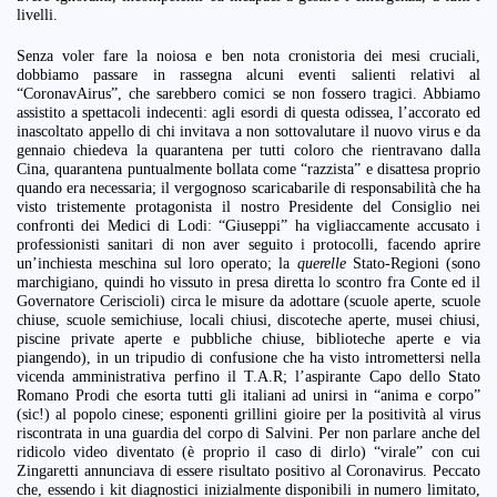
livelli.
Senza voler fare la noiosa e ben nota cronistoria dei mesi cruciali,
dobbiamo passare in rassegna alcuni eventi salienti relativi al
“CoronavAirus”, che sarebbero comici se non fossero tragici. Abbiamo
assistito a spettacoli indecenti: agli esordi di questa odissea, l’accorato ed
inascoltato appello di chi invitava a non sottovalutare il nuovo virus e da
gennaio chiedeva la quarantena per tutti coloro che rientravano dalla
Cina, quarantena puntualmente bollata come “razzista” e disattesa proprio
quando era necessaria; il vergognoso scaricabarile di responsabilità che ha
visto tristemente protagonista il nostro Presidente del Consiglio nei
confronti dei Medici di Lodi: “Giuseppi” ha vigliaccamente accusato i
professionisti sanitari di non aver seguito i protocolli, facendo aprire
un’inchiesta meschina sul loro operato; la
querelle
Stato-Regioni (sono
marchigiano, quindi ho vissuto in presa diretta lo scontro fra Conte ed il
Governatore Ceriscioli) circa le misure da adottare (scuole aperte, scuole
chiuse, scuole semichiuse, locali chiusi, discoteche aperte, musei chiusi,
piscine private aperte e pubbliche chiuse, biblioteche aperte e via
piangendo), in un tripudio di confusione che ha visto intromettersi nella
vicenda amministrativa perfino il T.A.R; l’aspirante Capo dello Stato
Romano Prodi che esorta tutti gli italiani ad unirsi in “anima e corpo”
(sic!) al popolo cinese; esponenti grillini gioire per la positività al virus
riscontrata in una guardia del corpo di Salvini. Per non parlare anche del
ridicolo video diventato (è proprio il caso di dirlo) “virale” con cui
Zingaretti annunciava di essere risultato positivo al Coronavirus. Peccato
che, essendo i kit diagnostici inizialmente disponibili in numero limitato,