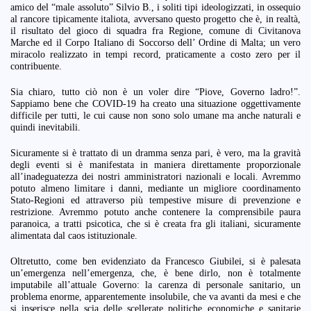
amico del “male assoluto” Silvio B., i soliti tipi ideologizzati, in ossequio
al rancore tipicamente italiota, avversano questo progetto che è, in realtà,
il risultato del gioco di squadra fra Regione, comune di Civitanova
Marche ed il Corpo Italiano di Soccorso dell’ Ordine di Malta; un vero
miracolo realizzato in tempi record, praticamente a costo zero per il
contribuente.
Sia chiaro, tutto ciò non è un voler dire “Piove, Governo ladro!”.
Sappiamo bene che COVID-19 ha creato una situazione oggettivamente
difficile per tutti, le cui cause non sono solo umane ma anche naturali e
quindi inevitabili.
Sicuramente si è trattato di un dramma senza pari, è vero, ma la gravità
degli eventi si è manifestata in maniera direttamente proporzionale
all’inadeguatezza dei nostri amministratori nazionali e locali. Avremmo
potuto almeno limitare i danni, mediante un migliore coordinamento
Stato-Regioni ed attraverso più tempestive misure di prevenzione e
restrizione. Avremmo potuto anche contenere la comprensibile paura
paranoica, a tratti psicotica, che si è creata fra gli italiani, sicuramente
alimentata dal caos istituzionale.
Oltretutto, come ben evidenziato da Francesco Giubilei, si è palesata
un’emergenza nell’emergenza, che, è bene dirlo, non è totalmente
imputabile all’attuale Governo: la carenza di personale sanitario, un
problema enorme, apparentemente insolubile, che va avanti da mesi e che
si inserisce nella scia delle scellerate politiche economiche e sanitarie