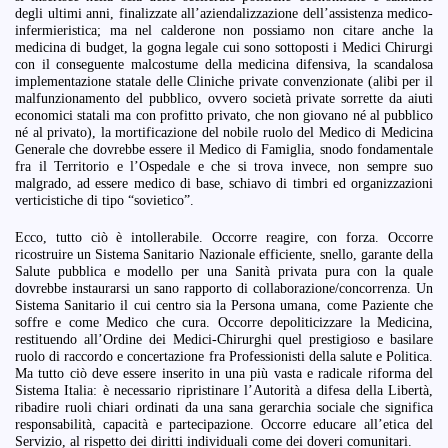
degli ultimi anni, finalizzate all’aziendalizzazione dell’assistenza medico-
infermieristica; ma nel calderone non possiamo non citare anche la
medicina di budget, la gogna legale cui sono sottoposti i Medici Chirurgi
con il conseguente malcostume della medicina difensiva, la scandalosa
implementazione statale delle Cliniche private convenzionate (alibi per il
malfunzionamento del pubblico, ovvero società private sorrette da aiuti
economici statali ma con profitto privato, che non giovano né al pubblico
né al privato), la mortificazione del nobile ruolo del Medico di Medicina
Generale che dovrebbe essere il Medico di Famiglia, snodo fondamentale
fra il Territorio e l’Ospedale e che si trova invece, non sempre suo
malgrado, ad essere medico di base, schiavo di timbri ed organizzazioni
verticistiche di tipo “sovietico”.
Ecco, tutto ciò è intollerabile. Occorre reagire, con forza. Occorre
ricostruire un Sistema Sanitario Nazionale efficiente, snello, garante della
Salute pubblica e modello per una Sanità privata pura con la quale
dovrebbe instaurarsi un sano rapporto di collaborazione/concorrenza. Un
Sistema Sanitario il cui centro sia la Persona umana, come Paziente che
soffre e come Medico che cura. Occorre depoliticizzare la Medicina,
restituendo all’Ordine dei Medici-Chirurghi quel prestigioso e basilare
ruolo di raccordo e concertazione fra Professionisti della salute e Politica.
Ma tutto ciò deve essere inserito in una più vasta e radicale riforma del
Sistema Italia: è necessario ripristinare l’Autorità a difesa della Libertà,
ribadire ruoli chiari ordinati da una sana gerarchia sociale che significa
responsabilità, capacità e partecipazione. Occorre educare all’etica del
Servizio, al rispetto dei diritti individuali come dei doveri comunitari.