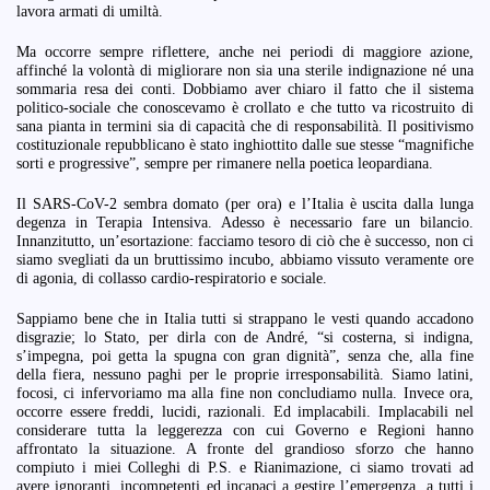
lavora armati di umiltà.
Ma occorre sempre riflettere, anche nei periodi di maggiore azione,
affinché la volontà di migliorare non sia una sterile indignazione né una
sommaria resa dei conti. Dobbiamo aver chiaro il fatto che il sistema
politico-sociale che conoscevamo è crollato e che tutto va ricostruito di
sana pianta in termini sia di capacità che di responsabilità. Il positivismo
costituzionale repubblicano è stato inghiottito dalle sue stesse “magnifiche
sorti e progressive”, sempre per rimanere nella poetica leopardiana.
Il SARS-CoV-2 sembra domato (per ora) e l’Italia è uscita dalla lunga
degenza in Terapia Intensiva. Adesso è necessario fare un bilancio.
Innanzitutto, un’esortazione: facciamo tesoro di ciò che è successo, non ci
siamo svegliati da un bruttissimo incubo, abbiamo vissuto veramente ore
di agonia, di collasso cardio-respiratorio e sociale.
Sappiamo bene che in Italia tutti si strappano le vesti quando accadono
disgrazie; lo Stato, per dirla con de André, “si costerna, si indigna,
s’impegna, poi getta la spugna con gran dignità”, senza che, alla fine
della fiera, nessuno paghi per le proprie irresponsabilità. Siamo latini,
focosi, ci infervoriamo ma alla fine non concludiamo nulla. Invece ora,
occorre essere freddi, lucidi, razionali. Ed implacabili. Implacabili nel
considerare tutta la leggerezza con cui Governo e Regioni hanno
affrontato la situazione. A fronte del grandioso sforzo che hanno
compiuto i miei Colleghi di P.S. e Rianimazione, ci siamo trovati ad
avere ignoranti, incompetenti ed incapaci a gestire l’emergenza, a tutti i