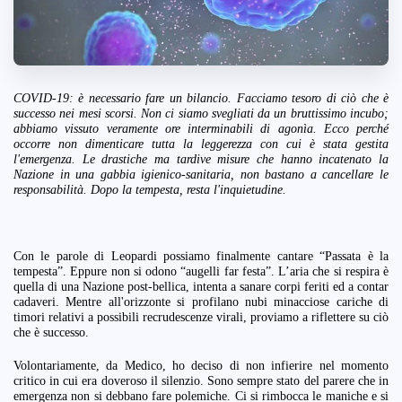
COVID-19: è necessario fare un bilancio. Facciamo tesoro di ciò che è
successo nei mesi scorsi. Non ci siamo svegliati da un bruttissimo incubo;
abbiamo vissuto veramente ore interminabili di agonìa. Ecco perché
occorre non dimenticare tutta la leggerezza con cui è stata gestita
l'emergenza. Le drastiche ma tardive misure che hanno incatenato la
Nazione in una gabbia igienico-sanitaria, non bastano a cancellare le
responsabilità. Dopo la tempesta, resta l'inquietudine.
Con le parole di Leopardi possiamo finalmente cantare “Passata è la
tempesta”. Eppure non si odono “augelli far festa”. L’aria che si respira è
quella di una Nazione post-bellica, intenta a sanare corpi feriti ed a contar
cadaveri. Mentre all'orizzonte si profilano nubi minacciose cariche di
timori relativi a possibili recrudescenze virali, proviamo a riflettere su ciò
che è successo.
Volontariamente, da Medico, ho deciso di non infierire nel momento
critico in cui era doveroso il silenzio. Sono sempre stato del parere che in
emergenza non si debbano fare polemiche. Ci si rimbocca le maniche e si