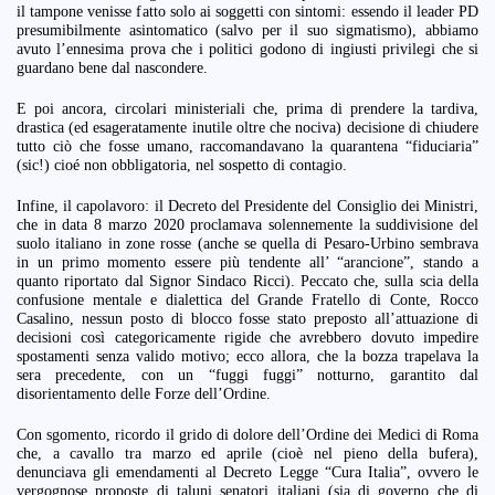
il tampone venisse fatto solo ai soggetti con sintomi: essendo il leader PD
presumibilmente asintomatico (salvo per il suo sigmatismo), abbiamo
avuto l’ennesima prova che i politici godono di ingiusti privilegi che si
guardano bene dal nascondere.
E poi ancora, circolari ministeriali che, prima di prendere la tardiva,
drastica (ed esageratamente inutile oltre che nociva) decisione di chiudere
tutto ciò che fosse umano, raccomandavano la quarantena “fiduciaria”
(sic!) cioé non obbligatoria, nel sospetto di contagio.
Infine, il capolavoro: il Decreto del Presidente del Consiglio dei Ministri,
che in data 8 marzo 2020 proclamava solennemente la suddivisione del
suolo italiano in zone rosse (anche se quella di Pesaro-Urbino sembrava
in un primo momento essere più tendente all’ “arancione”, stando a
quanto riportato dal Signor Sindaco Ricci). Peccato che, sulla scia della
confusione mentale e dialettica del Grande Fratello di Conte, Rocco
Casalino, nessun posto di blocco fosse stato preposto all’attuazione di
decisioni così categoricamente rigide che avrebbero dovuto impedire
spostamenti senza valido motivo; ecco allora, che la bozza trapelava la
sera precedente, con un “fuggi fuggi” notturno, garantito dal
disorientamento delle Forze dell’Ordine.
Con sgomento, ricordo il grido di dolore dell’Ordine dei Medici di Roma
che, a cavallo tra marzo ed aprile (cioè nel pieno della bufera),
denunciava gli emendamenti al Decreto Legge “Cura Italia”, ovvero le
vergognose proposte di taluni senatori italiani (sia di governo che di