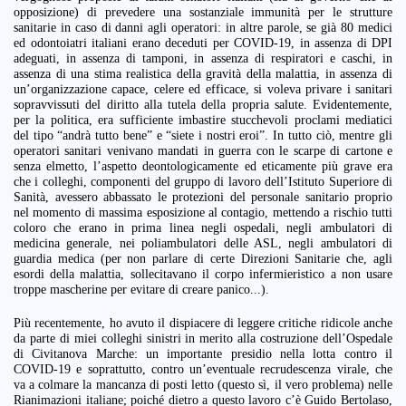
opposizione) di prevedere una sostanziale immunità per le strutture
sanitarie in caso di danni agli operatori: in altre parole, se già 80 medici
ed odontoiatri italiani erano deceduti per COVID-19, in assenza di DPI
adeguati, in assenza di tamponi, in assenza di respiratori e caschi, in
assenza di una stima realistica della gravità della malattia, in assenza di
un’organizzazione capace, celere ed efficace, si voleva privare i sanitari
sopravvissuti del diritto alla tutela della propria salute. Evidentemente,
per la politica, era sufficiente imbastire stucchevoli proclami mediatici
del tipo “andrà tutto bene” e “siete i nostri eroi”. In tutto ciò, mentre gli
operatori sanitari venivano mandati in guerra con le scarpe di cartone e
senza elmetto, l’aspetto deontologicamente ed eticamente più grave era
che i colleghi, componenti del gruppo di lavoro dell’Istituto Superiore di
Sanità, avessero abbassato le protezioni del personale sanitario proprio
nel momento di massima esposizione al contagio, mettendo a rischio tutti
coloro che erano in prima linea negli ospedali, negli ambulatori di
medicina generale, nei poliambulatori delle ASL, negli ambulatori di
guardia medica (per non parlare di certe Direzioni Sanitarie che, agli
esordi della malattia, sollecitavano il corpo infermieristico a non usare
troppe mascherine per evitare di creare panico...).
Più recentemente, ho avuto il dispiacere di leggere critiche ridicole anche
da parte di miei colleghi sinistri in merito alla costruzione dell’Ospedale
di Civitanova Marche: un importante presidio nella lotta contro il
COVID-19 e soprattutto, contro un’eventuale recrudescenza virale, che
va a colmare la mancanza di posti letto (questo sì, il vero problema) nelle
Rianimazioni italiane; poiché dietro a questo lavoro c’è Guido Bertolaso,