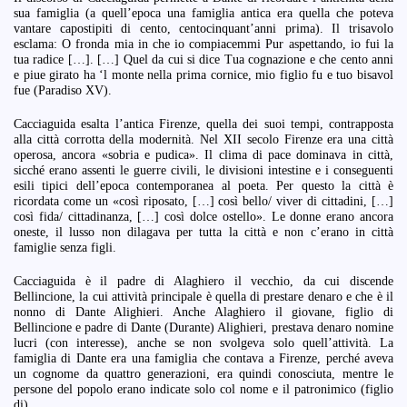
sua famiglia (a quell’epoca una famiglia antica era quella che poteva
vantare capostipiti di cento, centocinquant’anni prima). Il trisavolo
esclama: O fronda mia in che io compiacemmi Pur aspettando, io fui la
tua radice […]. […] Quel da cui si dice Tua cognazione e che cento anni
e piue girato ha ‘l monte nella prima cornice, mio figlio fu e tuo bisavol
fue (Paradiso XV).
Cacciaguida esalta l’antica Firenze, quella dei suoi tempi, contrapposta
alla città corrotta della modernità. Nel XII secolo Firenze era una città
operosa, ancora «sobria e pudica». Il clima di pace dominava in città,
sicché erano assenti le guerre civili, le divisioni intestine e i conseguenti
esili tipici dell’epoca contemporanea al poeta. Per questo la città è
ricordata come un «così riposato, […] così bello/ viver di cittadini, […]
così fida/ cittadinanza, […] così dolce ostello». Le donne erano ancora
oneste, il lusso non dilagava per tutta la città e non c’erano in città
famiglie senza figli.
Cacciaguida è il padre di Alaghiero il vecchio, da cui discende
Bellincione, la cui attività principale è quella di prestare denaro e che è il
nonno di Dante Alighieri. Anche Alaghiero il giovane, figlio di
Bellincione e padre di Dante (Durante) Alighieri, prestava denaro nomine
lucri (con interesse), anche se non svolgeva solo quell’attività. La
famiglia di Dante era una famiglia che contava a Firenze, perché aveva
un cognome da quattro generazioni, era quindi conosciuta, mentre le
persone del popolo erano indicate solo col nome e il patronimico (figlio
di).