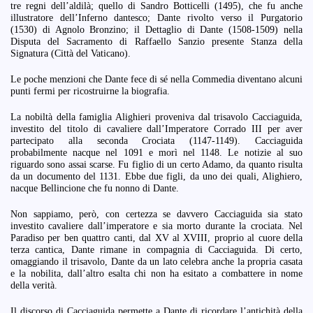
tre regni dell’aldilà; quello di Sandro Botticelli (1495), che fu anche
illustratore dell’Inferno dantesco; Dante rivolto verso il Purgatorio
(1530) di Agnolo Bronzino; il Dettaglio di Dante (1508-1509) nella
Disputa del Sacramento di Raffaello Sanzio presente Stanza della
Signatura (Città del Vaticano).
Le poche menzioni che Dante fece di sé nella Commedia diventano alcuni
punti fermi per ricostruirne la biografia.
La nobiltà della famiglia Alighieri proveniva dal trisavolo Cacciaguida,
investito del titolo di cavaliere dall’Imperatore Corrado III per aver
partecipato alla seconda Crociata (1147-1149). Cacciaguida
probabilmente nacque nel 1091 e morì nel 1148. Le notizie al suo
riguardo sono assai scarse. Fu figlio di un certo Adamo, da quanto risulta
da un documento del 1131. Ebbe due figli, da uno dei quali, Alighiero,
nacque Bellincione che fu nonno di Dante.
Non sappiamo, però, con certezza se davvero Cacciaguida sia stato
investito cavaliere dall’imperatore e sia morto durante la crociata. Nel
Paradiso per ben quattro canti, dal XV al XVIII, proprio al cuore della
terza cantica, Dante rimane in compagnia di Cacciaguida. Di certo,
omaggiando il trisavolo, Dante da un lato celebra anche la propria casata
e la nobilita, dall’altro esalta chi non ha esitato a combattere in nome
della verità.
Il discorso di Cacciaguida permette a Dante di ricordare l’antichità della