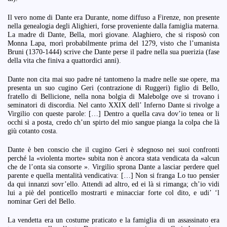
Il vero nome di Dante era Durante, nome diffuso a Firenze, non presente
nella genealogia degli Alighieri, forse proveniente dalla famiglia materna.
La madre di Dante, Bella, morì giovane. Alaghiero, che si risposò con
Monna Lapa, morì probabilmente prima del 1279, visto che l’umanista
Bruni (1370-1444) scrive che Dante perse il padre nella sua puerizia (fase
della vita che finiva a quattordici anni).
Dante non cita mai suo padre né tantomeno la madre nelle sue opere, ma
presenta un suo cugino Geri (contrazione di Ruggeri) figlio di Bello,
fratello di Bellicione, nella nona bolgia di Malebolge ove si trovano i
seminatori di discordia. Nel canto XXIX dell’ Inferno Dante si rivolge a
Virgilio con queste parole: […] Dentro a quella cava dov’io tenea or li
occhi sì a posta, credo ch’un spirto del mio sangue pianga la colpa che là
giù cotanto costa.
Dante è ben conscio che il cugino Geri è sdegnoso nei suoi confronti
perché la «violenta morte» subita non è ancora stata vendicata da «alcun
che de l’onta sia consorte ». Virgilio sprona Dante a lasciar perdere quel
parente e quella mentalità vendicativa: […] Non si franga Lo tuo pensier
da qui innanzi sovr’ello. Attendi ad altro, ed ei là si rimanga; ch’io vidi
lui a piè del ponticello mostrarti e minacciar forte col dito, e udi’ ‘l
nominar Geri del Bello.
La vendetta era un costume praticato e la famiglia di un assassinato era