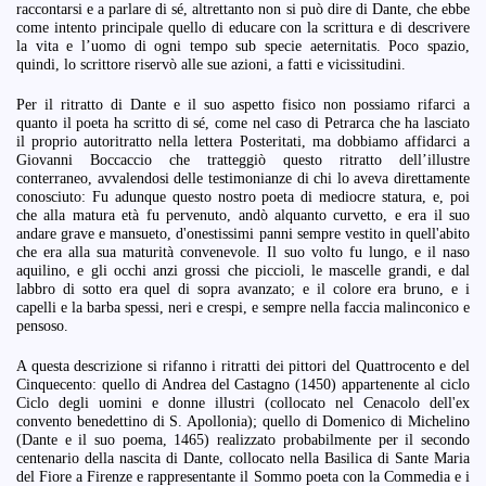
raccontarsi e a parlare di sé, altrettanto non si può dire di Dante, che ebbe
come intento principale quello di educare con la scrittura e di descrivere
la vita e l’uomo di ogni tempo sub specie aeternitatis. Poco spazio,
quindi, lo scrittore riservò alle sue azioni, a fatti e vicissitudini.
Per il ritratto di Dante e il suo aspetto fisico non possiamo rifarci a
quanto il poeta ha scritto di sé, come nel caso di Petrarca che ha lasciato
il proprio autoritratto nella lettera Posteritati, ma dobbiamo affidarci a
Giovanni Boccaccio che tratteggiò questo ritratto dell’illustre
conterraneo, avvalendosi delle testimonianze di chi lo aveva direttamente
conosciuto: Fu adunque questo nostro poeta di mediocre statura, e, poi
che alla matura età fu pervenuto, andò alquanto curvetto, e era il suo
andare grave e mansueto, d'onestissimi panni sempre vestito in quell'abito
che era alla sua maturità convenevole. Il suo volto fu lungo, e il naso
aquilino, e gli occhi anzi grossi che piccioli, le mascelle grandi, e dal
labbro di sotto era quel di sopra avanzato; e il colore era bruno, e i
capelli e la barba spessi, neri e crespi, e sempre nella faccia malinconico e
pensoso.
A questa descrizione si rifanno i ritratti dei pittori del Quattrocento e del
Cinquecento: quello di Andrea del Castagno (1450) appartenente al ciclo
Ciclo degli uomini e donne illustri (collocato nel Cenacolo dell'ex
convento benedettino di S. Apollonia); quello di Domenico di Michelino
(Dante e il suo poema, 1465) realizzato probabilmente per il secondo
centenario della nascita di Dante, collocato nella Basilica di Sante Maria
del Fiore a Firenze e rappresentante il Sommo poeta con la Commedia e i