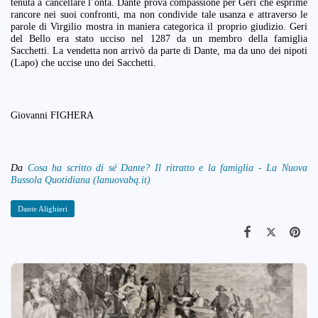
tenuta a cancellare l’onta. Dante prova compassione per Geri che esprime
rancore nei suoi confronti, ma non condivide tale usanza e attraverso le
parole di Virgilio mostra in maniera categorica il proprio giudizio. Geri
del Bello era stato ucciso nel 1287 da un membro della famiglia
Sacchetti. La vendetta non arrivò da parte di Dante, ma da uno dei nipoti
(Lapo) che uccise uno dei Sacchetti.
Giovanni FIGHERA
Da
Cosa ha scritto di sé Dante? Il ritratto e la famiglia - La Nuova
Bussola Quotidiana (lanuovabq.it)
Dante Alighieri