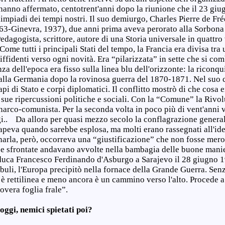
 hanno affermato, centotrent'anni dopo la riunione che il 23 gi
Olimpiadi dei tempi nostri. Il suo demiurgo, Charles Pierre de Fr
63-Ginevra, 1937), due anni prima aveva perorato alla Sorbona 
edagogista, scrittore, autore di una Storia universale in quattr
me tutti i principali Stati del tempo, la Francia era divisa tra u
diffidenti verso ogni novità. Era “pilarizzata” in sette che si co
za dell'epoca era fisso sulla linea blu dell'orizzonte: la riconqu
alla Germania dopo la rovinosa guerra del 1870-1871. Nel suo c
pi di Stato e corpi diplomatici. Il conflitto mostrò di che cosa 
 sue ripercussioni politiche e sociali. Con la “Comune” la Rivol
narco-comunista. Per la seconda volta in poco più di vent'anni 
gi.. Da allora per quasi mezzo secolo la conflagrazione genera
apeva quando sarebbe esplosa, ma molti erano rassegnati all'ide
enarla, però, occorreva una “giustificazione” che non fosse mero
 e sfrontate andavano avvolte nella bambagia delle buone manie
iduca Francesco Ferdinando d'Asburgo a Sarajevo il 28 giugno 1
li, l'Europa precipitò nella fornace della Grande Guerra. Senz
 è rettilinea e meno ancora è un cammino verso l'alto. Procede 
overa foglia frale”.
 oggi, nemici spietati poi?