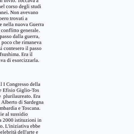
al bivio. Toccava a
el corso degli studi
tanei. Non avevano
bero trovati a
de nella nuova Guerra
 conflitto generale.
passo dalla guerra,
 il poco che rimaneva
si contesero il passo
Tsushima. Era il
ava di esorcizzarla.
l I Congresso della
e Efisio Giglio-Tos
 plurilaureato. Era
o Alberto di Sardegna
Lombardia e Toscana.
ie al sussidio
 2000 istituzioni in
do. L'iniziativa ebbe
elebrità dell'arte e