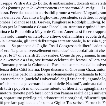
useppe Verdi e Arrigo Boito, di ambasciatori, docenti universitar
 des femmes pour le Désarmement international
di Parigi. Il 
esso. Fece da baccello a crisalidi pronte a volare. L'organigra
ma dei lavori. Accanto a Giglio-Tos, presidente, sedettero il bel
ombes, l'olandese H.E. Greves, l'ungherese Rodolph Ludwig, lo
cas per la Romania e Cesare Piccoli, un trentino e quindi “irrede
tina e la Repubblica Mayor de Centro America si fecero rappre
, ma solo tramite un italofono allievo della militare Scuola di A
 la Germania, gli Stati dell'Europa settentrionale, la Russia e,
ç
ano. Su proposta di Giglio-Tos il Congresso deliberò l'adozio
ché era “la plus universellement entendue” dai cordafratrini che 
per le 17 di venerdì 25 novembre. Come da programma, la mag
a a Genova e a Pisa, ove furono celebrati riti festosi. All'ora c
ro Romano presso la Colonna di Foca, mai sommersa dalla polver
denza della Città Eterna. Dopo discorsi di Giovanni Gizzi, auto
Cavazza (che parlò in latino), fu solennemente proclamata la fo
Internazionale (anziché Universale) degli Studenti”, “grande le
arà chiamata a governare i destini delle Nazioni”, animata dal 
 di tutti i popoli in un comune intento di libertà, di uguaglianza
otore dovette però fare i conti con l'amara realtà degli universi
, soprattutto privilegiati, aristocratici e borghesi, “discordi q
 uniti per fare pagliacciate” come a Giglio-Tos scrisse Ferruccio