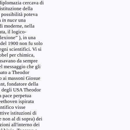
 diplomazia cercava di
istituzione della
 possibilità poteva
a
in
nuce
una
di moderne, nella
ta, il logico-
lexione” ), in una
i del 1900 non fu solo
ni scientifici. Vi si
obel per chimica,
” usavano da sempre
del messaggio che gli
gnato a Theodor
to ai massoni Giosue
nt, fondatore della
nte degli USA Theodor
a pace perpetua
eethoven ispirata
ntifico visse
tive istituzioni di
e non al di sopra) dei
ioni all'interno dei