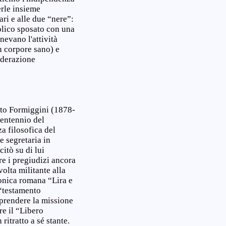
erle insieme
ari e alle due “nere”:
tolico sposato con una
nevano l'attività
 corpore sano) e
ederazione
ato Formiggini (1878-
rentennio del
a filosofica del
e segretaria in
itò su di lui
re i pregiudizi ancora
olta militante alla
sonica romana “Lira e
 “testamento
prendere la missione
re il “Libero
itratto a sé stante.