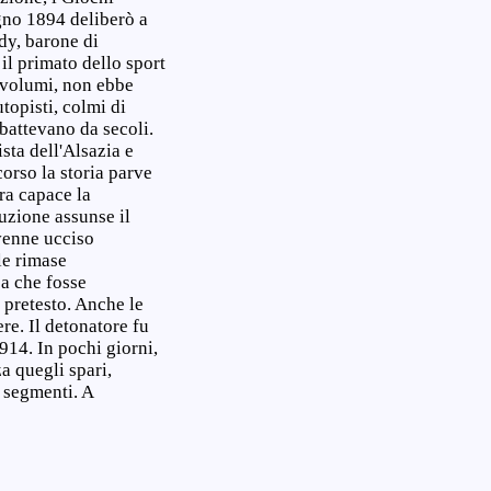
ugno 1894 deliberò a
édy, barone di
il primato dello sport
o volumi, non ebbe
topisti, colmi di
mbattevano da secoli.
ista dell'Alsazia e
orso la storia parve
era capace la
uzione assunse il
venne ucciso
le rimase
a che fosse
 pretesto. Anche le
re. Il detonatore fu
914. In pochi giorni,
a quegli spari,
a segmenti. A