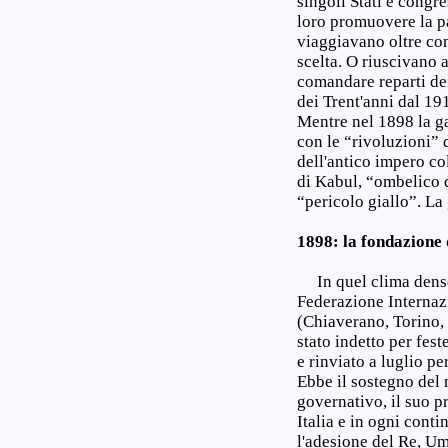
singoli Stati e congr
loro promuovere la pa
viaggiavano oltre co
scelta. O riuscivano 
comandare reparti dei
dei Trent'anni dal 19
Mentre nel 1898 la ga
con le “rivoluzioni” 
dell'antico impero col
di Kabul, “ombelico d
“pericolo giallo”. La
1898: la fondazione 
In quel clima denso
Federazione Internaz
(Chiaverano, Torino, 
stato indetto per fes
e rinviato a luglio p
Ebbe il sostegno del 
governativo, il suo p
Italia e in ogni conti
l'adesione del Re, Umb