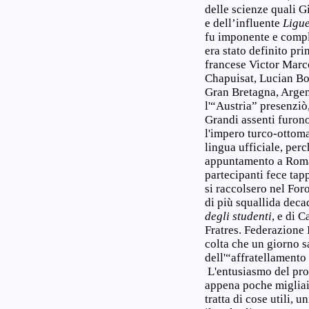
delle scienze quali Gi
e dell’influente
Ligue
fu imponente e compl
era stato definito pri
francese Victor Marc
Chapuisat, Lucian Bol
Gran Bretagna, Argen
l'“Austria” presenziò
Grandi assenti furono
l'impero turco-ottom
lingua ufficiale, per
appuntamento a Roma 
partecipanti fece tapp
si raccolsero nel Fo
di più squallida deca
degli studenti
, e di 
Fratres. Federazione 
colta che un giorno s
dell'“affratellamento
L'entusiasmo del prom
appena poche migliaia
tratta di cose utili,