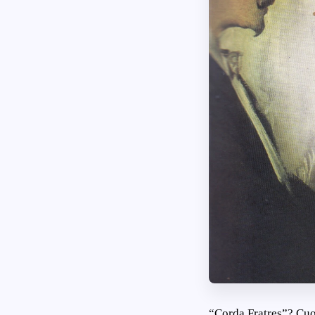
“Corda Fratres”? Cuori