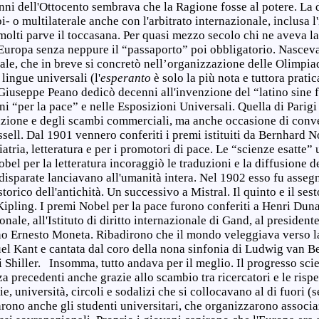
nni dell'Ottocento sembrava che la Ragione fosse al potere. La
bi- o multilaterale anche con l'arbitrato internazionale, inclusa l'
 molti parve il toccasana. Per quasi mezzo secolo chi ne aveva la
a Europa senza neppure il “passaporto” poi obbligatorio. Nascev
le, che in breve si concretò nell’organizzazione delle Olimpia
lingue universali (l'
esperanto
è solo la più nota e tuttora pratica
iuseppe Peano dedicò decenni all'invenzione del “latino sine f
ni “per la pace” e nelle Esposizioni Universali. Quella di Parig
uzione e degli scambi commerciali, ma anche occasione di conveg
sell. Dal 1901 vennero conferiti i premi istituiti da Bernhard N
siatria, letteratura e per i promotori di pace. Le “scienze esatte
Nobel per la letteratura incoraggiò le traduzioni e la diffusione 
ù disparate lanciavano all'umanità intera. Nel 1902 esso fu asse
ico dell'antichità. Un successivo a Mistral. Il quinto e il ses
pling. I premi Nobel per la pace furono conferiti a Henri Duna
onale, all'Istituto di diritto internazionale di Gand, al preside
iano Ernesto Moneta. Ribadirono che il mondo veleggiava verso l
el Kant e cantata dal coro della nona sinfonia di Ludwig van B
di Shiller. Insomma, tutto andava per il meglio. Il progresso scie
 precedenti anche grazie allo scambio tra ricercatori e le rispet
, università, circoli e sodalizi che si collocavano al di fuori (s
rono anche gli studenti universitari, che organizzarono associaz