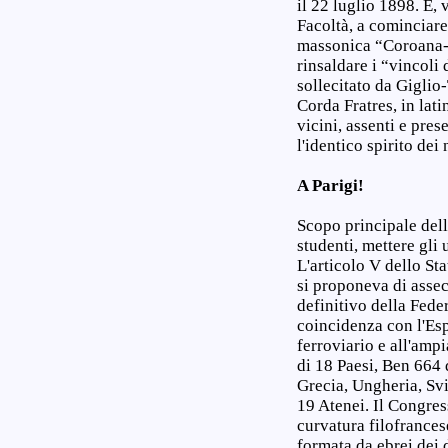
il 22 luglio 1898. E,
Facoltà, a cominciare
massonica “Coroana-R
rinsaldare i “vincoli
sollecitato da Giglio
Corda Fratres, in lati
vicini, assenti e pres
l'identico spirito de
A Parigi!
Scopo principale della
studenti, mettere gli
L'articolo V dello Sta
si proponeva di asseco
definitivo della Fede
coincidenza con l'Esp
ferroviario e all'amp
di 18 Paesi, Ben 664 
Grecia, Ungheria, Svi
19 Atenei. Il Congres
curvatura filofrances
formata da ebrei dei 