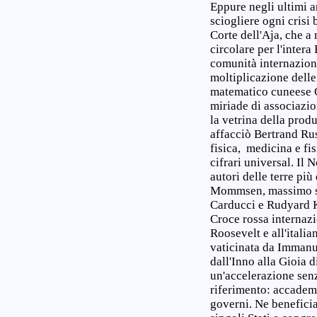
Eppure negli ultimi a
sciogliere ogni crisi 
Corte dell'Aja, che a
circolare per l'inter
comunità internaziona
moltiplicazione delle 
matematico cuneese G
miriade di associazio
la vetrina della prod
affacciò Bertrand Rus
fisica, medicina e fi
cifrari universal. Il 
autori delle terre pi
Mommsen, massimo stor
Carducci e Rudyard Ki
Croce rossa internazi
Roosevelt e all'ital
vaticinata da Immanu
dall'Inno alla Gioia 
un'accelerazione senza
riferimento: accademie
governi. Ne beneficia