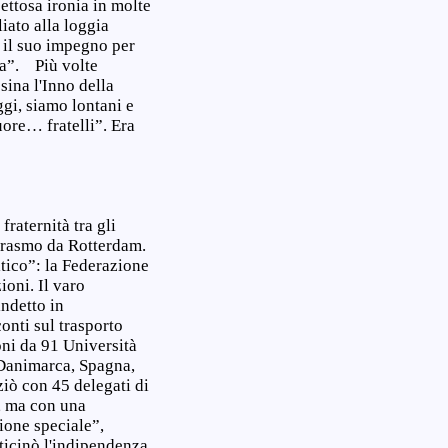
ettosa ironia in molte
iato alla loggia
 il suo impegno per
ia”. Più volte
ina l'Inno della
ggi, siamo lontani e
cuore… fratelli”. Era
fraternità tra gli
i Erasmo da Rotterdam.
itico”: la Federazione
ioni. Il varo
ndetto in
onti sul trasporto
oni da 91 Università
, Danimarca, Spagna,
ziò con 45 delegati di
e, ma con una
ione speciale”,
aticinò l'indipendenza