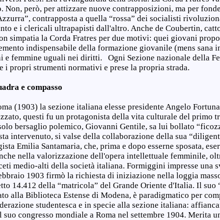
o. Non, però, per attizzare nuove contrapposizioni, ma per fond
Azzurra”, contrapposta a quella “rossa” dei socialisti rivoluzion
nto e i clericali ultrapapisti dall'altro. Anche de Coubertin, cat
on simpatia la Corda Fratres per due motivi: quei giovani propo
mento indispensabile della formazione giovanile (mens sana in
 e femmine uguali nei diritti. Ogni Sezione nazionale della F
te i propri strumenti normativi e prese la propria strada.
quadra e compasso
a (1903) la sezione italiana elesse presidente Angelo Fortun
zzato, questi fu un protagonista della vita culturale del primo t
lo bersaglio polemico, Giovanni Gentile, sa lui bollato “ficozz
ta intervenuto, si valse della collaborazione della sua “diligent
ista Emilia Santamaria, che, prima e dopo esserne sposata, eserc
nche nella valorizzazione dell'opera intellettuale femminile, olt
ceti medio-alti della società italiana. Formiggini impresse una sv
febbraio 1903 firmò la richiesta di iniziazione nella loggia mas
tto 14.412 della “matricola” del Grande Oriente d'Italia. Il suo
to alla Biblioteca Estense di Modena, è paradigmatico per com
ederazione studentesca e in specie alla sezione italiana: affianca
l suo congresso mondiale a Roma nel settembre 1904. Merita un r