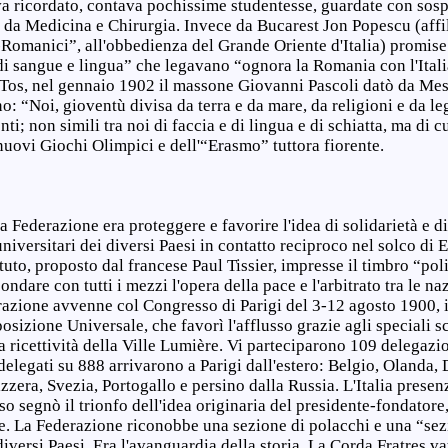
 va ricordato, contava pochissime studentesse, guardate con sosp
 da Medicina e Chirurgia. Invece da Bucarest Jon Popescu (affil
omanici”, all'obbedienza del Grande Oriente d'Italia) promise
 di sangue e lingua” che legavano “ognora la Romania con l'Ital
-Tos, nel gennaio 1902 il massone Giovanni Pascoli datò da Mess
no: “Noi, gioventù divisa da terra e da mare, da religioni e da le
enti; non simili tra noi di faccia e di lingua e di schiatta, ma di 
i nuovi Giochi Olimpici e dell'“Erasmo” tuttora fiorente.
 Federazione era proteggere e favorire l'idea di solidarietà e di 
 universitari dei diversi Paesi in contatto reciproco nel solco d
tuto, proposto dal francese Paul Tissier, impresse il timbro “pol
ndare con tutti i mezzi l'opera della pace e l'arbitrato tra le naz
razione avvenne col Congresso di Parigi del 3-12 agosto 1900, i
osizione Universale, che favorì l'afflusso grazie agli speciali sc
ia ricettività della Ville Lumière. Vi parteciparono 109 delegazi
delegati su 888 arrivarono a Parigi dall'estero: Belgio, Olanda
zzera, Svezia, Portogallo e persino dalla Russia. L'Italia presen
so segnò il trionfo dell'idea originaria del presidente-fondator
e. La Federazione riconobbe una sezione di polacchi e una “sez
diversi Paesi. Era l'avanguardia della storia. La Corda Fratres v