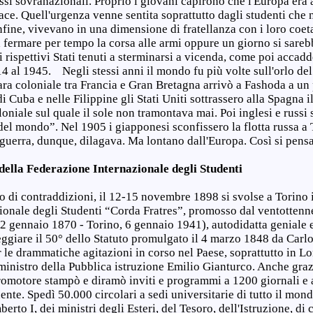
essi sovranazionali. Proprio i giovani capirono che l'Europa era 
ce. Quell'urgenza venne sentita soprattutto dagli studenti che n
nfine, vivevano in una dimensione di fratellanza con i loro coe
a fermare per tempo la corsa alle armi oppure un giorno si sareb
 rispettivi Stati tenuti a sterminarsi a vicenda, come poi accad
14 al 1945. Negli stessi anni il mondo fu più volte sull'orlo del
ra coloniale tra Francia e Gran Bretagna arrivò a Fashoda a un 
di Cuba e nelle Filippine gli Stati Uniti sottrassero alla Spagna
oniale sul quale il sole non tramontava mai. Poi inglesi e russi 
el mondo”. Nel 1905 i giapponesi sconfissero la flotta russa a 
 guerra, dunque, dilagava. Ma lontano dall'Europa. Così si pens
della Federazione Internazionale degli Studenti
 di contraddizioni, il 12-15 novembre 1898 si svolse a Torino i
ionale degli Studenti “Corda Fratres”, promosso dal ventottenn
2 gennaio 1870 - Torino, 6 gennaio 1941), autodidatta geniale e
teggiare il 50° dello Statuto promulgato il 4 marzo 1848 da Carl
er le drammatiche agitazioni in corso nel Paese, soprattutto in 
ministro della Pubblica istruzione Emilio Gianturco. Anche graz
romotore stampò e diramò inviti e programmi a 1200 giornali e a
nente. Spedì 50.000 circolari a sedi universitarie di tutto il mon
erto I, dei ministri degli Esteri, del Tesoro, dell'Istruzione, di c