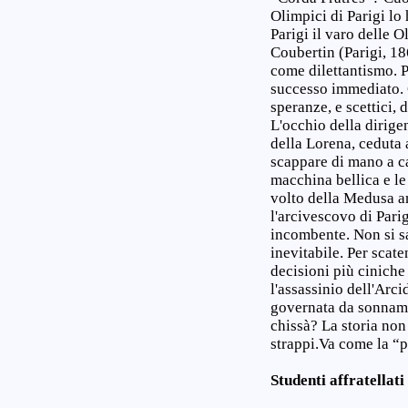
Olimpici di Parigi lo
Parigi il varo delle 
Coubertin (Parigi, 18
come dilettantismo. P
successo immediato. Co
speranze, e scettici, 
L'occhio della dirigen
della Lorena, ceduta 
scappare di mano a ca
macchina bellica e le
volto della Medusa a
l'arcivescovo di Pari
incombente. Non si s
inevitabile. Per scat
decisioni più ciniche
l'assassinio dell'Arc
governata da sonnambu
chissà? La storia non
strappi.Va come la “p
Studenti affratellati