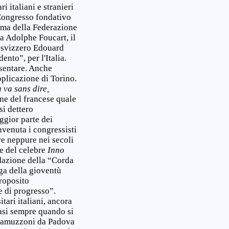
i italiani e stranieri
Congresso fondativo
mma della Federazione
ga Adolphe Foucart, il
 svizzero Edouard
nto”, per l'Italia.
sentare. Anche
pplicazione di Torino.
a
va
sans
dire,
ne del francese quale
si dettero
gior parte dei
onvenuta i congressisti
e neppure nei secoli
re del celebre
Inno
ndazione della “Corda
ga della gioventù
proposito
 e di progresso”.
tari italiani, ancora
uasi sempre quando si
 Framuzzoni da Padova