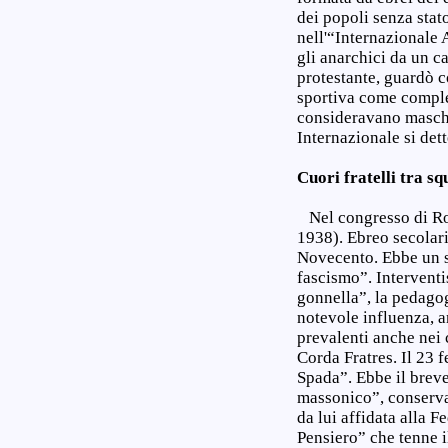
dei popoli senza stat
nell'“Internazionale 
gli anarchici da un ca
protestante, guardò c
sportiva come comple
consideravano maschi
Internazionale si det
Cuori fratelli tra s
Nel congresso di Rom
1938). Ebreo secolari
Novecento. Ebbe un so
fascismo”. Interventis
gonnella”, la pedagog
notevole influenza, a
prevalenti anche nei 
Corda Fratres. Il 23 
Spada”. Ebbe il breve
massonico”, conserva
da lui affidata alla F
Pensiero” che tenne i