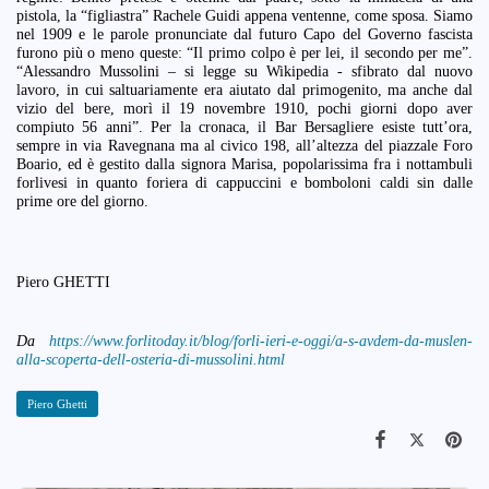
pistola, la “figliastra” Rachele Guidi appena ventenne, come sposa. Siamo
nel 1909 e le parole pronunciate dal futuro Capo del Governo fascista
furono più o meno queste: “Il primo colpo è per lei, il secondo per me”.
“Alessandro Mussolini – si legge su Wikipedia - sfibrato dal nuovo
lavoro, in cui saltuariamente era aiutato dal primogenito, ma anche dal
vizio del bere, morì il 19 novembre 1910, pochi giorni dopo aver
compiuto 56 anni”. Per la cronaca, il Bar Bersagliere esiste tutt’ora,
sempre in via Ravegnana ma al civico 198, all’altezza del piazzale Foro
Boario, ed è gestito dalla signora Marisa, popolarissima fra i nottambuli
forlivesi in quanto foriera di cappuccini e bomboloni caldi sin dalle
prime ore del giorno.
Piero GHETTI
Da
https://www.forlitoday.it/blog/forli-ieri-e-oggi/a-s-avdem-da-muslen-
alla-scoperta-dell-osteria-di-mussolini.html
Piero Ghetti