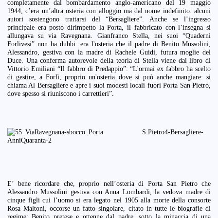
completamente dal bombardamento anglo-americano del 19 maggio
1944, c’era un’altra osteria con alloggio ma dal nome indefinito: alcuni
autori sostengono trattarsi del “Bersagliere”. Anche se l’ingresso
principale era posto dirimpetto la Porta, il fabbricato con l’insegna si
allungava su via Ravegnana. Gianfranco Stella, nei suoi “Quaderni
Forlivesi” non ha dubbi: era l'osteria che il padre di Benito Mussolini,
Alessandro, gestiva con la madre di Rachele Guidi, futura moglie del
Duce. Una conferma autorevole della teoria di Stella viene dal libro di
Vittorio Emiliani “Il fabbro di Predappio”: “L'ormai ex fabbro ha scelto
di gestire, a Forlì, proprio un'osteria dove si può anche mangiare: si
chiama Al Bersagliere e apre i suoi modesti locali fuori Porta San Pietro,
dove spesso si riuniscono i carrettieri”.
E’ bene ricordare che, proprio nell’osteria di Porta San Pietro che
Alessandro Mussolini gestiva con Anna Lombardi, la vedova madre di
cinque figli cui l’uomo si era legato nel 1905 alla morte della consorte
Rosa Maltoni, occorse un fatto singolare, citato in tutte le biografie di
regime: Benito pretese e ottenne dal padre, sotto la minaccia di una