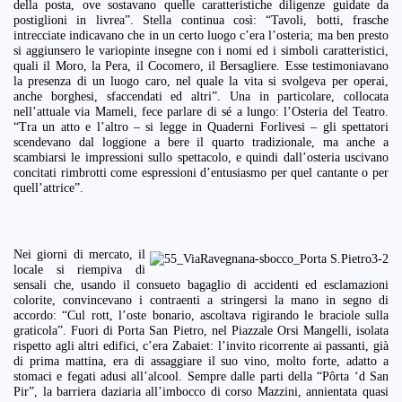
della posta, ove sostavano quelle caratteristiche diligenze guidate da
postiglioni in livrea”. Stella continua così: “Tavoli, botti, frasche
intrecciate indicavano che in un certo luogo c’era l’osteria; ma ben presto
si aggiunsero le variopinte insegne con i nomi ed i simboli caratteristici,
quali il Moro, la Pera, il Cocomero, il Bersagliere. Esse testimoniavano
la presenza di un luogo caro, nel quale la vita si svolgeva per operai,
anche borghesi, sfaccendati ed altri”. Una in particolare, collocata
nell’attuale via Mameli, fece parlare di sé a lungo: l’Osteria del Teatro.
“Tra un atto e l’altro – si legge in Quaderni Forlivesi – gli spettatori
scendevano dal loggione a bere il quarto tradizionale, ma anche a
scambiarsi le impressioni sullo spettacolo, e quindi dall’osteria uscivano
concitati rimbrotti come espressioni d’entusiasmo per quel cantante o per
quell’attrice”.
Nei giorni di mercato, il
locale si riempiva di
sensali che, usando il consueto bagaglio di accidenti ed esclamazioni
colorite, convincevano i contraenti a stringersi la mano in segno di
accordo: “Cul rott, l’oste bonario, ascoltava rigirando le braciole sulla
graticola”. Fuori di Porta San Pietro, nel Piazzale Orsi Mangelli, isolata
rispetto agli altri edifici, c’era Zabaiet: l’invito ricorrente ai passanti, già
di prima mattina, era di assaggiare il suo vino, molto forte, adatto a
stomaci e fegati adusi all’alcool. Sempre dalle parti della “Pôrta ‘d San
Pir”, la barriera daziaria all’imbocco di corso Mazzini, annientata quasi