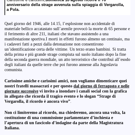
anniversario della strage avvenuta sulla spiaggia di Vergarolla,
a Pola.
Quel giorno del 1946, alle 14.15, l’esplosione non accidentale di
materiale bellico accatastato sull’arenile provocò la morte di 65 persone e
il ferimento di altre 211, italiani che stavano assistendo a una
manifestazione sportiva.I morti in effetti furono almeno un centinaio, ma
i cadaveri fatti a pezzi dalla detonazione non consentirono
un’identificazione certa delle vittime. Un terzo erano bambini. Si tratta
della prima e più grande strage compiuta sul suolo italiano dopo la fine
della seconda guerra mondiale, un atto terroristico che contribuì all’esodo
degli italiani da quelle terre che poi furono annesse alla Jugoslavia
comunista.
Carissime amiche e carissimi amici,
non vogliamo dimenticare quei
nostri fratelli massacrati e per questo
dal giorno di ferragosto e nelle
giornate successive
vi invito a inondare i canali social con la grafica
in allegato che ricorda il tragico evento
e lo slogan “Strage di
Vergarolla, il ricordo è ancora vivo”
.
Non ci limiteremo al ricordo, ma chiederemo, ancora una volta, la
costituzione di una commissione parlamentare d’inchiesta e
l’apertura di un fascicolo d’indagine da parte della Magistratura
Italiana.