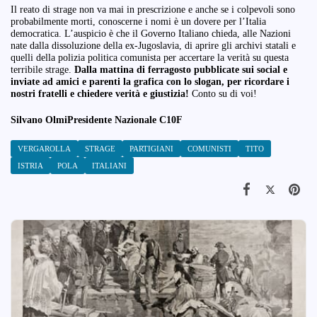
Il reato di strage non va mai in prescrizione e anche se i colpevoli sono
probabilmente morti, conoscerne i nomi è un dovere per l’Italia
democratica. L’auspicio è che il Governo Italiano chieda, alle Nazioni
nate dalla dissoluzione della ex-Jugoslavia, di aprire gli archivi statali e
quelli della polizia politica comunista per accertare la verità su questa
terribile strage.
Dalla mattina di ferragosto pubblicate sui social e
inviate ad amici e parenti la grafica con lo slogan, per ricordare i
nostri fratelli e chiedere verità e giustizia!
Conto su di voi!
Silvano OlmiPresidente Nazionale C10F
VERGAROLLA
STRAGE
PARTIGIANI
COMUNISTI
TITO
ISTRIA
POLA
ITALIANI