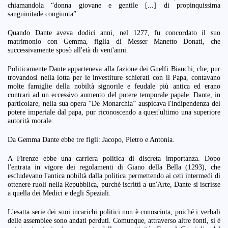
chiamandola “donna giovane e gentile [...] di propinquissima
sanguinitade congiunta”.
Quando Dante aveva dodici anni, nel 1277, fu concordato il suo
matrimonio con Gemma, figlia di Messer Manetto Donati, che
successivamente sposò all'età di vent'anni.
Politicamente Dante apparteneva alla fazione dei Guelfi Bianchi, che, pur
trovandosi nella lotta per le investiture schierati con il Papa, contavano
molte famiglie della nobiltà signorile e feudale più antica ed erano
contrari ad un eccessivo aumento del potere temporale papale. Dante, in
particolare, nella sua opera “De Monarchia” auspicava l'indipendenza del
potere imperiale dal papa, pur riconoscendo a quest'ultimo una superiore
autorità morale.
Da Gemma Dante ebbe tre figli: Jacopo, Pietro e Antonia.
A Firenze ebbe una carriera politica di discreta importanza. Dopo
l'entrata in vigore dei regolamenti di Giano della Bella (1293), che
escludevano l'antica nobiltà dalla politica permettendo ai ceti intermedi di
ottenere ruoli nella Repubblica, purché iscritti a un'Arte, Dante si iscrisse
a quella dei Medici e degli Speziali.
L'esatta serie dei suoi incarichi politici non è conosciuta, poiché i verbali
delle assemblee sono andati perduti. Comunque, attraverso altre fonti, si è