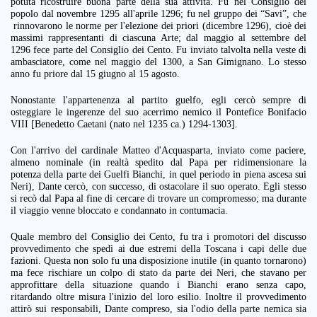
potuta ricostruire buona parte della sua attività. Fu nel Consiglio del
popolo dal novembre 1295 all'aprile 1296; fu nel gruppo dei “Savi”, che
rinnovarono le norme per l'elezione dei priori (dicembre 1296), cioè dei
massimi rappresentanti di ciascuna Arte; dal maggio al settembre del
1296 fece parte del Consiglio dei Cento. Fu inviato talvolta nella veste di
ambasciatore, come nel maggio del 1300, a San Gimignano. Lo stesso
anno fu priore dal 15 giugno al 15 agosto.
Nonostante l'appartenenza al partito guelfo, egli cercò sempre di
osteggiare le ingerenze del suo acerrimo nemico il Pontefice Bonifacio
VIII [Benedetto Caetani (nato nel 1235 ca.) 1294-1303].
Con l'arrivo del cardinale Matteo d'Acquasparta, inviato come paciere,
almeno nominale (in realtà spedito dal Papa per ridimensionare la
potenza della parte dei Guelfi Bianchi, in quel periodo in piena ascesa sui
Neri), Dante cercò, con successo, di ostacolare il suo operato. Egli stesso
si recò dal Papa al fine di cercare di trovare un compromesso; ma durante
il viaggio venne bloccato e condannato in contumacia.
Quale membro del Consiglio dei Cento, fu tra i promotori del discusso
provvedimento che spedì ai due estremi della Toscana i capi delle due
fazioni. Questa non solo fu una disposizione inutile (in quanto tornarono)
ma fece rischiare un colpo di stato da parte dei Neri, che stavano per
approfittare della situazione quando i Bianchi erano senza capo,
ritardando oltre misura l'inizio del loro esilio. Inoltre il provvedimento
attirò sui responsabili, Dante compreso, sia l'odio della parte nemica sia