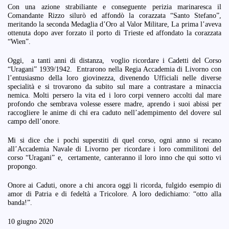
Con una azione strabiliante e conseguente perizia marinaresca il
Comandante Rizzo silurò ed affondò la corazzata “Santo Stefano”,
meritando la seconda Medaglia d’Oro al Valor Militare, La prima l’aveva
ottenuta dopo aver forzato il porto di Trieste ed affondato la corazzata
“Wien”.
Oggi, a tanti anni di distanza, voglio ricordare i Cadetti del Corso
“Uragani” 1939/1942. Entrarono nella Regia Accademia di Livorno con
l’entusiasmo della loro giovinezza, divenendo Ufficiali nelle diverse
specialità e si trovarono da subito sul mare a contrastare a minaccia
nemica. Molti persero la vita ed i loro corpi vennero accolti dal mare
profondo che sembrava volesse essere madre, aprendo i suoi abissi per
raccogliere le anime di chi era caduto nell’adempimento del dovere sul
campo dell’onore.
Mi si dice che i pochi superstiti di quel corso, ogni anno si recano
all’Accademia Navale di Livorno per ricordare i loro commilitoni del
corso “Uragani” e, certamente, canteranno il loro inno che qui sotto vi
propongo.
Onore ai Caduti, onore a chi ancora oggi li ricorda, fulgido esempio di
amor di Patria e di fedeltà a Tricolore. A loro dedichiamo: “otto alla
banda!”.
10 giugno 2020