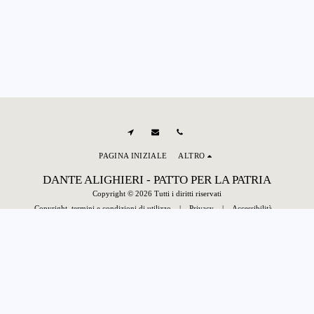
PAGINA INIZIALE
ALTRO
DANTE ALIGHIERI - PATTO PER LA PATRIA
Copyright © 2026 Tutti i diritti riservati
Copyright, termini e condizioni di utilizzo
|
Privacy
|
Accessibilità
Powered By
SITE123
-
Creare un sito gratis
ISCRIVITI